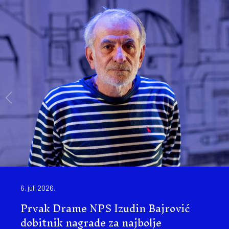
6. juli 2026.
Prvak Drame NPS Izudin Bajrović
dobitnik nagrade za najbolje