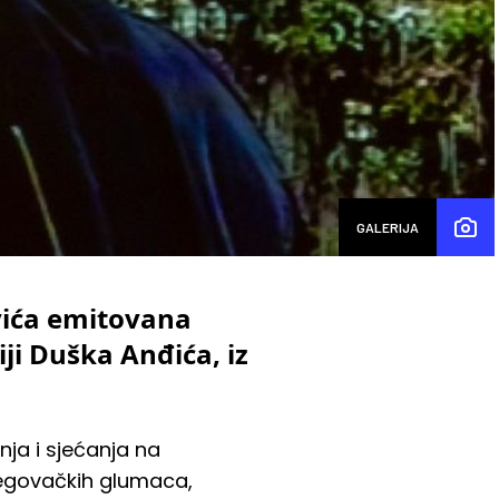
GALERIJA
vića emitovana
ji Duška Anđića, iz
ja i sjećanja na
cegovačkih glumaca,