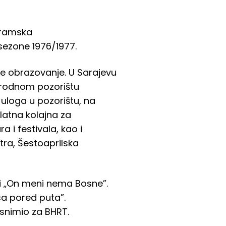
dramska
 sezone 1976/1977.
nje obrazovanje. U Sarajevu
Narodnom pozorištu
 uloga u pozorištu, na
 Zlatna kolajna za
i festivala, kao i
tra, Šestoaprilska
 i „On meni nema Bosne”.
uća pored puta”.
 snimio za BHRT.