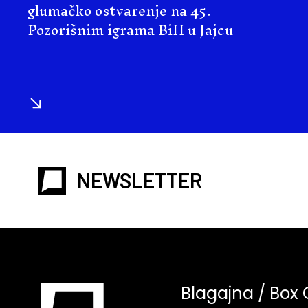
glumačko ostvarenje na 45.
Pozorišnim igrama BiH u Jajcu
NEWSLETTER
Blagajna / Box 