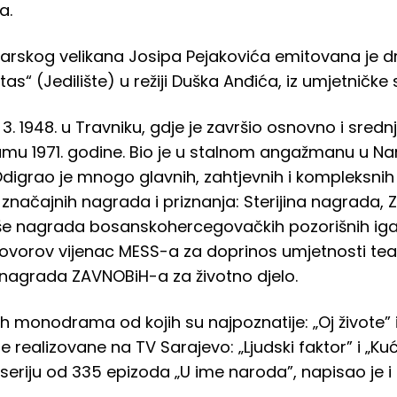
a.
tarskog velikana Josipa Pejakovića emitovana je 
“ (Jedilište) u režiji Duška Anđića, iz umjetničke
 3. 1948. u Travniku, gdje je završio osnovno i sred
glumu 1971. godine. Bio je u stalnom angažmanu u 
Odigrao je mnogo glavnih, zahtjevnih i kompleksnih
 niz značajnih nagrada i priznanja: Sterijina nagrada,
še nagrada bosanskohercegovačkih pozorišnih igara 
lovorov vijenac MESS-a za doprinos umjetnosti tea
nagrada ZAVNOBiH-a za životno djelo.
h monodrama od kojih su najpoznatije: „Oj živote”
e realizovane na TV Sarajevo: „Ljudski faktor” i „K
seriju od 335 epizoda „U ime naroda”, napisao je i