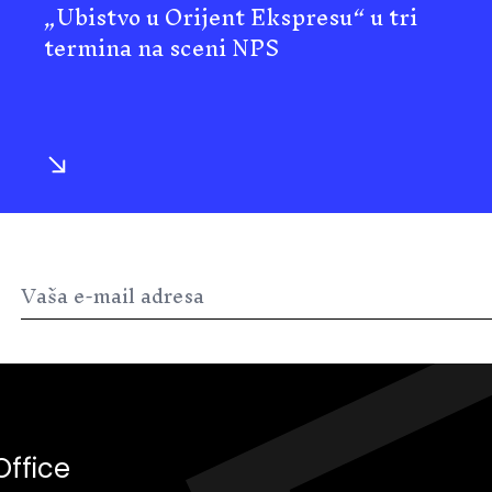
„Ubistvo u Orijent Ekspresu“ u tri
termina na sceni NPS
Office