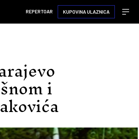
REPERTOAR
KUPOVINA ULAZNICA
Open m
arajevo
išnom i
jakovića