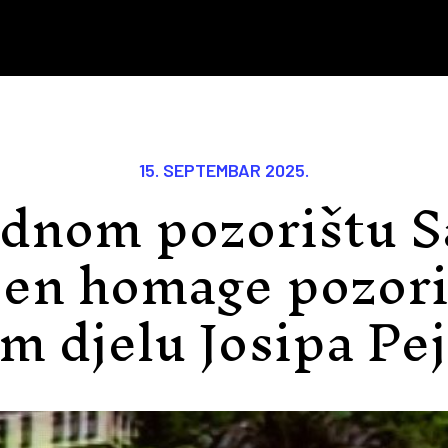
15. SEPTEMBAR 2025.
dnom pozorištu S
čen homage pozor
m djelu Josipa Pe