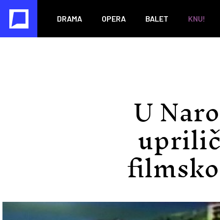
DRAMA
OPERA
BALET
KNU!
U Naro
uprili
filmsko