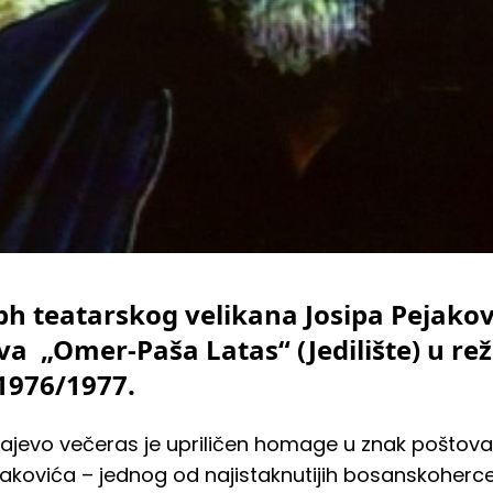
bh teatarskog velikana Josipa Pejako
a „Omer-Paša Latas“ (Jedilište) u reži
1976/1977.
jevo večeras je upriličen homage u znak poštovan
jakovića – jednog od najistaknutijih bosanskoher