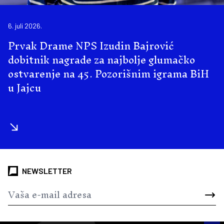
6. juli 2026.
Prvak Drame NPS Izudin Bajrović
dobitnik nagrade za najbolje glumačko
ostvarenje na 45. Pozorišnim igrama BiH
u Jajcu
NEWSLETTER