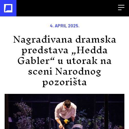
Open
4. APRIL 2025.
Nagrađivana dramska
predstava „Hedda
Gabler“ u utorak na
sceni Narodnog
pozorišta