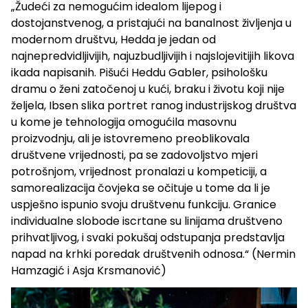
„Žudeći za nemogućim idealom lijepog i
dostojanstvenog, a pristajući na banalnost življenja u
modernom društvu, Hedda je jedan od
najnepredvidljivijih, najuzbudljivijih i najslojevitijih likova
ikada napisanih. Pišući Heddu Gabler, psihološku
dramu o ženi zatočenoj u kući, braku i životu koji nije
željela, Ibsen slika portret ranog industrijskog društva
u kome je tehnologija omogućila masovnu
proizvodnju, ali je istovremeno preoblikovala
društvene vrijednosti, pa se zadovoljstvo mjeri
potrošnjom, vrijednost pronalazi u kompeticiji, a
samorealizacija čovjeka se očituje u tome da li je
uspješno ispunio svoju društvenu funkciju. Granice
individualne slobode iscrtane su linijama društveno
prihvatljivog, i svaki pokušaj odstupanja predstavlja
napad na krhki poredak društvenih odnosa.“ (Nermin
Hamzagić i Asja Krsmanović)