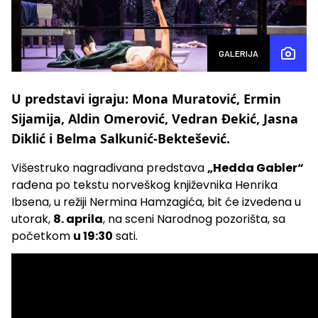
GALERIJA
U predstavi igraju: Mona Muratović, Ermin
Sijamija, Aldin Omerović, Vedran Đekić, Jasna
Diklić i Belma Salkunić-Bektešević.
Višestruko nagrađivana predstava
„Hedda Gabler“
rađena po tekstu norveškog književnika Henrika
Ibsena, u režiji Nermina Hamzagića, bit će izvedena u
utorak,
8. aprila
, na sceni Narodnog pozorišta, sa
početkom
u 19:30
sati.