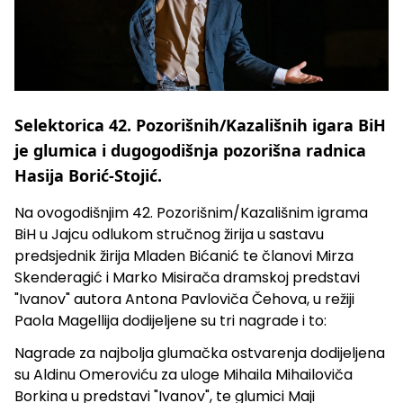
Selektorica 42. Pozorišnih/Kazališnih igara BiH
je glumica i dugogodišnja pozorišna radnica
Hasija Borić-Stojić.
Na ovogodišnjim 42. Pozorišnim/Kazališnim igrama
BiH u Jajcu odlukom stručnog žirija u sastavu
predsjednik žirija Mladen Bićanić te članovi Mirza
Skenderagić i Marko Misirača dramskoj predstavi
"Ivanov" autora Antona Pavloviča Čehova, u režiji
Paola Magellija dodijeljene su tri nagrade i to:
Nagrade za najbolja glumačka ostvarenja dodijeljena
su Aldinu Omeroviću za uloge Mihaila Mihailoviča
Borkina u predstavi "Ivanov", te glumici Maji