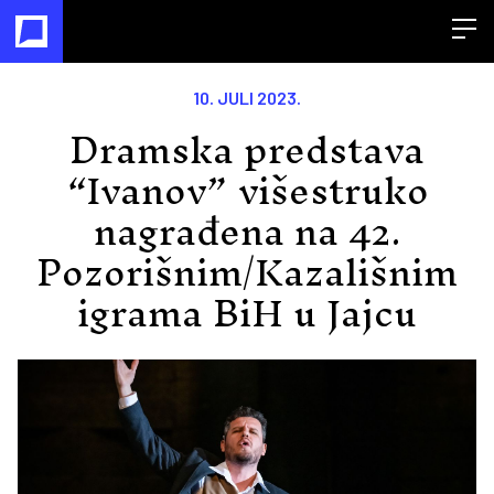
Open
10. JULI 2023.
Dramska predstava
“Ivanov” višestruko
nagrađena na 42.
Pozorišnim/Kazališnim
igrama BiH u Jajcu