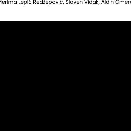
Merima Lepić Redžepović, Slaven Vidak, Aldin Omero