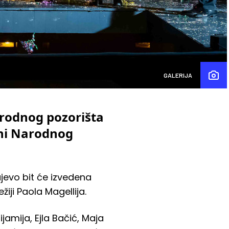
GALERIJA
arodnog pozorišta
jni Narodnog
ajevo bit će izvedena
ji Paola Magellija.
jamija, Ejla Bačić, Maja