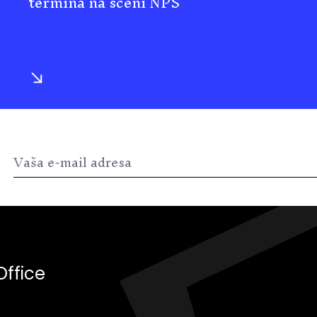
termina na sceni NPS
Office