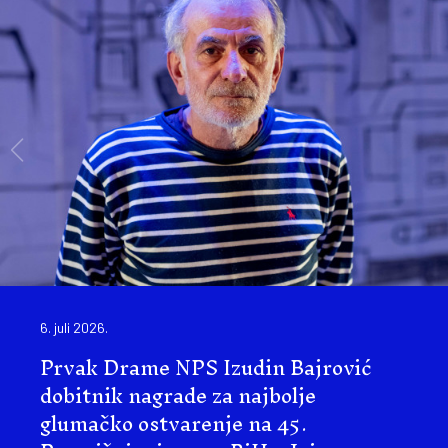
6. juli 2026.
Prvak Drame NPS Izudin Bajrović
dobitnik nagrade za najbolje
glumačko ostvarenje na 45.