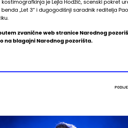
ć, kostimografkinja je Lejla Hodžić, scenski pokret u
benda „Let 3“ i dugogodišnji saradnik reditelja Paol
iku.
 putem zvanične web stranice Narodnog pozoriš
no na blagajni Narodnog pozorišta.
PODIJE