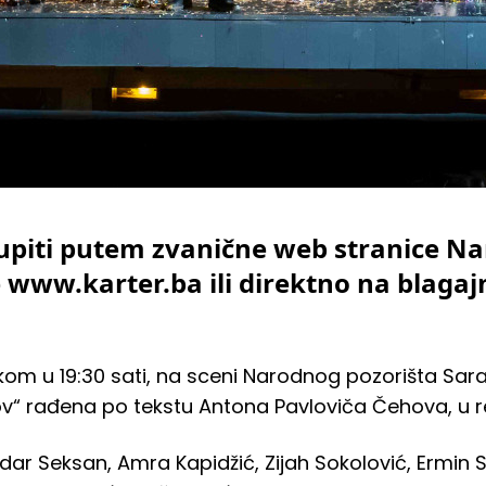
upiti putem zvanične web stranice N
 www.karter.ba ili direktno na blaga
tkom u 19:30 sati, na sceni Narodnog pozorišta Sar
 rađena po tekstu Antona Pavloviča Čehova, u reži
dar Seksan, Amra Kapidžić, Zijah Sokolović, Ermin Si