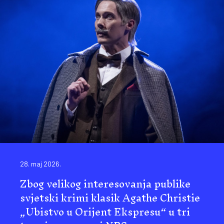
28. maj 2026.
Zbog velikog interesovanja publike
svjetski krimi klasik Agathe Christie
„Ubistvo u Orijent Ekspresu“ u tri