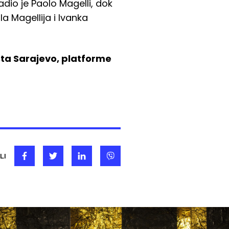
radio je Paolo Magelli, dok
a Magellija i Ivanka
ta Sarajevo, platforme
LI