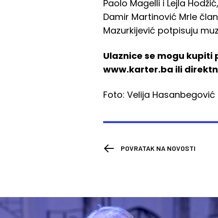
Paolo Magelli i Lejla Hodži
Damir Martinović Mrle član 
Mazurkijević potpisuju muz
Ulaznice se mogu kupiti
www.karter.ba ili direkt
Foto: Velija Hasanbegović
POVRATAK NA NOVOSTI