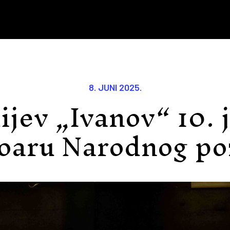
8. JUNI 2025.
ijev „Ivanov“ 10. 
oaru Narodnog po