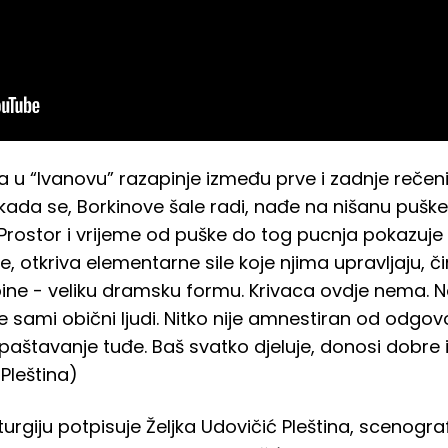
a u “Ivanovu” razapinje između prve i zadnje rečeni
kada se, Borkinove šale radi, nađe na nišanu puške
se. Prostor i vrijeme od puške do tog pucnja pokazuje
e, otkriva elementarne sile koje njima upravljaju, či
bine - veliku dramsku formu. Krivaca ovdje nema. N
e sami obični ljudi. Nitko nije amnestiran od odgov
paštavanje tuđe. Baš svatko djeluje, donosi dobre il
Pleština)
rgiju potpisuje Željka Udovičić Pleština, scenograf