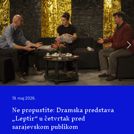
19. maj 2026.
Ne propustite: Dramska predstava
„Leptir“ u četvrtak pred
sarajevskom publikom