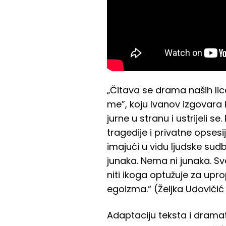
„Čitava se drama naših lic
me”, koju Ivanov izgovara 
jurne u stranu i ustrijeli 
tragedije i privatne opsesij
imajući u vidu ljudske sud
junaka. Nema ni junaka. Sv
niti ikoga optužuje za upro
egoizma.“ (Željka Udovičić 
Adaptaciju teksta i dramatu