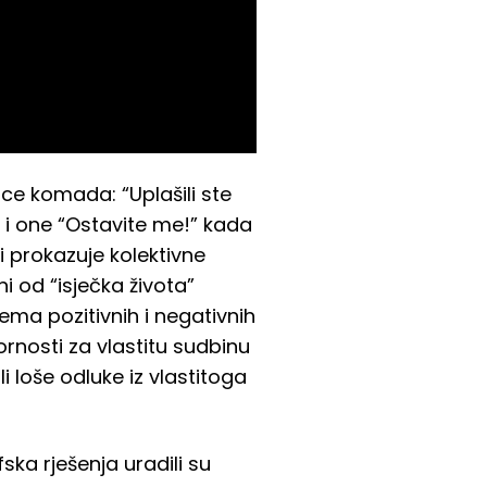
ce komada: “Uplašili ste
 i one “Ostavite me!” kada
 i prokazuje kolektivne
ni od “isječka života”
ema pozitivnih i negativnih
ornosti za vlastitu sudbinu
i loše odluke iz vlastitoga
ska rješenja uradili su