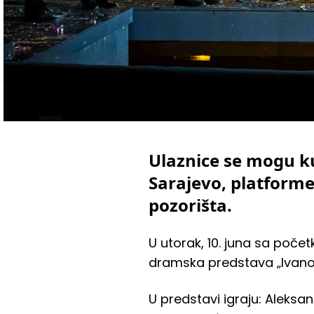
Ulaznice se mogu k
Sarajevo, platforme
pozorišta.
U utorak, 10. juna sa poče
dramska predstava „Ivanov“
U predstavi igraju: Aleksan