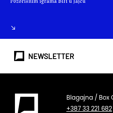
Pozorišnim igrama BiH u Jajcu
NEWSLETTER
Blagajna / Box 
+387 33 221 682