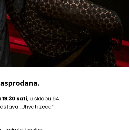
rasprodana.
 19:30 sati
, u sklopu 64.
edstava „Uhvati zeca“
, umiruje, izaziva,