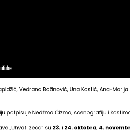
apidžić, Vedrana Božinović, Una Kostić, Ana-Marija
ju potpisuje Nedžma Čizmo, scenografiju i kostimo
ave „Uhvati zeca“ su
23.
i
24. oktobra
,
4. novemb