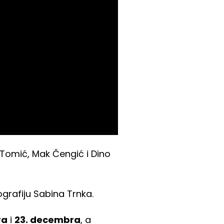
 Tomić, Mak Čengić i Dino
grafiju Sabina Trnka.
ra
i
23. decembra
, a