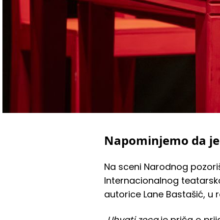
Napominjemo da je 
Na sceni Narodnog pozoriš
Internacionalnog teatarsk
autorice Lane Bastašić, u rež
„
Uhvati zeca
je priča o prij