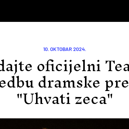
10. OKTOBAR 2024.
ajte oficijelni Te
vedbu dramske pre
"Uhvati zeca"