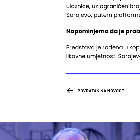
ulaznice, uz ograničen br
Sarajevo, putem platforme 
Napominjemo da je prai
Predstava je rađena u kop
likovne umjetnosti Sarajev
POVRATAK NA NOVOSTI