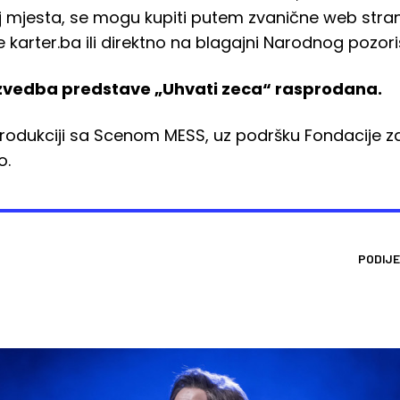
oj mjesta, se mogu kupiti putem zvanične web str
karter.ba ili direktno na blagajni Narodnog pozori
zvedba predstave „Uhvati zeca“ rasprodana.
rodukciji sa Scenom MESS, uz podršku Fondacije za
o.
PODIJE