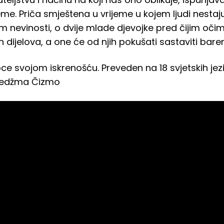
jeme. Priča smještena u vrijeme u kojem ljudi nestaju
om nevinosti, o dvije mlade djevojke pred čijim oči
n dijelova, a one će od njih pokušati sastaviti bar
ce svojom iskrenošću. Preveden na 18 svjetskih jezik
 Nedžma Čizmo