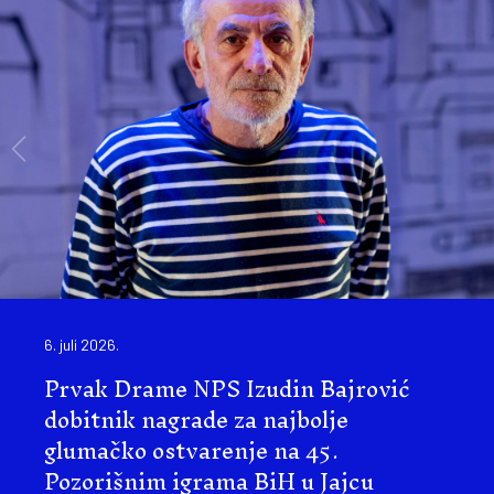
6. juli 2026.
Prvak Drame NPS Izudin Bajrović
dobitnik nagrade za najbolje
glumačko ostvarenje na 45.
Pozorišnim igrama BiH u Jajcu