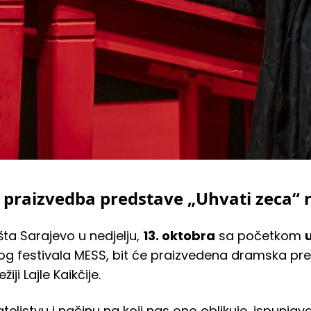
praizvedba predstave „Uhvati zeca“ 
ta Sarajevo u nedjelju,
13. oktobra
sa početkom
u
og festivala MESS, bit će praizvedena dramska pr
iji Lajle Kaikčije.
ateljstvu i načinu na koji nas ono oblikuje, ispunjava