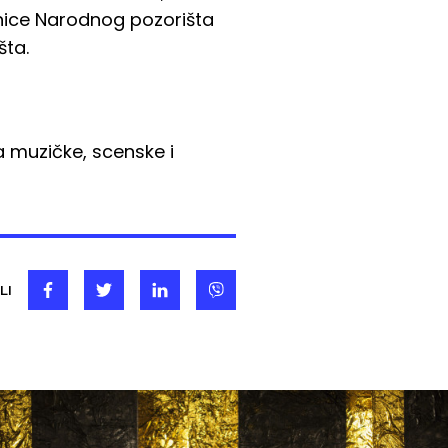
anice Narodnog pozorišta
šta.
 muzičke, scenske i
LI