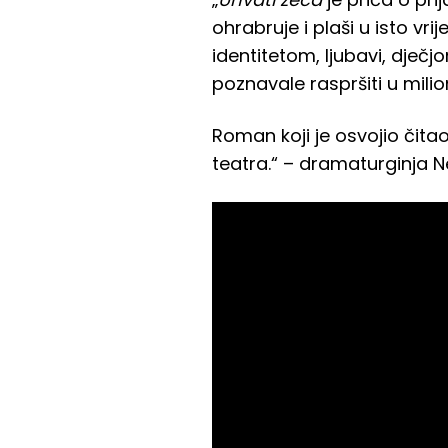
ohrabruje i plaši u isto vri
identitetom, ljubavi, dječj
poznavale raspršiti u milio
Roman koji je osvojio čitao
teatra.“ – dramaturginja