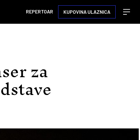
REPERTOAR
KUPOVINA ULAZNICA
Open m
aser za
dstave