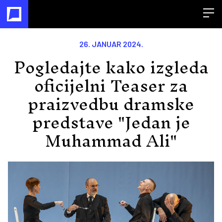
Open
26. JANUAR 2024.
Pogledajte kako izgleda
oficijelni Teaser za
praizvedbu dramske
predstave "Jedan je
Muhammad Ali"