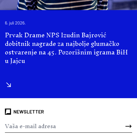
6. juli 2026.
Prvak Drame NPS Izudin Bajrović
dobitnik nagrade za najbolje glumačko
ostvarenje na 45. Pozorišnim igrama BiH
u Jajcu
NEWSLETTER