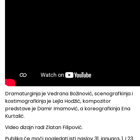
Dramaturginja je Vedrana Božinović, scenografkinja i
kostimografkinja je Lejla Hodžić, kompozitor
predstave je Damir Imamović, a koreografkinja Ena
Kurtalić.
Video dizajn radi Zlatan Filipović.
Publika će moći pogledati isti naslov 31. januara, 1. i 23.