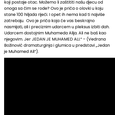
koji postaje otac. Možemo li zaštititi našu djecu od
onoga sa čim se rode? Ovo je priča o olovki u koju
stane 100 hiljada riječi. I opet ih nema kad ti najviše
zatrebaju. Ovo je priča koja će vas beskrajno
nasmijati, ali i preciznim udarcem u pleksus izbiti dah.
Udarcem dostojnim Muhameda Alija. Ali ne baš kao
njegovim. Jer JEDAN JE MUHAMED ALI.“ – (Vedrana
Božinović dramaturginja i glumica u predstavi „Jedan
je Muhamed Ali“).