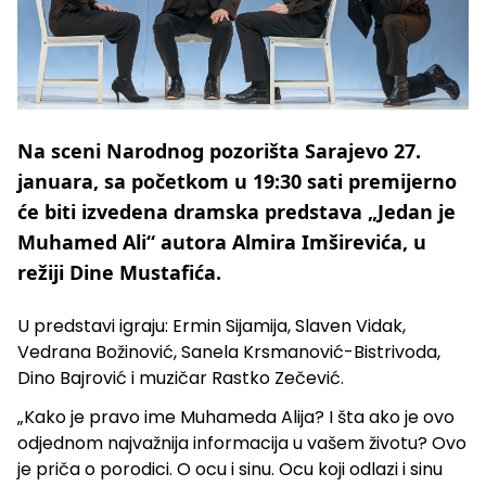
Na sceni Narodnog pozorišta Sarajevo 27.
januara, sa početkom u 19:30 sati premijerno
će biti izvedena dramska predstava „Jedan je
Muhamed Ali“ autora Almira Imširevića, u
režiji Dine Mustafića.
U predstavi igraju: Ermin Sijamija, Slaven Vidak,
Vedrana Božinović, Sanela Krsmanović-Bistrivoda,
Dino Bajrović i muzičar Rastko Zečević.
„Kako je pravo ime Muhameda Alija? I šta ako je ovo
odjednom najvažnija informacija u vašem životu? Ovo
je priča o porodici. O ocu i sinu. Ocu koji odlazi i sinu