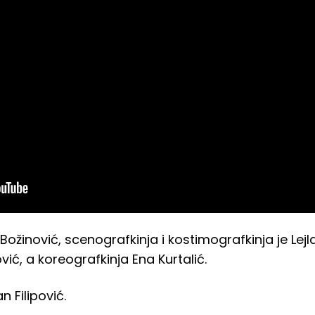
ožinović, scenografkinja i kostimografkinja je Lej
ć, a koreografkinja Ena Kurtalić.
n Filipović.