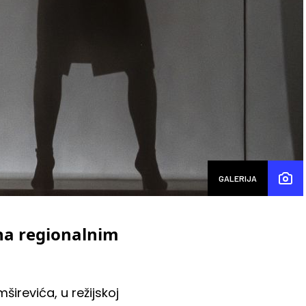
GALERIJA
na regionalnim
irevića, u režijskoj