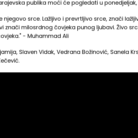
rajevska publika moći će pogledati u ponedjeljak, 2
 njegovo srce. Lažljivo i prevrtljivo srce, znači lažlj
vi znači milosrdnog čovjeka punog ljubavi. Živo src
čovjeka." - Muhammad Ali
Sijamija, Slaven Vidak, Vedrana Božinović, Sanela K
Zečević.