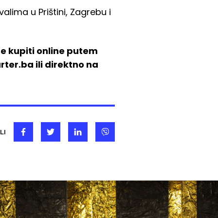
lima u Prištini, Zagrebu i
e kupiti online putem
er.ba ili direktno na
LI