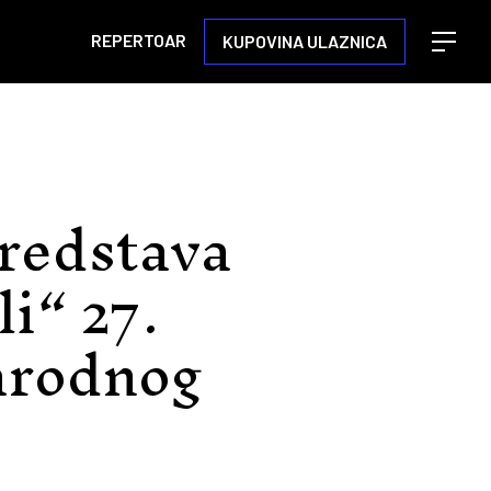
REPERTOAR
KUPOVINA ULAZNICA
Open m
redstava
i“ 27.
arodnog