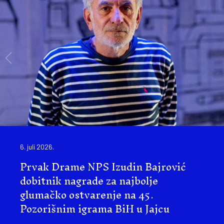
6. juli 2026.
Prvak Drame NPS Izudin Bajrović
dobitnik nagrade za najbolje
glumačko ostvarenje na 45.
Pozorišnim igrama BiH u Jajcu