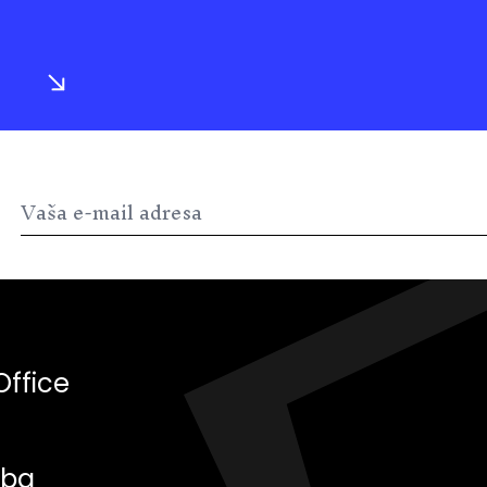
Office
.ba