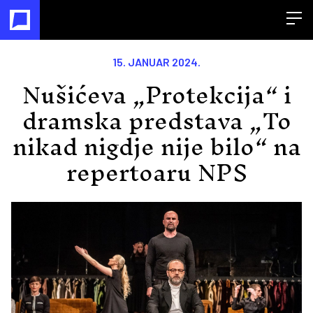
Open
15. JANUAR 2024.
Nušićeva „Protekcija“ i
dramska predstava „To
nikad nigdje nije bilo“ na
repertoaru NPS