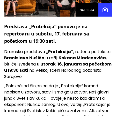
GALERIJA
Predstava „Protekcija“ ponovo je na
repertoaru u subotu, 17. februara sa
početkom u 19:30 sati.
Dramska predstava
„Protekcija“
, rađena po tekstu
Branislava Nušića
u režiji
Kokana Mladenovića
,
biti će izvedena
u utorak
,
16. januara sa početkom
u 19:30 sati
na Velikoj sceni Narodnog pozorišta
Sarajevo.
„Polazeći od činjenice da je „Protekcija“ komad
napisan u zatvoru, stavili smo ga u zatvor. Naš glavni
junak, Svetislav Kukić – ovdje je nešto kao dramski
eksponent Nušića samog. U ovoj verziji „Protekcija“ je
komad koji Svetislav Kukić piše u zatvoru... Ali, zatvor