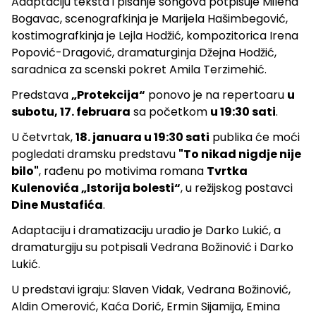
Adaptaciju teksta i pisanje songova potpisuje Milena
Bogavac, scenografkinja je Marijela Hašimbegović,
kostimografkinja je Lejla Hodžić, kompozitorica Irena
Popović-Dragović, dramaturginja Džejna Hodžić,
saradnica za scenski pokret Amila Terzimehić.
Predstava
„Protekcija“
ponovo je na repertoaru
u
subotu, 17. februara
sa početkom
u 19:30 sati
.
U četvrtak,
18. januara u 19:30 sati
publika će moći
pogledati dramsku predstavu
"To nikad nigdje nije
bilo"
, rađenu po motivima romana
Tvrtka
Kulenovića „Istorija bolesti“
, u režijskog postavci
Dine Mustafića
.
Adaptaciju i dramatizaciju uradio je Darko Lukić, a
dramaturgiju su potpisali Vedrana Božinović i Darko
Lukić.
U predstavi igraju: Slaven Vidak, Vedrana Božinović,
Aldin Omerović, Kaća Dorić, Ermin Sijamija, Emina