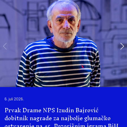
6. juli 2026.
Prvak Drame NPS Izudin Bajrović
dobitnik nagrade za najbolje glumačko
ostvarenje na 45. Pozorišnim igrama BiH