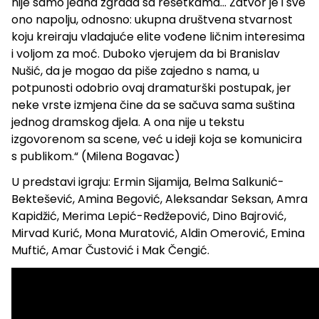
nije samo jedna zgrada sa rešetkama... Zatvor je i sve
ono napolju, odnosno: ukupna društvena stvarnost
koju kreiraju vladajuće elite vođene ličnim interesima
i voljom za moć. Duboko vjerujem da bi Branislav
Nušić, da je mogao da piše zajedno s nama, u
potpunosti odobrio ovaj dramaturški postupak, jer
neke vrste izmjena čine da se sačuva sama suština
jednog dramskog djela. A ona nije u tekstu
izgovorenom sa scene, već u ideji koja se komunicira
s publikom.“ (Milena Bogavac)
U predstavi igraju: Ermin Sijamija, Belma Salkunić-
Bektešević, Amina Begović, Aleksandar Seksan, Amra
Kapidžić, Merima Lepić-Redžepović, Dino Bajrović,
Mirvad Kurić, Mona Muratović, Aldin Omerović, Emina
Muftić, Amar Čustović i Mak Čengić.