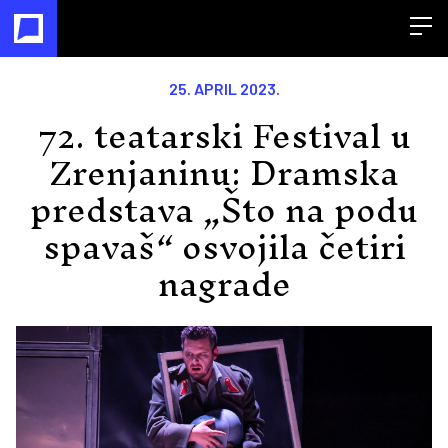
Open
25. APRIL 2023.
72. teatarski Festival u
Zrenjaninu: Dramska
predstava „Što na podu
spavaš“ osvojila četiri
nagrade