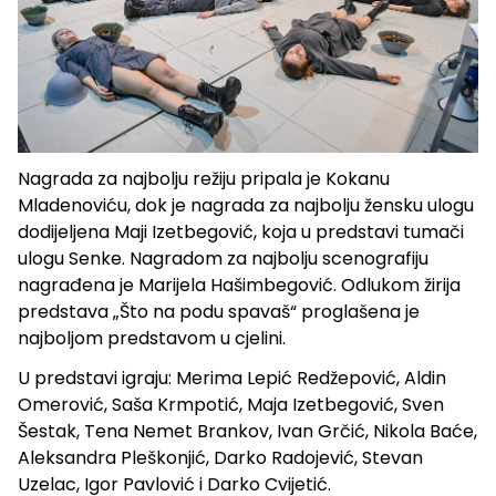
Nagrada za najbolju režiju pripala je Kokanu
Mladenoviću, dok je nagrada za najbolju žensku ulogu
dodijeljena Maji Izetbegović, koja u predstavi tumači
ulogu Senke. Nagradom za najbolju scenografiju
nagrađena je Marijela Hašimbegović. Odlukom žirija
predstava „Što na podu spavaš“ proglašena je
najboljom predstavom u cjelini.
U predstavi igraju: Merima Lepić Redžepović, Aldin
Omerović, Saša Krmpotić, Maja Izetbegović, Sven
Šestak, Tena Nemet Brankov, Ivan Grčić, Nikola Baće,
Aleksandra Pleškonjić, Darko Radojević, Stevan
Uzelac, Igor Pavlović i Darko Cvijetić.