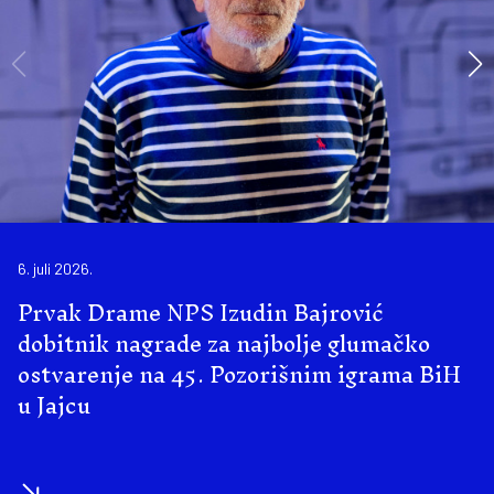
6. juli 2026.
Prvak Drame NPS Izudin Bajrović
dobitnik nagrade za najbolje glumačko
ostvarenje na 45. Pozorišnim igrama BiH
u Jajcu