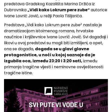
predstava Gradskog Kazališta Marina Držića iz
Dubrovnika
„Vidi kako Lokrum pere zube“
autorice
Ivane Lovrić Jović, u režiji Paola Tišljarića.
Predstava „Vidi kako Lokrum pere zube“ nastala je
dramatizacijom istoimenog romana, hrvatske
naučnice i književnice Ivane Lovrić Jović. Svi događaji i
likovi u ovoj predstavi su mogli biti izmišljeni, a opet,
ona se događa,
događa se u glavi glavne
protagonistice, u noći u kojoj saznaje da je
izgubila oca, između 23:20 i 3:20 sati,
između
primanja tragične vijesti i neminovne osviještenosti
tragične istine.