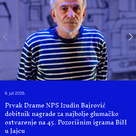
6. juli 2026.
Prvak Drame NPS Izudin Bajrović
dobitnik nagrade za najbolje glumačko
ostvarenje na 45. Pozorišnim igrama BiH
u Jajcu