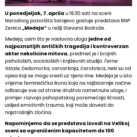
U ponedjeljak, 7. aprila
u 19:30 sati na sceni
Narodnog pozorišta Sarajevo gostuje predstava BNP
Zenica
„Medeja“
u režiji Stevana Bodrože.
Medeja, osim što je naslovna uloga
jedne od
najpoznatijih antičkih tragedija i kontroverzan
akter nekolicine mitova
, predmet je i brojnih
psiholoških, socioloških i književnih studija.
Feme
fatale
, čedomorka, varvarkinja, čarobnica, neki su od
opisa koji se mogu sresti uz njeno ime. Medeja je u isto
vrijeme feministička ikona koja na najbizarnije načine
odbacuje sve od strane društva nametnute uloge, i
primjer razvoja psihopatskog poremećaja ličnosti,
uslijed emotivnih trauma, koji može dovesti do
najstrašnijih zločina.
Napominjemo da se predstava izvodi na Velikoj
sceni sa ograničenim kapacitetom do 100