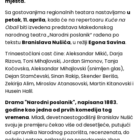
mjesta.
Sa gostovanjima regionalnih teatara nastavljamo
u
petak
,
11. aprila
, kada će na repertoaru
Kuće na
Obali
biti izvedena predstava Makedonskog
narodnog teatra „Narodni poslanik“ rađena po
tekstu
Branislava Nušića
, u režiji
Egona Savina
.
Trinaestočlani cast čine: Aleksandar Mikić, Darja
Rizova, Toni Mihajlovski, Jordan Simonov, Tanja
Kočovska, Aleksandar Mihajlovski (snimljen glas),
Dejan Stamčevski, Sinan Rakip, Skender Beriša,
Zekirija Alim, Miroslav Atanasovski, Martin Kitanovski i
Husein Halil.
Drama "Narodni poslanik", napisana 1883.
godine kao jedna od prvih komedija tog
vremena
. Mladi, devetnaestogodišnji Branislav Nušić
svoju je premijeru čekao više od desetljeće, putujući
od upravnika Narodnog pozorišta, recenzenata, do
policije i natrag, nailazeći na negodovanje zbog