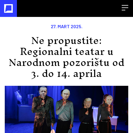
Open
27. MART 2025.
Ne propustite:
Regionalni teatar u
Narodnom pozorištu od
3. do 14. aprila