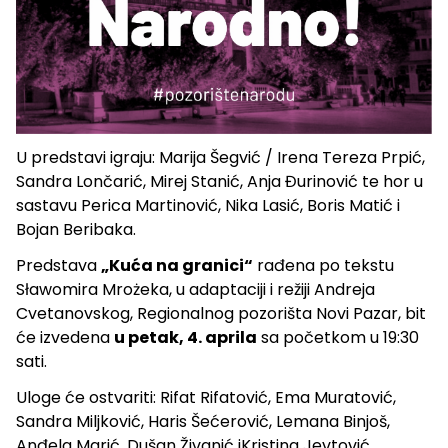
U predstavi igraju: Marija Šegvić / Irena Tereza Prpić,
Sandra Lončarić, Mirej Stanić, Anja Đurinović te hor u
sastavu Perica Martinović, Nika Lasić, Boris Matić i
Bojan Beribaka.
Predstava
„Kuća na granici“
rađena po tekstu
Sławomira Mrożeka, u adaptaciji i režiji Andreja
Cvetanovskog, Regionalnog pozorišta Novi Pazar, bit
će izvedena
u petak, 4. aprila
sa početkom u 19:30
sati.
Uloge će ostvariti: Rifat Rifatović, Ema Muratović,
Sandra Miljković, Haris Šećerović, Lemana Binjoš,
Anđela Marić, Dušan Živanić iKristina Jevtović.