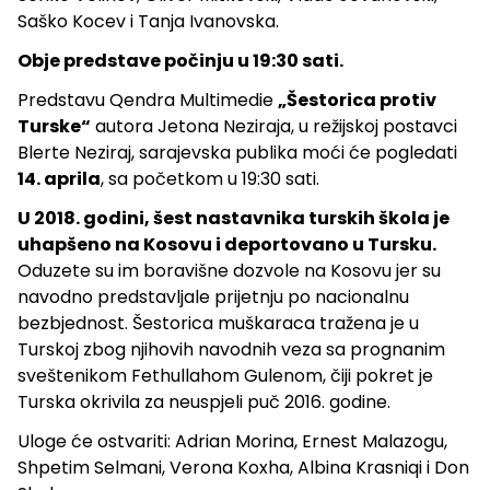
Saško Kocev i Tanja Ivanovska.
Obje predstave počinju u 19:30 sati.
Predstavu Qendra Multimedie
„Šestorica protiv
Turske“
autora Jetona Neziraja, u režijskoj postavci
Blerte Neziraj, sarajevska publika moći će pogledati
14. aprila
, sa početkom u 19:30 sati.
U 2018. godini, šest nastavnika turskih škola je
uhapšeno na Kosovu i deportovano u Tursku.
Oduzete su im boravišne dozvole na Kosovu jer su
navodno predstavljale prijetnju po nacionalnu
bezbjednost. Šestorica muškaraca tražena je u
Turskoj zbog njihovih navodnih veza sa prognanim
sveštenikom Fethullahom Gulenom, čiji pokret je
Turska okrivila za neuspjeli puč 2016. godine.
Uloge će ostvariti: Adrian Morina, Ernest Malazogu,
Shpetim Selmani, Verona Koxha, Albina Krasniqi i Don