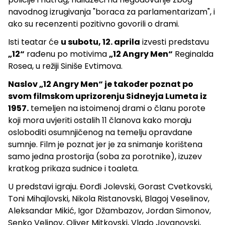
navodnog izrugivanja "boraca za parlamentarizam", i
ako su recenzenti pozitivno govorili o drami.
Isti teatar će
u subotu, 12. aprila
izvesti predstavu
„12“
rađenu po motivima
„12 Angry Men“
Reginalda
Rosea, u režiji Siniše Evtimova.
Naslov „12 Angry Men“ je također poznat po
svom filmskom uprizorenju Sidneyja Lumeta iz
1957.
temeljen na istoimenoj drami o članu porote
koji mora uvjeriti ostalih 11 članova kako moraju
osloboditi osumnjičenog na temelju opravdane
sumnje. Film je poznat jer je za snimanje korištena
samo jedna prostorija (soba za porotnike), izuzev
kratkog prikaza sudnice i toaleta.
U predstavi igraju. Đorđi Jolevski, Gorast Cvetkovski,
Toni Mihajlovski, Nikola Ristanovski, Blagoj Veselinov,
Aleksandar Mikić, Igor Džambazov, Jordan Simonov,
Senko Velinov, Oliver Mitkovski, Vlado Jovanovski,