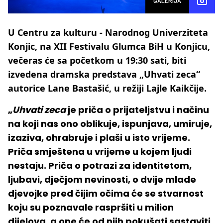
GALERIJA
U Centru za kulturu - Narodnog Univerziteta
Konjic, na XII Festivalu Glumca BiH u Konjicu,
večeras će sa početkom u 19:30 sati, biti
izvedena dramska predstava „Uhvati zeca“
autorice Lane Bastašić, u režiji Lajle Kaikčije.
„
Uhvati zeca
je priča o prijateljstvu i načinu
na koji nas ono oblikuje, ispunjava, umiruje,
izaziva, ohrabruje i plaši u isto vrijeme.
Priča smještena u vrijeme u kojem ljudi
nestaju. Priča o potrazi za identitetom,
ljubavi, dječjom nevinosti, o dvije mlade
djevojke pred čijim očima će se stvarnost
koju su poznavale raspršiti u milion
dijelova, a one će od njih pokušati sastaviti