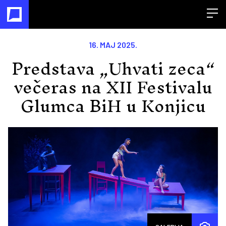
Open
16. MAJ 2025.
Predstava „Uhvati zeca“
večeras na XII Festivalu
Glumca BiH u Konjicu