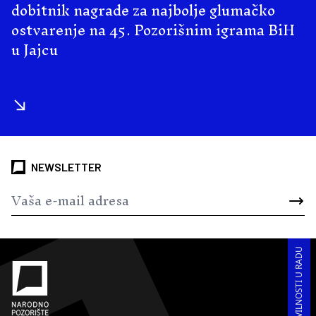
dobitnik nagrade za najbolje glumačko
ostvarenje na 45. Pozorišnim igrama BiH
u Jajcu
NEWSLETTER