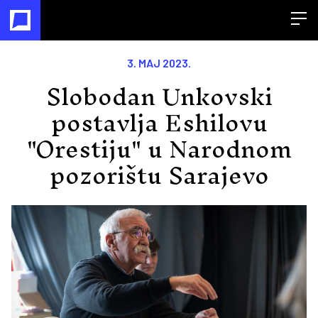
Open
3. MAJ 2023.
Slobodan Unkovski
postavlja Eshilovu
"Orestiju" u Narodnom
pozorištu Sarajevo