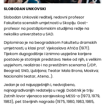
SLOBODAN UNKOVSKI
Slobodan Unkovski reditelj, redovni profesor
Fakulteta scenskih umjetnosti u Skoplju. Gost-
profesor na postdiplomskim studijima režije na
nekoliko univerziteta u SAD.
Diplomirao je na beogradskom Fakultetu dramskih
umjetnosti, u klasi prof. Vjekoslava Afrića (1971).
Tijekom dugogodišnje i iznimno uspješne karijere
postavio je stotinjak predstava. Neke od njih, s velikim
uspjehom, realizirao i na prestižnim scenama (JDP,
Beograd; SNG, Ljubljana; Teatar Mala Brona, Moskva;
Nacionalni teatar, Atena...).
Jedan je od najuspješnijih i, nedvojbeno,
najnagrađivanijih redatelja u regiji. Dobitnik je triju
Zatnih lovor vijenaca sarajevskog MESS-a (1973, 1979,
1983), pet Sterijinih nagrada (1975, 1980, 1983, 1985,