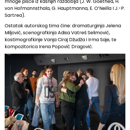
mnoge pisce iz kasnijih razdoblja (J. W. Goethea, H.
von Hofmannsthala, G. Hauptmanna, E. O’Neilla I J.-P.
Sartrea).
Ostatak autorskog tima čine: dramaturginja Jelena
Miljović, scenografkinja Adisa Vatreš Selimović,
kostimografkinje Vanja Ciraj Džudža i Irma Saje, te
kompozitorica Irena Popović Dragović.