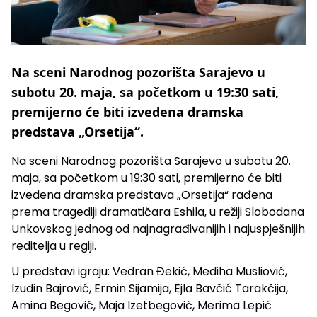
Na sceni Narodnog pozorišta Sarajevo u
subotu 20. maja, sa početkom u 19:30 sati,
premijerno će biti izvedena dramska
predstava „Orsetija“.
Na sceni Narodnog pozorišta Sarajevo u subotu 20.
maja, sa početkom u 19:30 sati, premijerno će biti
izvedena dramska predstava „Orsetija“ rađena
prema tragediji dramatičara Eshila, u režiji Slobodana
Unkovskog jednog od najnagrađivanijih i najuspješnijih
reditelja u regiji.
U predstavi igraju: Vedran Đekić, Mediha Musliović,
Izudin Bajrović, Ermin Sijamija, Ejla Bavčić Tarakčija,
Amina Begović, Maja Izetbegović, Merima Lepić