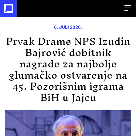
Open
6. JULI 2026.
Prvak Drame NPS Izudin
Bajrović dobitnik
nagrade za najbolje
glumačko ostvarenje na
45. Pozorišnim igrama
BiH u Jajcu