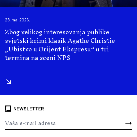
28. maj 2026.
Zbog velikog interesovanja publike
svjetski krimi klasik Agathe Christie
„Ubistvo u Orijent Ekspresu“ u tri
termina na sceni NPS
NEWSLETTER