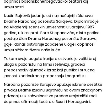
doprinos bosanskohercegovačkoj teatarskoj
umjetnosti.
Izudin Bajrović jedan je od najznačajnijih članova
Drame Narodnog pozorišta Sarajevo. Diplomirao je
na Akademiji scenskih umjetnosti u Sarajevu 1987.
godine, u klasi prof. Bore Stjepanovića, a iste godine
postaje član Drame Narodnog pozorišta Sarajevo,
gdje i danas ostvaruje zapažene uloge i doprinosi
umjetničkom životu naše kuće.
Tokom svoje bogate karijere ostvario je veliki broj
uloga u pozorištu, na filmu i televiziji, gradeći
prepoznatljiv glumački izraz koji publika i stručna
javnost kontinuirano prepoznaju i nagrađuju.
Narodno pozorište Sarajevo upućuje iskrene čestitke
prvaku Drame Izudinu Bajroviću na ovom značajnom
priznanju, uz zahvalnost za predan umjetnički rad i
doprinos afirmaciji teatra u Bosni i Hercegovini.