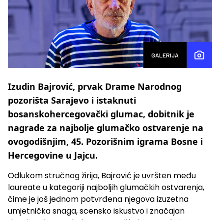
GALERIJA
Izudin Bajrović, prvak Drame Narodnog
pozorišta Sarajevo i istaknuti
bosanskohercegovački glumac, dobitnik je
nagrade za najbolje glumačko ostvarenje na
ovogodišnjim, 45. Pozorišnim igrama Bosne i
Hercegovine u Jajcu.
Odlukom stručnog žirija, Bajrović je uvršten među
laureate u kategoriji najboljih glumačkih ostvarenja,
čime je još jednom potvrđena njegova izuzetna
umjetnička snaga, scensko iskustvo i značajan