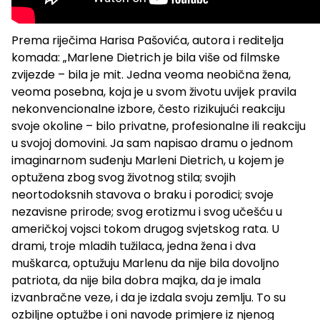
Prema riječima Harisa Pašovića, autora i reditelja
komada: „Marlene Dietrich je bila više od filmske
zvijezde – bila je mit. Jedna veoma neobična žena,
veoma posebna, koja je u svom životu uvijek pravila
nekonvencionalne izbore, često rizikujući reakciju
svoje okoline – bilo privatne, profesionalne ili reakciju
u svojoj domovini. Ja sam napisao dramu o jednom
imaginarnom suđenju Marleni Dietrich, u kojem je
optužena zbog svog životnog stila; svojih
neortodoksnih stavova o braku i porodici; svoje
nezavisne prirode; svog erotizmu i svog učešću u
američkoj vojsci tokom drugog svjetskog rata. U
drami, troje mladih tužilaca, jedna žena i dva
muškarca, optužuju Marlenu da nije bila dovoljno
patriota, da nije bila dobra majka, da je imala
izvanbračne veze, i da je izdala svoju zemlju. To su
ozbiljne optužbe i oni navode primjere iz njenog