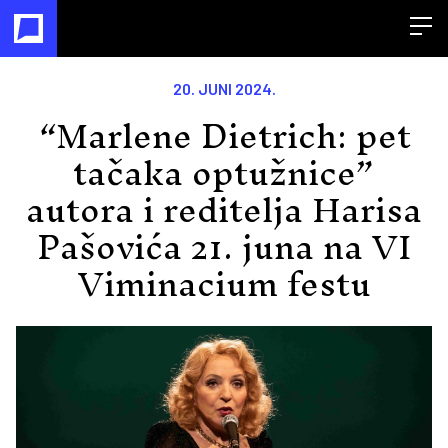
Open
20. JUNI 2024.
“Marlene Dietrich: pet
tačaka optužnice”
autora i reditelja Harisa
Pašovića 21. juna na VI
Viminacium festu