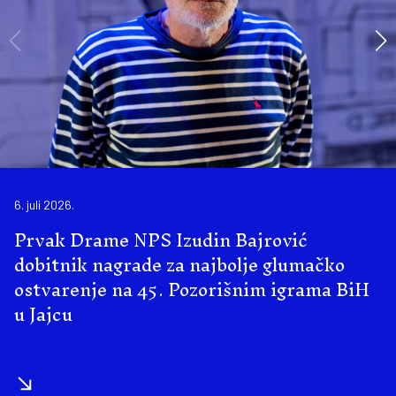
6. juli 2026.
Prvak Drame NPS Izudin Bajrović
dobitnik nagrade za najbolje glumačko
ostvarenje na 45. Pozorišnim igrama BiH
u Jajcu