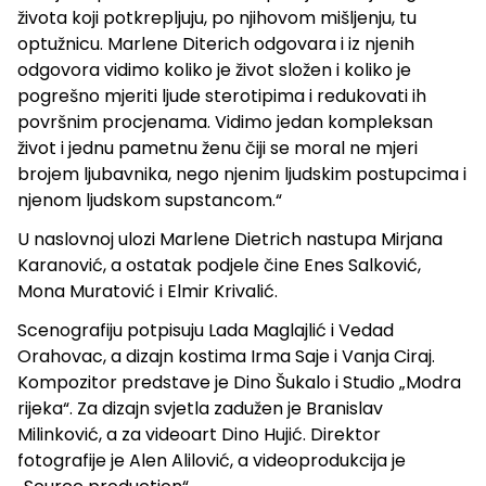
života koji potkrepljuju, po njihovom mišljenju, tu
optužnicu. Marlene Diterich odgovara i iz njenih
odgovora vidimo koliko je život složen i koliko je
pogrešno mjeriti ljude sterotipima i redukovati ih
površnim procjenama. Vidimo jedan kompleksan
život i jednu pametnu ženu čiji se moral ne mjeri
brojem ljubavnika, nego njenim ljudskim postupcima i
njenom ljudskom supstancom.“
U naslovnoj ulozi Marlene Dietrich nastupa Mirjana
Karanović, a ostatak podjele čine Enes Salković,
Mona Muratović i Elmir Krivalić.
Scenografiju potpisuju Lada Maglajlić i Vedad
Orahovac, a dizajn kostima Irma Saje i Vanja Ciraj.
Kompozitor predstave je Dino Šukalo i Studio „Modra
rijeka“. Za dizajn svjetla zadužen je Branislav
Milinković, a za videoart Dino Hujić. Direktor
fotografije je Alen Alilović, a videoprodukcija je