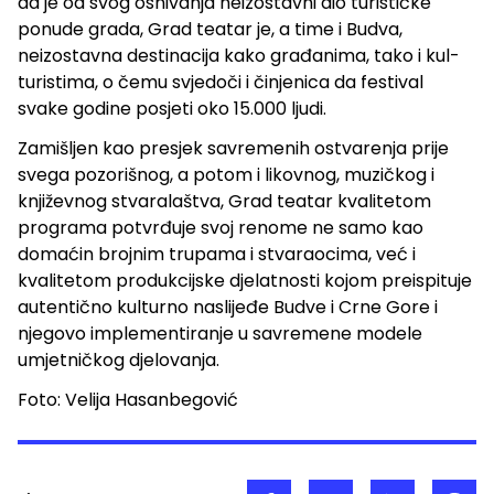
da je od svog osnivanja neizostavni dio turističke
ponude grada, Grad teatar je, a time i Budva,
neizostavna destinacija kako građanima, tako i kul-
turistima, o čemu svjedoči i činjenica da festival
svake godine posjeti oko 15.000 ljudi.
Zamišljen kao presjek savremenih ostvarenja prije
svega pozorišnog, a potom i likovnog, muzičkog i
književnog stvaralaštva, Grad teatar kvalitetom
programa potvrđuje svoj renome ne samo kao
domaćin brojnim trupama i stvaraocima, već i
kvalitetom produkcijske djelatnosti kojom preispituje
autentično kulturno naslijeđe Budve i Crne Gore i
njegovo implementiranje u savremene modele
umjetničkog djelovanja.
Foto: Velija Hasanbegović