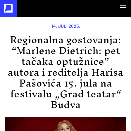
Open
14. JULI 2025.
Regionalna gostovanja:
“Marlene Dietrich: pet
tačaka optužnice”
autora i reditelja Harisa
Pašovića 15. jula na
festivalu „Grad teatar“
Budva