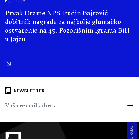
6. juli 2026.
Prvak Drame NPS Izudin Bajrović
dobitnik nagrade za najbolje glumačko
ostvarenje na 45. Pozorišnim igrama BiH
u Jajcu
NEWSLETTER