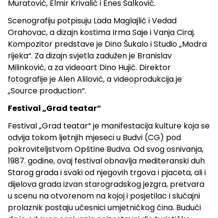
Muratović, Elmir Krivalić i Enes Salković.
Scenografiju potpisuju Lada Maglajlić i Vedad
Orahovac, a dizajn kostima Irma Saje i Vanja Ciraj.
Kompozitor predstave je Dino Šukalo i Studio „Modra
rijeka“. Za dizajn svjetla zadužen je Branislav
Milinković, a za videoart Dino Hujić. Direktor
fotografije je Alen Alilović, a videoprodukcija je
„Source production“.
Festival „Grad teatar“
Festival „Grad teatar“ je manifestacija kulture koja se
odvija tokom ljetnjih mjeseci u Budvi (CG) pod
pokroviteljstvom Opštine Budva. Od svog osnivanja,
1987. godine, ovaj festival obnavlja mediteranski duh
Starog grada i svaki od njegovih trgova i pjaceta, ali i
dijelova grada izvan starogradskog jezgra, pretvara
u scenu na otvorenom na kojoj i posjetilac i slučajni
prolaznik postaju učesnici umjetničkog čina. Budući