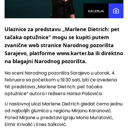
GALERIJA
Ulaznice za predstavu „Marlene Dietrich: pet
tačaka optužnice“ mogu se kupiti putem
zvanične web stranice Narodnog pozorišta
Sarajevo, platforme www.karter.ba ili direktno
na blagajni Narodnog pozorišta.
Na sceni Narodnog pozorišta Sarajevo u utorak, 4.
februara sa početkom u 19:30 sati, biti će izvedena
hit predstava „Marlene Dietrich: pet tačaka
optužnice“ autora i režisera Harisa Pašovića.
U naslovnoj ulozi Marlene Dietrich gledat ćemo jednu
od najboljih glumica u regionu Mirjanu Karanović.
Pored Mirjane u predstavi igraju Mona Muratović,
Elmir Krivalić i Enes Salković.