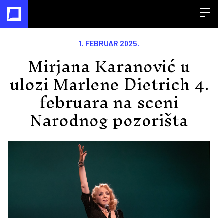
Open
1. FEBRUAR 2025.
Mirjana Karanović u
ulozi Marlene Dietrich 4.
februara na sceni
Narodnog pozorišta