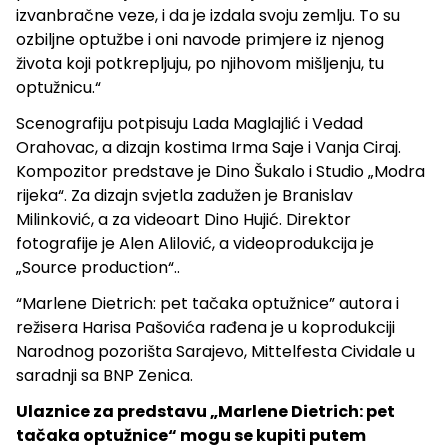
izvanbračne veze, i da je izdala svoju zemlju. To su
ozbiljne optužbe i oni navode primjere iz njenog
života koji potkrepljuju, po njihovom mišljenju, tu
optužnicu.“
Scenografiju potpisuju Lada Maglajlić i Vedad
Orahovac, a dizajn kostima Irma Saje i Vanja Ciraj.
Kompozitor predstave je Dino Šukalo i Studio „Modra
rijeka“. Za dizajn svjetla zadužen je Branislav
Milinković, a za videoart Dino Hujić. Direktor
fotografije je Alen Alilović, a videoprodukcija je
„Source production“..
“Marlene Dietrich: pet tačaka optužnice” autora i
režisera Harisa Pašovića rađena je u koprodukciji
Narodnog pozorišta Sarajevo, Mittelfesta Cividale u
saradnji sa BNP Zenica.
Ulaznice za predstavu „Marlene Dietrich: pet
tačaka optužnice“ mogu se kupiti putem