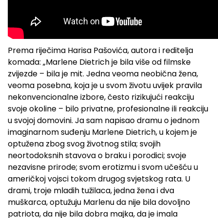
Prema riječima Harisa Pašovića, autora i reditelja
komada: „Marlene Dietrich je bila više od filmske
zvijezde – bila je mit. Jedna veoma neobična žena,
veoma posebna, koja je u svom životu uvijek pravila
nekonvencionalne izbore, često rizikujući reakciju
svoje okoline – bilo privatne, profesionalne ili reakciju
u svojoj domovini. Ja sam napisao dramu o jednom
imaginarnom suđenju Marlene Dietrich, u kojem je
optužena zbog svog životnog stila; svojih
neortodoksnih stavova o braku i porodici; svoje
nezavisne prirode; svom erotizmu i svom učešću u
američkoj vojsci tokom drugog svjetskog rata. U
drami, troje mladih tužilaca, jedna žena i dva
muškarca, optužuju Marlenu da nije bila dovoljno
patriota, da nije bila dobra majka, da je imala