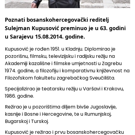
Poznati bosanskohercegovački reditelj
Sulejman Kupusović preminuo je u 63. godini
u Sarajevu 15.08.2014. godine.
Kupusović je rođen 1951. u Kladnju. Diplomirao je
pozorišnu, filmsku, televizijsku i radijsku režiju na
Akademiji kazališne i filmske umjetnosti u Zagrebu
1974. godine, a filozofiju i komparativnu književnost na
Filozofskom fakultetu zagrebačkog Sveučilišta.
Specijalizirao je teatarsku režiju u Varšavi i Krakovu,
1986. godine.
Režirao je u pozorištima diljem bivše Jugoslavije,
kasnije i Bosne i Hercegovine, te u Rumunjskoj,
Bugarskoj i Turskoj.
Kupusović je režirao i prvu bosanskohercegovačku