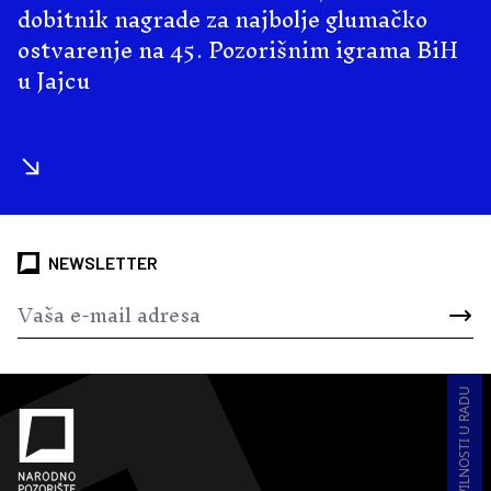
dobitnik nagrade za najbolje glumačko
ostvarenje na 45. Pozorišnim igrama BiH
u Jajcu
NEWSLETTER