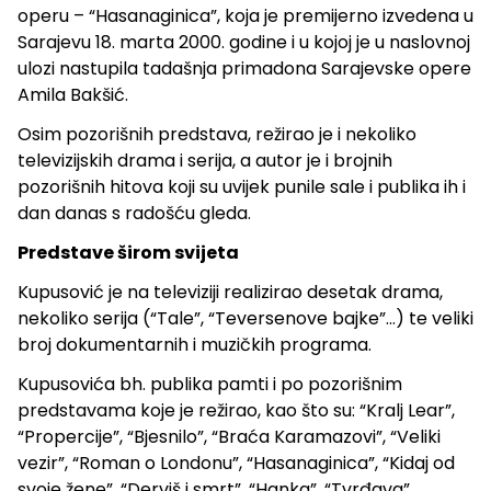
operu – “Hasanaginica”, koja je premijerno izvedena u
Sarajevu 18. marta 2000. godine i u kojoj je u naslovnoj
ulozi nastupila tadašnja primadona Sarajevske opere
Amila Bakšić.
Osim pozorišnih predstava, režirao je i nekoliko
televizijskih drama i serija, a autor je i brojnih
pozorišnih hitova koji su uvijek punile sale i publika ih i
dan danas s radošću gleda.
Predstave širom svijeta
Kupusović je na televiziji realizirao desetak drama,
nekoliko serija (“Tale”, “Teversenove bajke”…) te veliki
broj dokumentarnih i muzičkih programa.
Kupusovića bh. publika pamti i po pozorišnim
predstavama koje je režirao, kao što su: “Kralj Lear”,
“Propercije”, “Bjesnilo”, “Braća Karamazovi”, “Veliki
vezir”, “Roman o Londonu”, “Hasanaginica”, “Kidaj od
svoje žene”, “Derviš i smrt”, “Hanka”, “Tvrđava”,