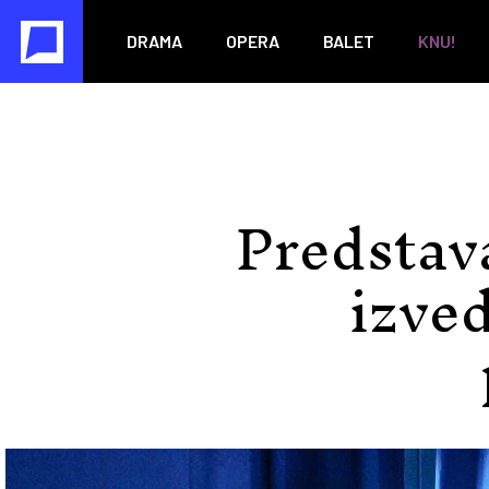
DRAMA
OPERA
BALET
KNU!
Predstav
izve