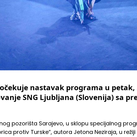
 očekuje nastavak programa u petak, 
tovanje SNG Ljubljana (Slovenija) sa 
nog pozorišta Sarajevo, u sklopu specijalnog prog
ca protiv Turske“, autora Jetona Neziraja, u režiji 