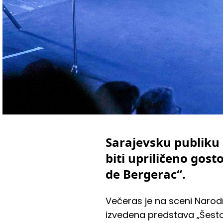
Sarajevsku publiku
biti upriličeno gos
de Bergerac“.
Večeras je na sceni Narod
izvedena predstava „Šestori