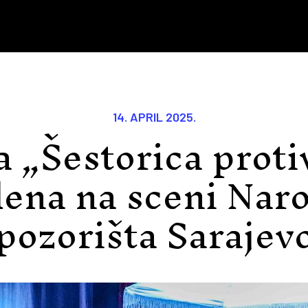
14. APRIL 2025.
a „Šestorica proti
dena na sceni Nar
pozorišta Sarajev