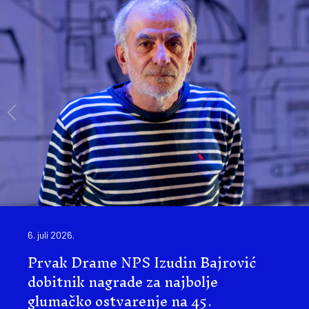
6. juli 2026.
Prvak Drame NPS Izudin Bajrović
dobitnik nagrade za najbolje
glumačko ostvarenje na 45.