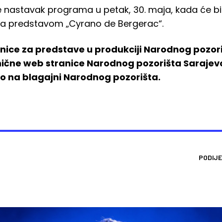
e nastavak programa u petak, 30. maja, kada će bit
 sa predstavom „Cyrano de Bergerac“.
znice za predstave u produkciji Narodnog pozo
anične web stranice Narodnog pozorišta Sarajev
no na blagajni Narodnog pozorišta.
PODIJE