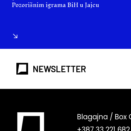
Pozorišnim igrama BiH u Jajcu
NEWSLETTER
Blagajna / Box 
+387 33 221 682