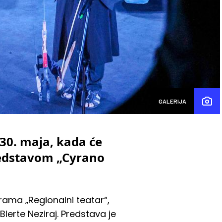
GALERIJA
30. maja, kada će
predstavom „Cyrano
rama „Regionalni teatar“,
Blerte Neziraj. Predstava je