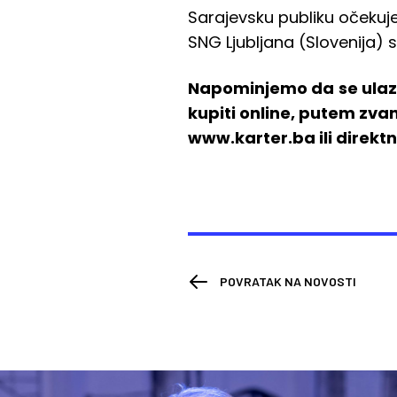
Sarajevsku publiku očekuj
SNG Ljubljana (Slovenija)
Napominjemo da
se ula
kupiti online, putem zv
www.karter.ba ili direkt
POVRATAK NA NOVOSTI