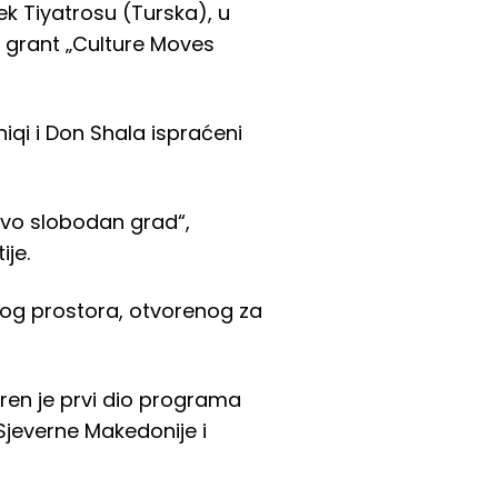
 Tiyatrosu (Turska), u
z grant „Culture Moves
iqi i Don Shala ispraćeni
evo slobodan grad“,
ije.
kog prostora, otvorenog za
oren je prvi dio programa
 Sjeverne Makedonije i