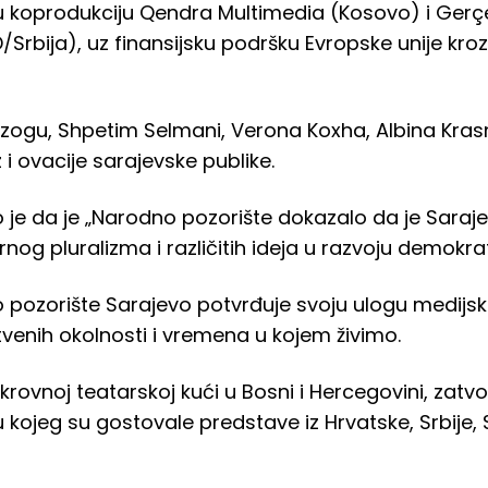
koprodukciju Qendra Multimedia (Kosovo) i Gerçek
/Srbija), uz finansijsku podršku Evropske unije kro
zogu, Shpetim Selmani, Verona Koxha, Albina Krasn
 ovacije sarajevske publike.
o je da je „Narodno pozorište dokazalo da je Saraj
nog pluralizma i različitih ideja u razvoju demokrat
pozorište Sarajevo potvrđuje svoju ulogu medijs
štvenih okolnosti i vremena u kojem živimo.
ovnoj teatarskoj kući u Bosni i Hercegovini, zatv
u kojeg su gostovale predstave iz Hrvatske, Srbije,