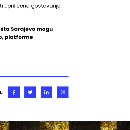
i upriličeno gostovanje
rišta Sarajevo mogu
o, platforme
LI