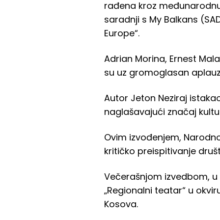
rađena kroz međunarodnu 
saradnji s My Balkans (SAD
Europe“.​
Adrian Morina, Ernest Mala
su uz gromoglasan aplauz i
Autor Jeton Neziraj istaka
naglašavajući značaj kultur
Ovim izvođenjem, Narodno 
kritičko preispitivanje dru
Večerašnjom izvedbom, u kr
„Regionalni teatar“ u okvir
Kosova.