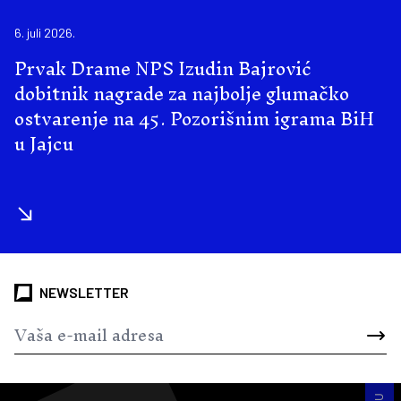
6. juli 2026.
Prvak Drame NPS Izudin Bajrović
dobitnik nagrade za najbolje glumačko
ostvarenje na 45. Pozorišnim igrama BiH
u Jajcu
NEWSLETTER