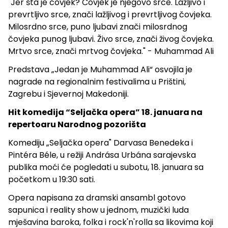
"Jer šta je čovjek? Čovjek je njegovo srce. Lažljivo i
prevrtljivo srce, znači lažljivog i prevrtljivog čovjeka.
Milosrdno srce, puno ljubavi znači milosrdnog
čovjeka punog ljubavi. Živo srce, znači živog čovjeka.
Mrtvo srce, znači mrtvog čovjeka." - Muhammad Ali
Predstava „Jedan je Muhammad Ali“ osvojila je
nagrade na regionalnim festivalima u Prištini,
Zagrebu i Sjevernoj Makedoniji.
Hit komedija “Seljačka opera” 18. januara na
repertoaru Narodnog pozorišta
Komediju „Seljačka opera" Darvasa Benedeka i
Pintéra Béle, u režiji Andrása Urbána sarajevska
publika moći će pogledati u subotu, 18. januara sa
početkom u 19:30 sati.
Opera napisana za dramski ansambl gotovo
sapunica i reality show u jednom, muzički luda
mješavina baroka, folka i rock'n'rolla sa likovima koji