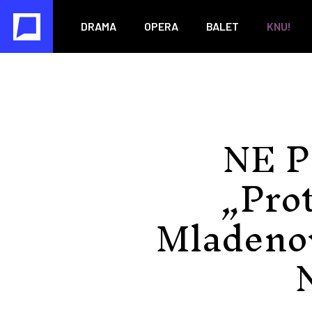
DRAMA
OPERA
BALET
KNU!
NE P
„Prot
Mladenov