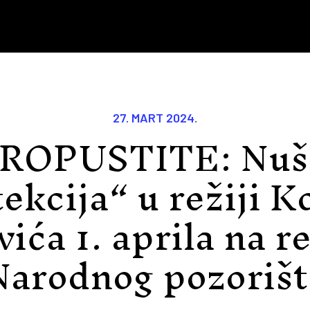
27. MART 2024.
ROPUSTITE: Nuš
ekcija“ u režiji 
ića 1. aprila na r
Narodnog pozorišt