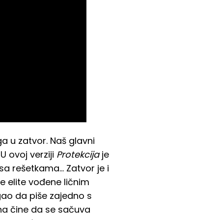
a u zatvor. Naš glavni
 ovoj verziji
Protekcija
je
sa rešetkama... Zatvor je i
e elite vođene ličnim
gao da piše zajedno s
na čine da se sačuva