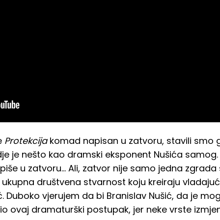
je
Protekcija
komad napisan u zatvoru, stavili smo g
vdje je nešto kao dramski eksponent Nušića samog. U
piše u zatvoru... Ali, zatvor nije samo jedna zgrada 
ukupna društvena stvarnost koju kreiraju vladajuć
. Duboko vjerujem da bi Branislav Nušić, da je mo
o ovaj dramaturški postupak, jer neke vrste izmje