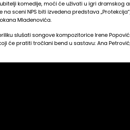
 ljubitelji komedije, moći će uživati u igri dramsk
 na sceni NPS biti izvedena predstava „Protekcija“
i Kokana Mladenovića.
priliku slušati songove kompozitorice Irene Popović
 će pratiti tročlani bend u sastavu: Ana Petrović,