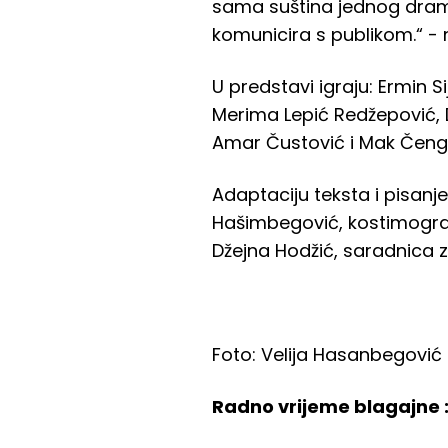
sama suština jednog dramsk
komunicira s publikom.“ - 
U predstavi igraju: Ermin 
Merima Lepić Redžepović, D
Amar Čustović i Mak Čengi
Adaptaciju teksta i pisanj
Hašimbegović, kostimograf
Džejna Hodžić, saradnica z
Foto: Velija Hasanbegović
Radno vrijeme blagajne 