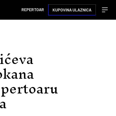
REPERTOAR
KUPOVINA ULAZNICA
Open m
ićeva
Kokana
epertoaru
a