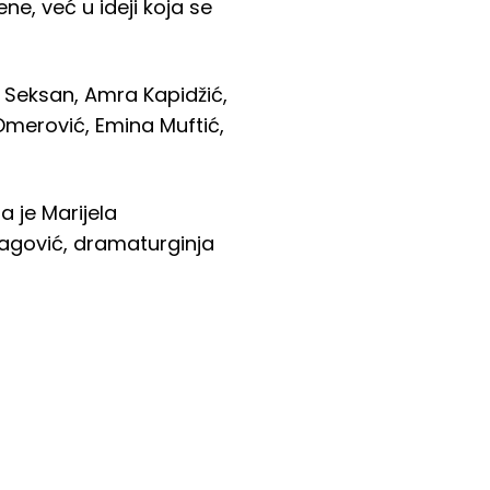
e, već u ideji koja se
r Seksan, Amra Kapidžić,
Omerović, Emina Muftić,
 je Marijela
ragović, dramaturginja