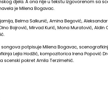
og djela. A ona nije u tekstu izgovorenom sa scen
navela je Milena Bogavac.
Sijamija, Belma Salkunić, Amina Begović, Aleksanda
ino Bajrović, Mirvad Kurić, Mona Muratović, Aldin 
ć.
e songova potpisuje Milena Bogavac, scenografkinja
kinja Lejla Hodžić, kompozitorica Irena Popović D
a scenski pokret Amila Terzimehić.
: