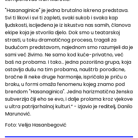
"Hasanaginice" je jedna brutalno iskrena predstava.
Svi ti likovi i svi ti zapleti, svaki sukob i svaka kap
ljudskosti, iscijeđena je iz iskustva nas samih, članova
ekipe koja je stvorila djelo. Dok smo u teatarskoj
strasti, u toku dramatičnog procesa, tragali za
budućom predstavom, najednom smo razumjeli da je
sami već živimo. Ne samo kod kuće-privatno, već
baš na probama. I tako... jedna pozorišna grupa, koja
ostavlja dušu na tim probama, nauštrb porodicne,
bračne ili neke druge harmonije, ispričala je priču o
braku, u formi omaža fenomenu kojeg znamo pod
brendom "Hasanaginica". Jedna harizmatična ženska
subverzija čiji eho se evo, i dalje prolama kroz vjekove
u ultra patrijarhalnoj kulturi.“ - izjavio je reditelj, Danilo
Marunović.
Foto: Velija Hasanbegović