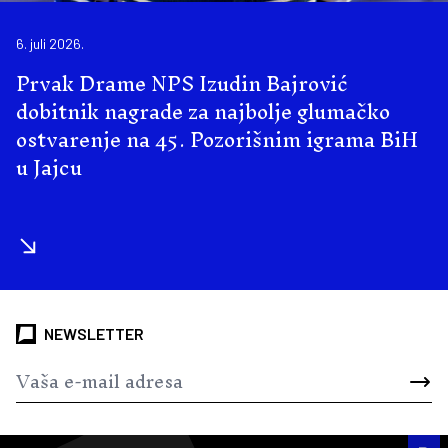
6. juli 2026.
Prvak Drame NPS Izudin Bajrović
dobitnik nagrade za najbolje glumačko
ostvarenje na 45. Pozorišnim igrama BiH
u Jajcu
NEWSLETTER