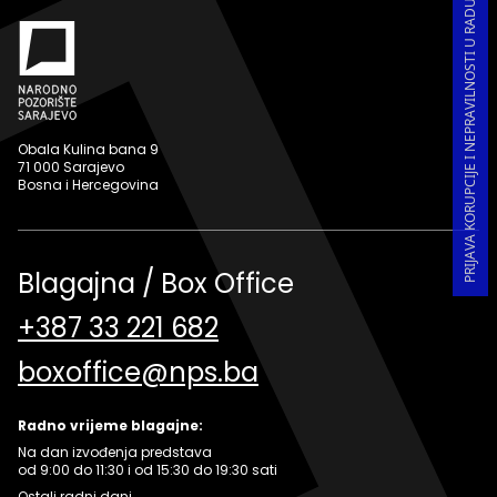
PRIJAVA KORUPCIJE I NEPRAVILNOSTI U RADU
Obala Kulina bana 9
71 000 Sarajevo
Bosna i Hercegovina
Blagajna / Box Office
+387 33 221 682
boxoffice@nps.ba
Radno vrijeme blagajne:
Na dan izvođenja predstava
od 9:00 do 11:30 i od 15:30 do 19:30 sati
Ostali radni dani