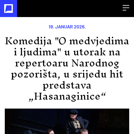
Open
19. JANUAR 2026.
Komedija "O medvjedima
i ljudima" u utorak na
repertoaru Narodnog
pozorišta, u srijedu hit
predstava
„Hasanaginice“