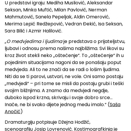
U predstavi igraju: Mediha Musliović, Aleksandar
Seksan, Minka Muftić, Milan Pavlović, Nerman
Mahmutović, Sanela Pepeljak, Aldin Omerović,
Merima Lepić Redžepović, Vedran Đekić, Isa Seksan,
Sara Bilić i Azmir Halilović.
„
O medvjedima i ljudima
je predstava o prijateljstvu,
ljubavi i odnosu prema našima najbližima. Svi likovi su
kroz život stekli neko „oštećenje“. To „oštećenje“ ih u
pojedinim situacijama nagoni da se ponašaju poput
medvjeda. Ali to ne znači da se radi o lošim ljudima.
Niti da se ti parovi, ustvari, ne vole. Oni samo postaju
„medvjedi“ – pri tome se misli da postaju grubi i teški
svojim bližnjima. A znamo da medvjedi negdje,
duboko ispod krzna, skrivaju i svoje dobro srce…
Inače, ne bi svako dijete jednog medu imalo.“ (
Saša
Anočić
)
Dramaturgiju potpisuje Džejna Hodžić,
scenografiju Josip Lovrenović. Kostimografkinja je