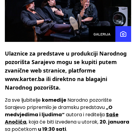
GALERIJA
Ulaznice za predstave u produkciji Narodnog
pozorišta Sarajevo mogu se kupiti putem
zvanične web stranice, platforme
www.karter.ba ili direktno na blagajni
Narodnog pozorišta.
Za sve ljubitelje
komedije
Narodno pozorište
Sarajevo pripremilo je dramsku predstavu
„O
medvjedima i ljudima“
autora i reditelja
Saše
Anočića
, koja će biti izvedena u utorak,
20. januara
sa početkom
u 19:30 sati
.