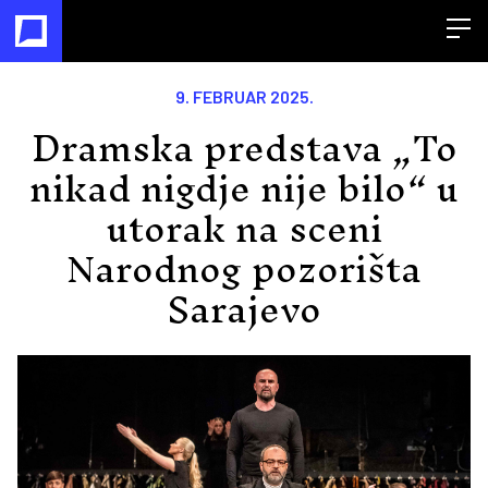
Open
9. FEBRUAR 2025.
Dramska predstava „To
nikad nigdje nije bilo“ u
utorak na sceni
Narodnog pozorišta
Sarajevo