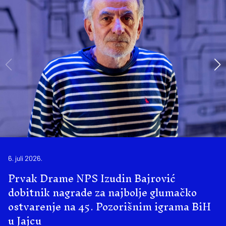
6. juli 2026.
Prvak Drame NPS Izudin Bajrović
dobitnik nagrade za najbolje glumačko
ostvarenje na 45. Pozorišnim igrama BiH
u Jajcu