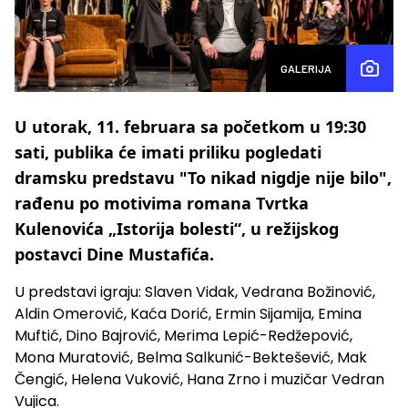
GALERIJA
U utorak, 11. februara sa početkom u 19:30
sati, publika će imati priliku pogledati
dramsku predstavu "To nikad nigdje nije bilo",
rađenu po motivima romana Tvrtka
Kulenovića „Istorija bolesti“, u režijskog
postavci Dine Mustafića.
U predstavi igraju: Slaven Vidak, Vedrana Božinović,
Aldin Omerović, Kaća Dorić, Ermin Sijamija, Emina
Muftić, Dino Bajrović, Merima Lepić-Redžepović,
Mona Muratović, Belma Salkunić-Bektešević, Mak
Čengić, Helena Vuković, Hana Zrno i muzičar Vedran
Vujica.