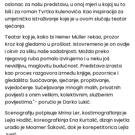
oslonac za našu predstavu, u onoj mjeri u kojoj su to
bili i za roman Tvrtka Kulenovića. Kao inspiracija za
umjetničko istraživanje koje je u ovom slučaju teatar
sjećanja.
Teatar koji je, kako bi Heiner Müller rekao, prozor
kroz koji gledamo u prošlost. Istovremeno je on ovdje
i okvir za sliku naše sadašnjosti. Možda preko
njegovog ruba pomalo izvirujemo i u neku još
nevidljivu, maglovitu budućnost. Predstava izrasta
kao proces razgovora između knjige, pozornice i
gledališta. Suočavanje, sjećanje, propitivanje,
svjedočenje. Sučeljavanje mnogih malih, privatnih
povijesti s onim velikim, kolektivnim, službenim
povijestima."- poručio je Darko Lukić.
Scenografiju potpisuje Mrina Ler, kostimografkinja je
Lejla Hodžić, koreografkinja Ena Kurtalić, dizajn svjetla
uradio je Moamer Šaković, dok je korepetitorica Lejla
Jusić.