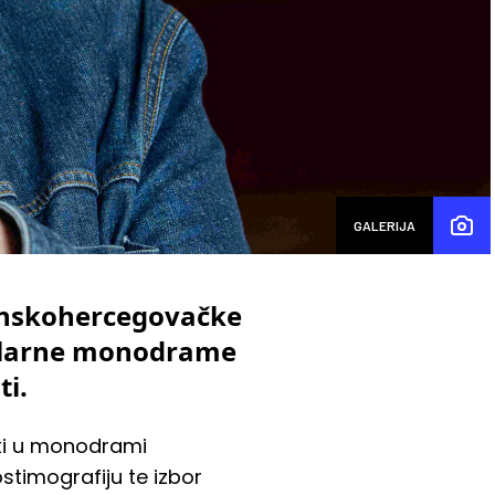
GALERIJA
anskohercegovačke
kularne monodrame
ti.
vati u monodrami
ostimografiju te izbor