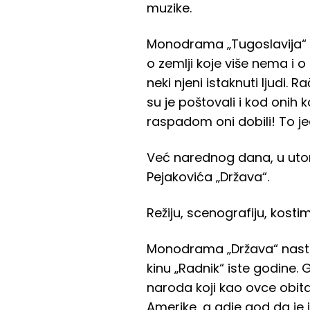
muzike.
Monodrama „Tugoslavija“ na
o zemlji koje više nema i o
neki njeni istaknuti ljudi
su je poštovali i kod onih ko
raspadom oni dobili! To j
Već narednog dana, u utor
Pejakovića „Država“.
Režiju, scenografiju, kosti
Monodrama „Država“ nasta
kinu „Radnik“ iste godine. 
naroda koji kao ovce obita
Amerike, a gdje god da je i