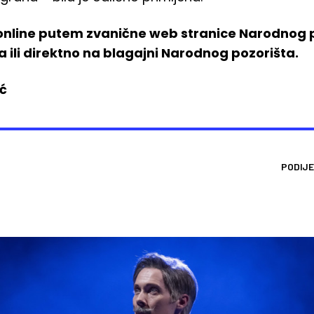
 online putem zvanične web stranice Narodnog p
ili direktno na blagajni Narodnog pozorišta.
ić
PODIJE