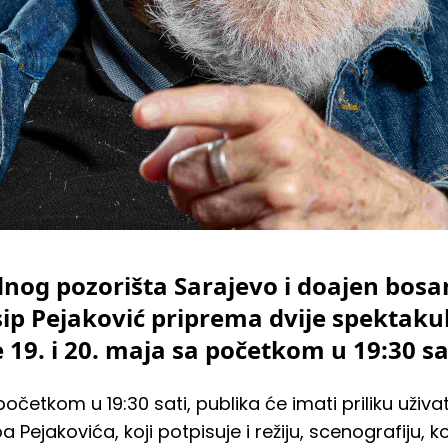
og pozorišta Sarajevo i doajen bos
osip Pejaković priprema dvije spekta
e 19. i 20. maja sa početkom u 19:30 sa
početkom u 19:30 sati, publika će imati priliku uži
 Pejakovića, koji potpisuje i režiju, scenografiju, k