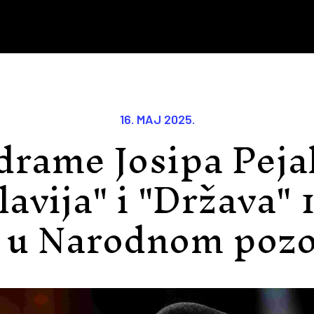
16. MAJ 2025.
rame Josipa Peja
avija" i "Država" 1
 u Narodnom pozo