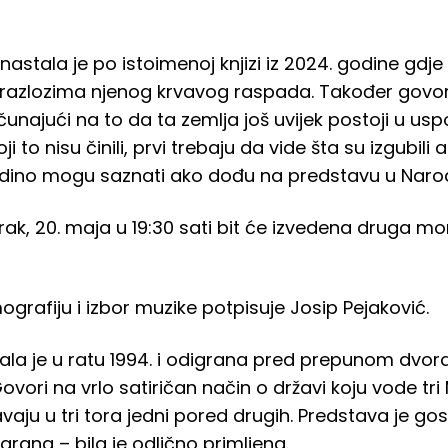
stala je po istoimenoj knjizi iz 2024. godine gdje
 razlozima njenog krvavog raspada. Također govori š
. Računajući na to da ta zemlja još uvijek postoji u
ji to nisu činili, prvi trebaju da vide šta su izgubili
edino mogu saznati ako dođu na predstavu u Narod
ak, 20. maja u 19:30 sati bit će izvedena druga 
mografiju i izbor muzike potpisuje Josip Pejaković.
la je u ratu 1994. i odigrana pred prepunom dv
Govori na vrlo satiričan način o državi koju vode tri 
vaju u tri tora jedni pored drugih. Predstava je go
grana – bila je odlično primljena.