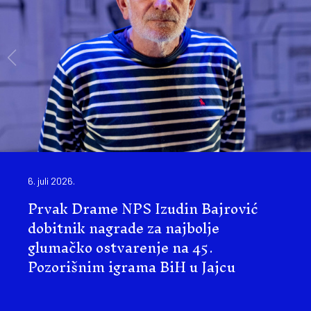
6. juli 2026.
Prvak Drame NPS Izudin Bajrović
dobitnik nagrade za najbolje
glumačko ostvarenje na 45.
Pozorišnim igrama BiH u Jajcu