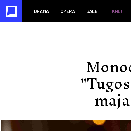
DRAMA
OPERA
BALET
KNU!
Monod
"Tugosl
maja