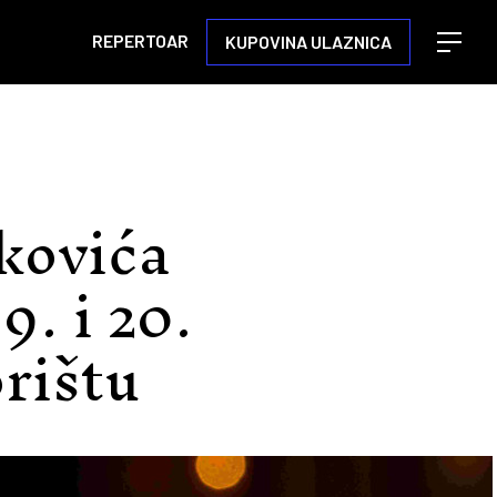
REPERTOAR
KUPOVINA ULAZNICA
Open m
kovića
9. i 20.
rištu