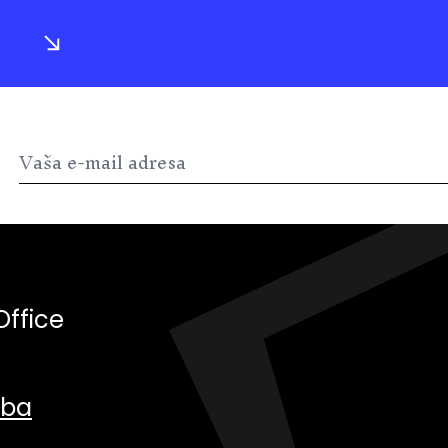
Office
.ba