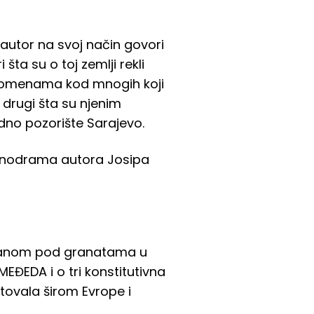
 autor na svoj način govori
ta su o toj zemlji rekli
 uspomenama kod mnogih koji
 a drugi šta su njenim
no pozorište Sarajevo.
monodrama autora Josipa
oranom pod granatama u
MEĐEDA i o tri konstitutivna
stovala širom Evrope i