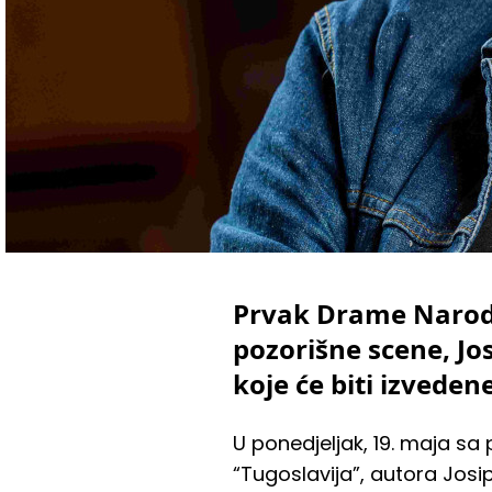
Prvak Drame Narodn
pozorišne scene, J
koje će biti izveden
U ponedjeljak, 19. maja sa 
“Tugoslavija”, autora Josipa