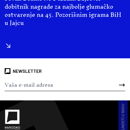
dobitnik nagrade za najbolje glumačko
ostvarenje na 45. Pozorišnim igrama BiH
u Jajcu
NEWSLETTER