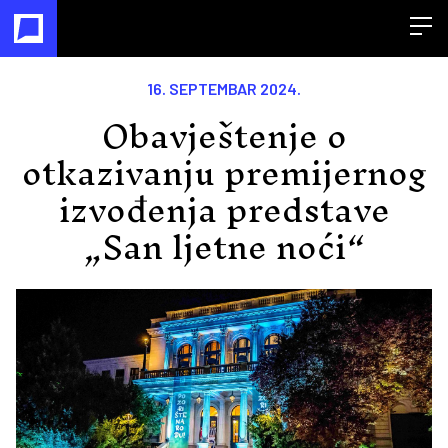
Open
16. SEPTEMBAR 2024.
Obavještenje o
otkazivanju premijernog
izvođenja predstave
„San ljetne noći“