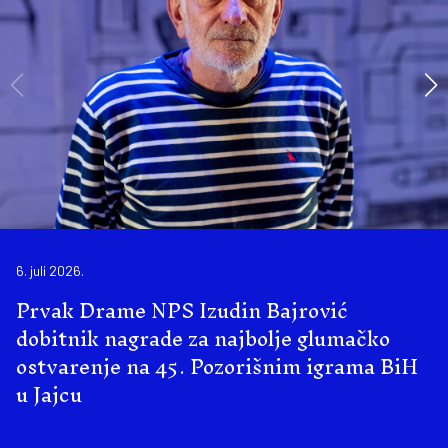
6. juli 2026.
Prvak Drame NPS Izudin Bajrović
dobitnik nagrade za najbolje glumačko
ostvarenje na 45. Pozorišnim igrama BiH
u Jajcu