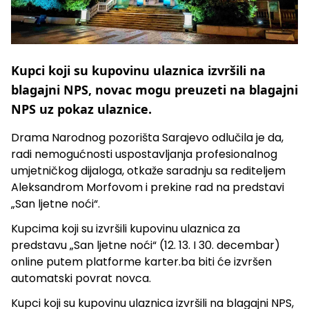
Kupci koji su kupovinu ulaznica izvršili na
blagajni NPS, novac mogu preuzeti na blagajni
NPS uz pokaz ulaznice.
Drama Narodnog pozorišta Sarajevo odlučila je da,
radi nemogućnosti uspostavljanja profesionalnog
umjetničkog dijaloga, otkaže saradnju sa rediteljem
Aleksandrom Morfovom i prekine rad na predstavi
„San ljetne noći“.
Kupcima koji su izvršili kupovinu ulaznica za
predstavu „San ljetne noći“ (12. 13. I 30. decembar)
online putem platforme karter.ba biti će izvršen
automatski povrat novca.
Kupci koji su kupovinu ulaznica izvršili na blagajni NPS,