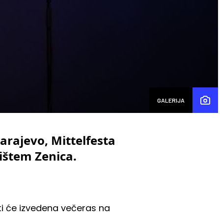
GALERIJA
arajevo, Mittelfesta
ištem Zenica.
iti će izvedena večeras na