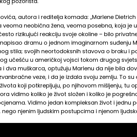
og pozorišta.
ića, autora i reditelja komada: „Marlene Dietrich j
dna veoma neobična žena, veoma posebna, koja je u 
sto rizikujući reakciju svoje okoline – bilo privatne,
 napisao dramu o jednom imaginarnom suđenju Marl
g stila; svojih neortodoksnih stavova o braku i po
vog učešću u američkoj vojsci tokom drugog svjetsk
 i dva muškarca, optužuju Marlenu da nije bila dovo
vanbračne veze, i da je izdala svoju zemlju. To su 
ivota koji potkrepljuju, po njihovom mišljenju, tu o
ra vidimo koliko je život složen i koliko je pogrešno
ocjenama. Vidimo jedan kompleksan život i jednu p
a, nego njenim ljudskim postupcima i njenom ljud