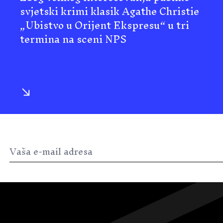
svjetski krimi klasik Agathe Christie
„Ubistvo u Orijent Ekspresu“ u tri
termina na sceni NPS