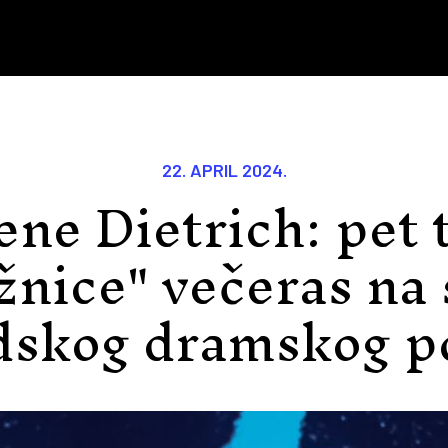
22. APRIL 2024.
ene Dietrich: pet 
žnice" večeras na 
dskog dramskog po