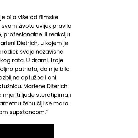
e bila više od filmske
svom životu uvijek pravila
 profesionalne ili reakciju
eni Dietrich, u kojem je
rodici; svoje nezavisne
og rata. U drami, troje
ljno patriota, da nije bila
ozbiljne optužbe i oni
ptužnicu. Marlene Diterich
 mjeriti ljude sterotipima i
ametnu ženu čiji se moral
skom supstancom.“