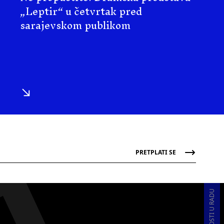
„Leptir“ u četvrtak pred
sarajevskom publikom
PRETPLATI SE