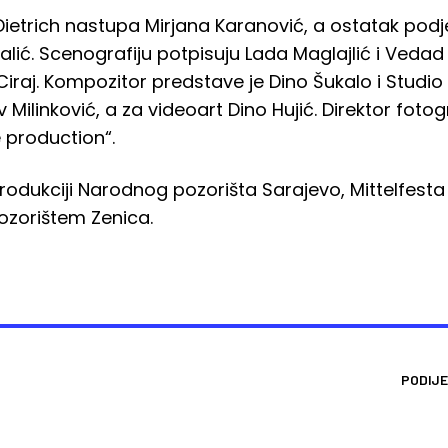
Dietrich nastupa Mirjana Karanović, a ostatak podje
valić. Scenografiju potpisuju Lada Maglajlić i Veda
iraj. Kompozitor predstave je Dino Šukalo i Studio 
 Milinković, a za videoart Dino Hujić. Direktor fotogra
 production“.
odukciji Narodnog pozorišta Sarajevo, Mittelfesta Ci
zorištem Zenica.
PODIJE