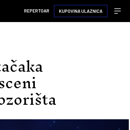
REPERTOAR
KUPOVINA ULAZNICA
Open m
tačaka
sceni
zorišta