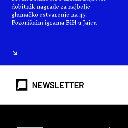
dobitnik nagrade za najbolje
glumačko ostvarenje na 45.
Pozorišnim igrama BiH u Jajcu
NEWSLETTER