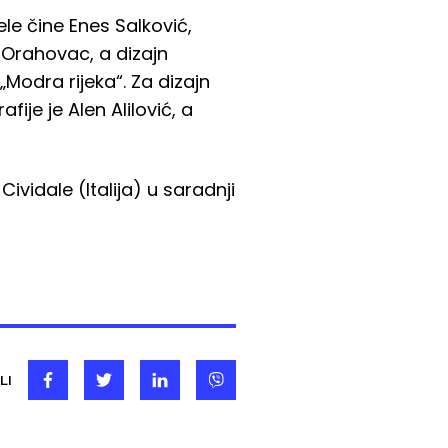
le čine Enes Salković,
d Orahovac, a dizajn
„Modra rijeka“. Za dizajn
fije je Alen Alilović, a
vidale (Italija) u saradnji
LI