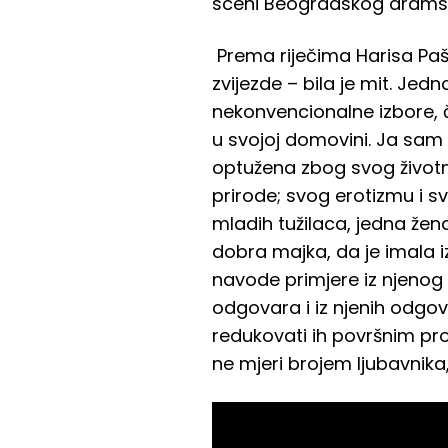
sceni Beogradskog dramsk
Prema riječima Harisa Pašov
zvijezde – bila je mit. Je
nekonvencionalne izbore, če
u svojoj domovini. Ja sam
optužena zbog svog životno
prirode; svog erotizmu i s
mladih tužilaca, jedna žena
dobra majka, da je imala iz
navode primjere iz njenog ž
odgovara i iz njenih odgovo
redukovati ih površnim pr
ne mjeri brojem ljubavnik