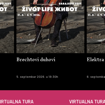
Brechtovi duhovi
Elektra
5. septembar 2026. u 19:30h
6. septemba
UALNA TURA
VIRTUALNA TURA