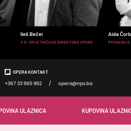
Ileš Bečei
Aida Čorb
V.D. UMJETNIČKOG DIREKTORA OPERE
PRVAKINJE 
OPERA KONTAKT
+387 33 665 962
/
opera@nps.ba
NA ULAZNICA
KUPOVINA ULAZNICA