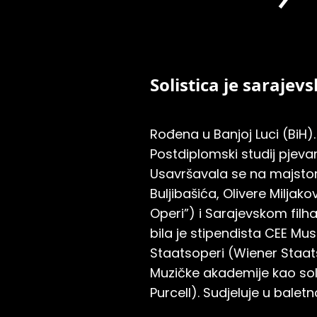
Solistica je sarajev
Rođena u Banjoj Luci (BiH)
Postdiplomski studij pjeva
Usavršavala se na majstor
Buljibašića, Olivere Milja
Operi”) i Sarajevskom filh
bila je stipendista CEE Musi
Staatsoperi (Wiener Staat
Muzičke akademije kao solis
Purcell). Sudjeluje u balet