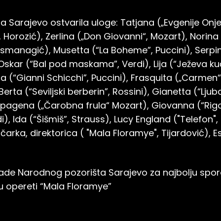
 Sarajevo ostvarila uloge: Tatjana („Evgenije Onjeg
orozić), Zerlina („Don Giovanni“, Mozart), Norina
Osmanagić), Musetta (“La Boheme”, Puccini), Serpi
Oskar (“Bal pod maskama”, Verdi), Lija (“Ježeva kuć
a (“Gianni Schicchi”, Puccini), Frasquita („Carmen“
erta (“Seviljski berberin”, Rossini), Gianetta (“Ljuba
Papagena („Čarobna frula“ Mozart), Giovanna (“Rigol
i), Ida (“Šišmiš”, Strauss), Lucy England ("Telefon",
čarka, direktorica ( "Mala Floramye", Tijardović),
rade Narodnog pozorišta Sarajevo za najbolju spo
u opereti “Mala Floramye”