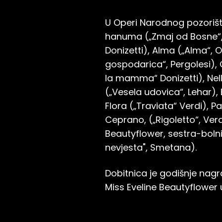
U Operi Narodnog pozorišta
hanuma („Zmaj od Bosne“, H
Donizetti), Alma („Alma“, 
gospodarica“, Pergolesi), 
la mamma“ Donizetti), Nell
(„Vesela udovica“, Lehar), B
Flora („Traviata“ Verdi), 
Ceprano, („Rigoletto“, Verd
Beautyflower, sestra-bolni
nevjesta", Smetana).
Dobitnica je godišnje nag
Miss Eveline Beautyflower 