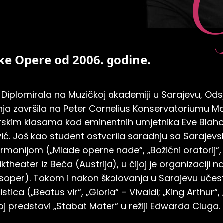
O
ske Opere od 2006. godine.
. Diplomirala na Muzičkoj akademiji u Sarajevu, Odsj
nja završila na Peter Cornelius Konservatoriumu M
skim klasama kod eminentnih umjetnika Eve Blahow
ković. Još kao student ostvarila saradnju sa Saraje
armonijom („Mlade operne nade“, „Božićni oratorij“,
ktheater iz Beča (Austrija), u čijoj je organizaciji 
soper). Tokom i nakon školovanja u Sarajevu učest
tica („Beatus vir“, „Gloria“ – Vivaldi; „King Arthur“
noj predstavi „Stabat Mater“ u režiji Edwarda Cluga.