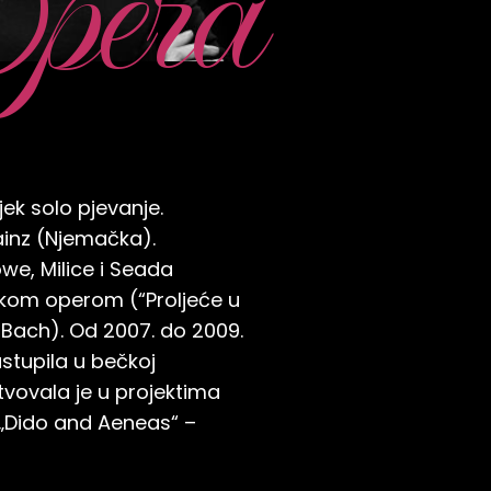
pera
ek solo pjevanje.
ainz (Njemačka).
e, Milice i Seada
vskom operom (“Proljeće u
 Bach). Od 2007. do 2009.
nastupila u bečkoj
vovala je u projektima
, „Dido and Aeneas“ –