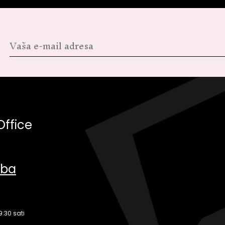
Office
.ba
9:30 sati