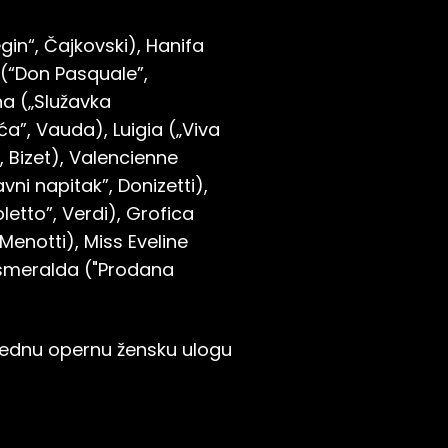
in“, Čajkovski), Hanifa
 (“Don Pasquale”,
na („Služavka
a”, Vauda), Luigia („Viva
, Bizet), Valencienne
vni napitak”, Donizetti),
etto”, Verdi), Grofica
 Menotti), Miss Eveline
 Esmeralda ("Prodana
rednu opernu žensku ulogu