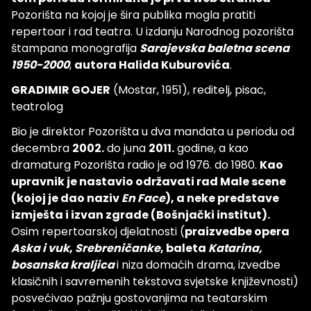
Pozorišta na kojoj je šira publika mogla pratiti
repertoar i rad teatra. U izdanju Narodnog pozorišta
štampana monografija
Sarajevska baletna scena
1950-2000
,
autora Halida Kuburovića
.
GRADIMIR GOJER
(Mostar, 1951), reditelj, pisac,
teatrolog
Bio je direktor Pozorišta u dva mandata u periodu od
decembra
2002.
do juna
2011.
godine, a kao
dramaturg Pozorišta radio je od 1976. do 1980.
Kao
upravnik je nastavio održavati rad Male scene
(kojoj je dao naziv
En Face
), a neke predstave
izmješta i izvan zgrade (Bošnjački institut).
Osim repertoarskoj djelatnosti (
praizvedbe opera
Aska i vuk
,
Srebreničanke
, baleta
Katarina,
bosanska kraljica
i niza domaćih drama, izvedbe
klasičnih i savremenih tekstova svjetske književnosti)
posvećivao pažnju gostovanjima na teatarskim