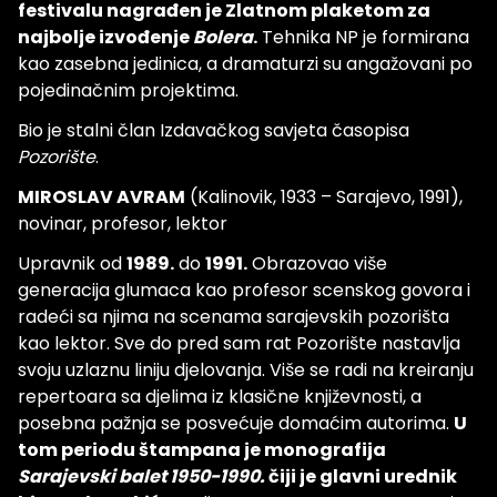
festivalu nagrađen je Zlatnom plaketom za
najbolje izvođenje
Bolera
.
Tehnika NP je formirana
kao zasebna jedinica, a dramaturzi su angažovani po
pojedinačnim projektima.
Bio je stalni član Izdavačkog savjeta časopisa
Pozorište
.
MIROSLAV AVRAM
(Kalinovik, 1933 – Sarajevo, 1991),
novinar, profesor, lektor
Upravnik od
1989.
do
1991.
Obrazovao više
generacija glumaca kao profesor scenskog govora i
radeći sa njima na scenama sarajevskih pozorišta
kao lektor. Sve do pred sam rat Pozorište nastavlja
svoju uzlaznu liniju djelovanja. Više se radi na kreiranju
repertoara sa djelima iz klasične književnosti, a
posebna pažnja se posvećuje domaćim autorima.
U
tom periodu štampana je monografija
Sarajevski balet 1950-1990.
čiji je glavni urednik