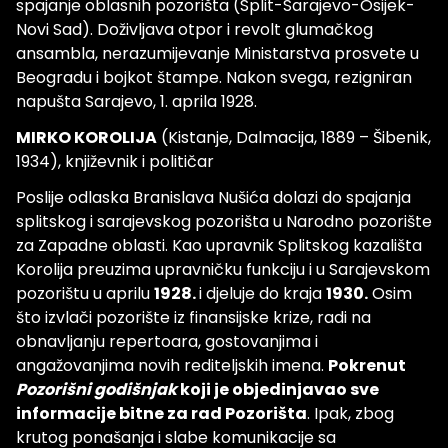
spajanje oblasnih pozorišta (Split-Sarajevo-Osijek-
Novi Sad). Doživljava otpor i revolt glumačkog
ansambla, nerazumijevanje Ministarstva prosvete u
Beogradu i bojkot štampe. Nakon svega, rezigniran
napušta Sarajevo, 1. aprila 1928.
MIRKO KOROLIJA
(Kistanje, Dalmacija, 1889 – Šibenik,
1934), književnik i političar
Poslije odlaska Branislava Nušića dolazi do spajanja
splitskog i sarajevskog pozorišta u Narodno pozorište
za Zapadne oblasti. Kao upravnik Splitskog kazališta
Korolija preuzima upravničku funkciju i u Sarajevskom
pozorištu u aprilu
1928.
i djeluje do kraja
1930.
Osim
što izvlači pozorište iz finansijske krize, radi na
obnavljanju repertoara, gostovanjima i
angažovanjima novih rediteljskih imena.
Pokrenut
Pozorišni godišnjak
koji je objedinjavao sve
informacije bitne za rad Pozorišta
. Ipak, zbog
krutog ponašanja i slabe komunikacije sa