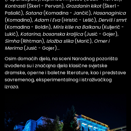
Kontrasti
(Škerl - Pervan),
Grozdanin kikot
(Škerl -
Pašalić),
Satana
(Komadina - Jančić),
Hasanaginica
(Komadina),
Adam i Eva
(Hristić - Lešić),
Derviš i smrt
(Komadina - Boldin),
Miris kiše na Balkanu
(Kuljerič -
Lukić),
Katarina,
bosanska kraljica
(Jusić - Gojer),
Simha
(Rihtman),
Izložba slika
(Marić),
Omer i
Merima
(Jusić - Gojer)...
Osim domaćih djela, na sceni Narodnog pozorišta
izvođena su i značajna djela klasične svjetske
dramske, operne i baletne literature, kao i predstave
savremenog, eksperimentalnog i istraživačkog
izraza.