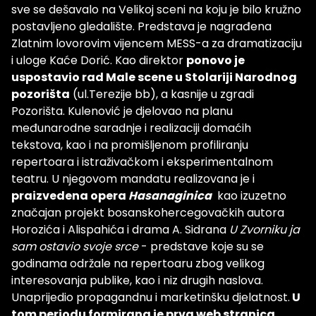
sve se dešavalo na Velikoj sceni na koju je bilo kružno
postavljeno gledalište. Predstava je nagrađena
Zlatnim lovorovim vijencem MESS-a za dramatizaciju
i uloge Kaće Dorić. Kao direktor
ponovo je
uspostavio rad Male scene u Stolariji Narodnog
pozorišta
(ul.Terezije bb), a kasnije u zgradi
Pozorišta. Kulenović je djelovao na planu
međunarodne saradnje i realizaciji domaćih
tekstova, kao i na promišljenom profiliranju
repertoara i istraživačkom i eksperimentalnom
teatru. U njegovom mandatu realizovana je i
praizvedena opera
Hasanaginica
kao izuzetno
značajan projekt bosanskohercegovačkih autora
Horozića i Alispahića i drama A. Sidrana
U Zvorniku ja
sam ostavio
svoje srce
- predstave koje su se
godinama održale na repertoaru zbog velikog
interesovanja publike, kao i niz drugih naslova.
Unaprijedio propagandnu i marketinšku djelatnost.
U
tom periodu formirana je prva web stranica