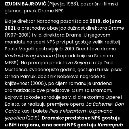
IZUDIN BAJROVIĆ
(Pljevlja, 1963), pozorišni i filmski
glumac, prvak Drame NPS
Bio je direktor Narodnog pozorišta od
2018. do juna
2021
, a prethodno obavljao dužnost direktora Drame
(1997-2001) i v. d. direktora Drame. U njegovom
mandatu na sceni NPS prvi put gostuje veliki reditelj
Paolo Magelli postavljajući 2019. Brechtovu dramu
Kavkaski krug kredom
(koprodukcija sa Scenom
MESS). Na premijeri predstave
Snijeg
u režiji Dine
Mustafića, izvedenoj iste godine, gostuje i turski pisac
Orhan Pamuk, dobitnik Nobelove nagrade za
književnost (2006), po čijem romanu je urađena
dramatizacija ove predstave. Osim sa Dramom,
Bajrović takođe sarađuje sa v. d. direktorima Opere i
Baleta, te realizuju premijere opera
La Boheme
i
Don
Carlos,
kao i balete
Ples s Mozartom
i
Uspavana
ljepotica
(2019).
Dramske predstave NPS gostuju
u BiH i regionu, a na sceni NPS gostuju
Kerempuh