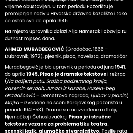
vrijeme obustavljen. U tom periodu Pozorištu je
promijenjen naziv u Hrvatsko državno kazalište i tako
će ostati sve do aprila 1945.
Na mjesto upravnika dolazi Alija Nametak i obavlja tu
dužnost mjesec dana.
AHMED MURADBEGOVIĆ
(Gradačac, 1868 –
Dubrovnik, 1972), pjesnik, pisac, novelista, dramatičar
Muradbegović je bio upravnik u periodu od juna
1941.
do aprila
1945. Pisao je dramske tekstove
i režirao
(
Na božjem putu
,
Srdžba podzemnog kralja
,
Rasemin sevdah
,
Junaci iz kasabe
,
Husein-beg
Gradaščević
– Demetrova nagrada,
Ljubav u planini
,
Majka
– izvedene na sceni Sarajevskog pozorišta u
periodu 1941-53). Drame su mu izvođene i u Italiji,
Njemačkoj i Čehoslovačkoj.
Pisao je i stručne
tekstove vezane za problematiku teatra,
scenski jezik, glumačko stvaralaštvo.
Poslije rata