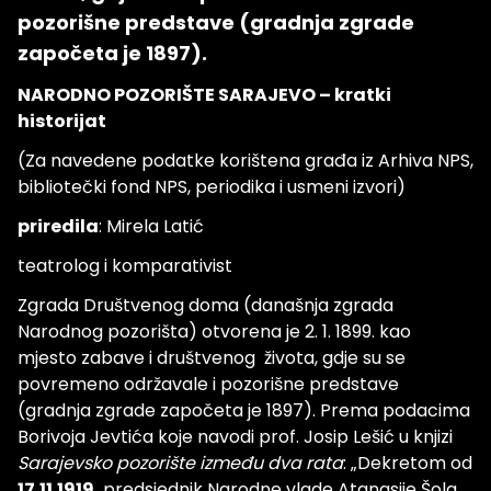
pozorišne predstave (gradnja zgrade
započeta je 1897).
NARODNO POZORIŠTE SARAJEVO – kratki
historijat
(Za navedene podatke korištena građa iz Arhiva NPS,
bibliotečki fond NPS, periodika i usmeni izvori)
priredila
: Mirela Latić
teatrolog i komparativist
Zgrada Društvenog doma (današnja zgrada
Narodnog pozorišta) otvorena je 2. 1. 1899. kao
mjesto zabave i društvenog života, gdje su se
povremeno održavale i pozorišne predstave
(gradnja zgrade započeta je 1897). Prema podacima
Borivoja Jevtića koje navodi prof. Josip Lešić u knjizi
Sarajevsko pozorište između dva rata
: „Dekretom od
17.11.1919.
predsjednik Narodne vlade Atanasije Šola