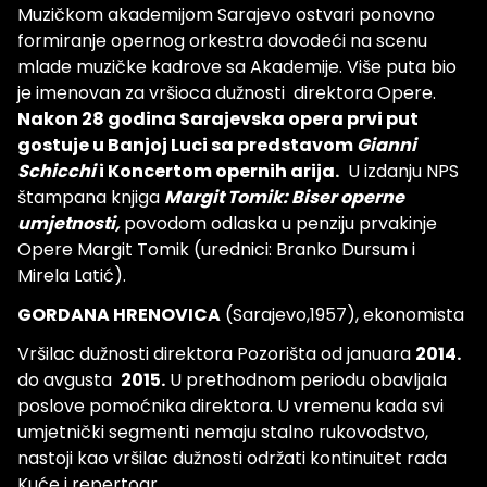
Muzičkom akademijom Sarajevo ostvari ponovno
formiranje opernog orkestra dovodeći na scenu
mlade muzičke kadrove sa Akademije. Više puta bio
je imenovan za vršioca dužnosti direktora Opere.
Nakon 28 godina Sarajevska opera prvi put
gostuje u Banjoj Luci sa predstavom
Gianni
Schicchi
i Koncertom opernih arija.
U izdanju NPS
štampana knjiga
Margit Tomik: Biser operne
umjetnosti,
povodom odlaska u penziju prvakinje
Opere Margit Tomik (urednici: Branko Dursum i
Mirela Latić).
GORDANA HRENOVICA
(Sarajevo,1957), ekonomista
Vršilac dužnosti direktora Pozorišta od januara
2014.
do avgusta
2015.
U prethodnom periodu obavljala
poslove pomoćnika direktora. U vremenu kada svi
umjetnički segmenti nemaju stalno rukovodstvo,
nastoji kao vršilac dužnosti održati kontinuitet rada
Kuće i repertoar.