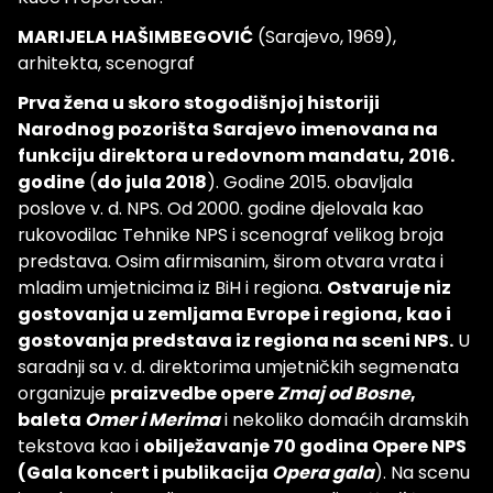
MARIJELA HAŠIMBEGOVIĆ
(Sarajevo, 1969),
arhitekta, scenograf
Prva žena u skoro stogodišnjoj historiji
Narodnog pozorišta Sarajevo imenovana na
funkciju direktora u redovnom mandatu, 2016.
godine
(
do jula 2018
). Godine 2015. obavljala
poslove v. d. NPS. Od 2000. godine djelovala kao
rukovodilac Tehnike NPS i scenograf velikog broja
predstava. Osim afirmisanim, širom otvara vrata i
mladim umjetnicima iz BiH i regiona.
Ostvaruje niz
gostovanja u zemljama Evrope i regiona, kao i
gostovanja predstava iz regiona na sceni NPS.
U
saradnji sa v. d. direktorima umjetničkih segmenata
organizuje
praizvedbe opere
Zmaj od Bosne
,
baleta
Omer i Merima
i nekoliko domaćih dramskih
tekstova kao i
obilježavanje 70 godina Opere NPS
(Gala koncert i publikacija
Opera gala
). Na scenu