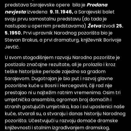
predstava Sarajevske opere bila je
Prodana
nevjesta
izvedena
9. 11. 1946,
a Sarajevski balet
svoju prvu samostalnu predstavu (do tada je
nastupao u opernim predstavama)
Žetva
izvodi
25.
5. 1950.
Prvi upravnik Narodnog pozorišta bio je
Stevan Brakus, a prvi dramaturg, književnik Borivoje
Jevtić.
U svom stogodišnjem razvoju Narodno pozorište je
postizalo značajne rezultate, ali je prolazilo i kroz
teške historijske periode zajedno sa gradom
Sarajevom. Dugotrajan je bio put i razvoj glavne
pozorišne kuće u Bosni i Hercegovini, čiji rad nije
prestajao ni u najtežim ratnim vremenima. Osim tri
umjetnička ansambla, ogroman broj domaćih i
stranih gostujućih umjetnika, kao i svi uposlenici naše
kuće, stvarali su, a stvaraju i danas historiju Narodnog
pozorišta. Učestvujući u razvoju domaće dramske
književnosti i stalnim izgrađivanjem dramskog,