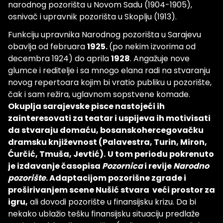
narodnog pozorišta u Novom Sadu (1904-1905),
osnivač i upravnik pozorišta u Skoplju (1913).
Funkciju upravnika Narodnog pozorišta u Sarajevu
obavlja od februara
1925.
(po nekim izvorima od
decembra 1924) do aprila
1928
. Angažuje nove
glumce i reditelje i sa mnogo elana radi na stvaranju
novog repertoara kojim bi vratio publiku u pozorište,
čak i sam režira, uglavnom sopstvene komade.
Okuplja sarajevske pisce nastojeći ih
zainteresovati za teatar i uspijeva ih motivisati
da stvaraju domaću, bosanskohercegovačku
dramsku književnost (Palavestra, Turin, Miron,
Ćurčić, Tmuša, Jevtić).
U tom periodu pokrenuto
je izdavanje časopisa
Pozornica
i revije
Narodno
pozorište
. Adaptacijom pozorišne zgrade i
proširivanjem scene Nušić stvara veći prostor za
igru,
ali dovodi pozorište u finansijsku krizu. Da bi
nekako ublažio tešku finansijsku situaciju predlaže