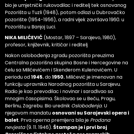
bio je umjetnički rukovodilac i reditelj tek osnovanog
Pozorišta u Tuzli (1948), potom odlazi u Dubrovačko
pozorište (1954-1956), a radni vijek završava 1960. u
Pozorištu u Banjoj Luci.
NIKA MILIĆEVIĆ
(Mostar, 1897 – Sarajevo, 1980),
profesor, književnik, kritičar i reditelj
Nakon oslobođenja zgradu pozorišta preuzima
Centralna pozorišna skupina Bosne i Hercegovine na
čelu sa Milićevićem i Skenderom Kulenovićem. U
periodu od
1945.
do
1950.
Milićević je imenovan na
funkciju upravnika Narodnog pozorišta u Sarajevu.
Radio je kao prevodilac i novinar i sarađivao sa
mnogim časopisima. Školovao se u Beču, Pragu,
Berlinu, Zagrebu. Bio urednik
Oslobođenja
. U
njegovom mandatu
osnovani su Sarajevski opera i
balet
. Prva operna premijera bila je
Prodana
nevjesta
(9. 11. 1946).
Štampan je i prvi broj