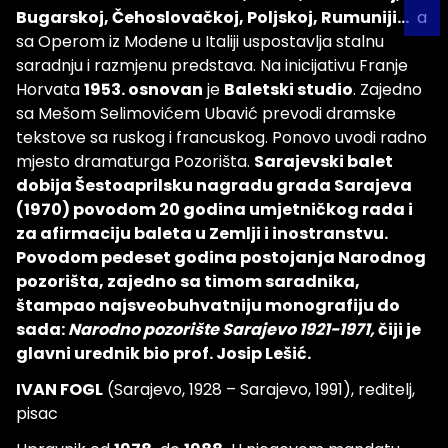
Bugarskoj, Čehoslovačkoj, Poljskoj, Rumuniji...
a
sa Operom iz Modene u Italiji uspostavlja stalnu
saradnju i razmjenu predstava. Na inicijativu Franje
Horvata
1953. osnovan
je
Baletski studio
. Zajedno
sa Mešom Selimovićem Ubavić prevodi dramske
tekstove sa ruskog i francuskog. Ponovo uvodi radno
mjesto dramaturga Pozorišta.
Sarajevski balet
dobija Šestoaprilsku nagradu grada Sarajeva
(1970) povodom 20 godina umjetničkog rada i
za afirmaciju baleta u Zemlji i inostranstvu.
Povodom pedeset godina postojanja Narodnog
pozorišta, zajedno sa timom saradnika,
štampao najsveobuhvatniju monografiju do
sada:
Narodno pozorište Sarajevo 1921-1971,
čiji je
glavni urednik bio prof. Josip Lešić.
IVAN FOGL
(Sarajevo, 1928 – Sarajevo, 1991), reditelj,
pisac