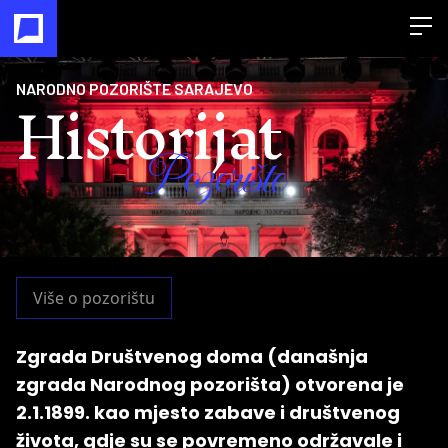
Open
Historijat
NARODNO POZORIŠTE SARAJEVO
Pozorište
Više o pozorištu
Zgrada Društvenog doma (današnja
zgrada Narodnog pozorišta) otvorena je
2.1.1899. kao mjesto zabave i društvenog
života, gdje su se povremeno održavale i