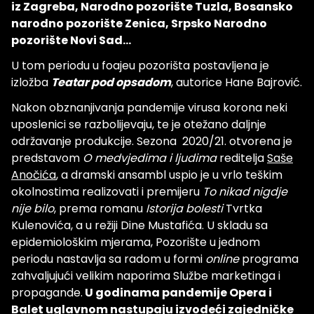
iz Zagreba, Narodno pozorište Tuzla, Bosansko
narodno pozorište Zenica, Srpsko Narodno
pozorište Novi Sad...
U tom periodu u foajeu pozorišta postavljena je
izložba
Teatar pod opsadom
, autorice Hane Bajrović.
Nakon obznanjivanja pandemije virusa korona neki
uposlenici se razbolijevaju, te je otežano daljnje
održavanje produkcije. Sezona 2020/21. otvorena je
predstavom
O medvjedima i ljudima
reditelja
Saše
Anočića
, a dramski ansambl uspio je u vrlo teškim
okolnostima realizovati i premijeru
To nikad nigdje
nije bilo
, prema romanu
Istorija bolesti
Tvrtka
Kulenovića, a u režiji Dine Mustafića. U skladu sa
epidemiološkim mjerama, Pozorište u jednom
periodu nastavlja sa radom u formi
online
programa
zahvaljujući velikim naporima Službe marketinga i
propagande.
U godinama pandemije Opera i
Balet uglavnom nastupaju izvodeći zajedničke