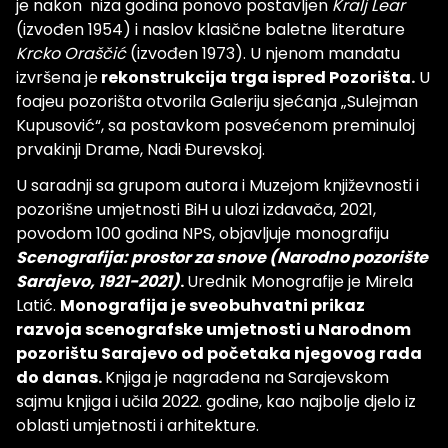
je nakon niza godina ponovo postavljen
Kralj Lear
(izvođen 1954) i naslov klasične baletne literature
Krcko Oraščić
(izvođen 1973). U njenom mandatu
izvršena je
rekonstrukcija trga ispred Pozorišta.
U
foajeu pozorišta otvorila Galeriju sjećanja „Sulejman
Kupusović“, sa postavkom posvećenom preminuloj
prvakinji Drame, Nadi Đurevskoj.
U saradnji sa grupom autora i Muzejom književnosti i
pozorišne umjetnosti BiH u ulozi izdavača, 2021,
povodom 100 godina NPS, objavljuje monografiju
Scenografija: prostor za snove (Narodno pozorište
Sarajevo, 1921-2021)
.
Urednik Monografije je Mirela
Latić.
Monografija je sveobuhvatni prikaz
razvoja scenografske umjetnosti u Narodnom
pozorištu Sarajevo od početaka njegovog rada
do danas.
Knjiga je nagrađena na Sarajevskom
sajmu knjiga i učila 2022. godine, kao najbolje djelo iz
oblasti umjetnosti i arhitekture.