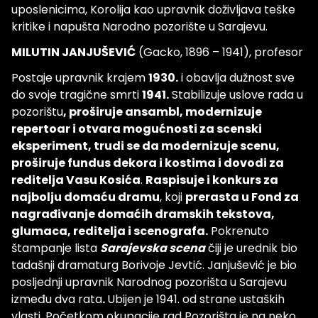
uposlenicima, Korolija kao upravnik doživljava teške
kritike i napušta Narodno pozorište u Sarajevu.
MILUTIN JANJUŠEVIĆ
(Gacko, 1896 – 1941), profesor
Postaje upravnik krajem
1930.
i obavlja dužnost sve
do svoje tragične smrti
1941.
Stabilizuje uslove rada u
pozorištu
, proširuje ansambl, modernizuje
repertoar i otvara mogućnosti za scenski
eksperiment, trudi se da modernizuje scenu,
proširuje fundus dekora i kostima i dovodi za
reditelja Vasu Kosića
.
Raspisuje i konkurs za
najbolju domaću dramu
, koji
prerasta u Fond za
nagrađivanje domaćih dramskih tekstova,
glumaca, reditelja i scenografa.
Pokrenuto
štampanje lista
Sarajevska scena
čiji je urednik bio
tadašnji dramaturg Borivoje Jevtić. Janjušević je bio
posljednji upravnik Narodnog pozorišta u Sarajevu
između dva rata
.
Ubijen je 1941. od strane ustaških
vlasti. Početkom okupacije rad Pozorišta je na neko