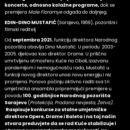
koncerte, odnosno kolažne programe,
dok se
premijera
Male Floramye
odgađa do daljnjeg.
EDIN-DINO MUSTAFIĆ
(Sarajevo, 1969), pozorišni i
filmski reditelj
Od
septembra 2021.
funkciju direktora Narodnog
pozorišta obavlja Dino Mustafić. U periodu 2003-
2005. djelovao kao direktor Drame. U prilično
umrtvljenu atmosferu Kuće na Obali, izazvanu
pandemijom i nemogućnošću rada, Mustafić u
funkciji novog direktora unosi novu energiju i niz
promjena. Ponovo počinju aktivno raditi sva tri
umjetnička ansambla pripremajući premijere u
povodu
100. godišnjice Narodnog pozorišta
Sarajevo
(
Protekcija,
Prodana nevjesta,
Žetva).
Raspisuje konkurse za stalne umjetničke
direktore Opere, Drame i Baleta i na taj način
stvara preduvjete da se rad Kuće stabilizuje i