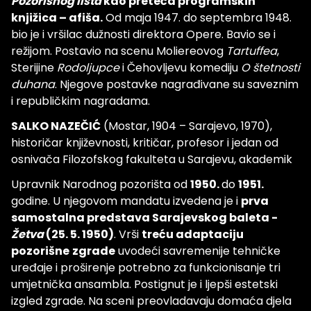
Pozorišnog lista
kao preteča programskih
knjižica – afiša.
Od maja 1947. do septembra 1948.
bio je i vršilac dužnosti direktora Opere. Bavio se i
režijom. Postavio na scenu Moliereovog
Tartuffea
,
Sterijine
Rodoljupce
i Čehovljevu komediju
O štetnosti
duhana
. Njegove postavke nagrađivane su saveznim
i republičkim nagradama.
SALKO NAZEČIĆ
(Mostar, 1904 – Sarajevo, 1970),
historičar književnosti, kritičar, profesor i jedan od
osnivača Filozofskog fakulteta u Sarajevu, akademik
Upravnik Narodnog pozorišta od
1950.
do
1951.
godine. U njegovom mandatu izvedena je i
prva
samostalna predstava Sarajevskog baleta -
Žetva
(25. 5. 1950)
. Vrši
treću adaptaciju
pozorišne
zgrade
uvodeći savremenije tehničke
uređaje i proširenje potrebno za funkcionisanje tri
umjetnička ansambla. Postignut je i ljepši estetski
izgled zgrade. Na sceni preovladavaju domaća djela