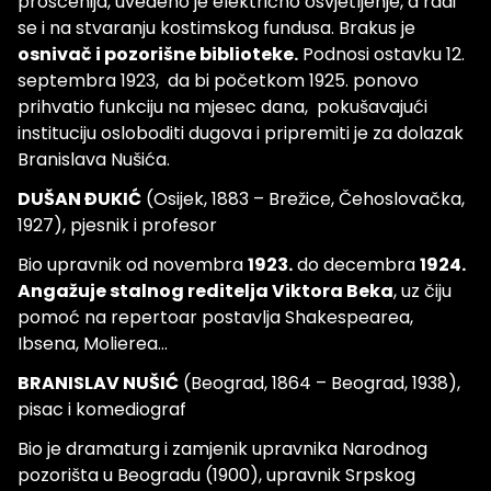
proscenija, uvedeno je električno osvjetljenje, a radi
se i na stvaranju kostimskog fundusa. Brakus je
osnivač i pozorišne biblioteke.
Podnosi ostavku 12.
septembra 1923, da bi početkom 1925. ponovo
prihvatio funkciju na mjesec dana, pokušavajući
instituciju osloboditi dugova i pripremiti je za dolazak
Branislava Nušića.
DUŠAN ĐUKIĆ
(Osijek, 1883 – Brežice, Čehoslovačka,
1927), pjesnik i profesor
Bio upravnik od novembra
1923.
do decembra
1924.
Angažuje stalnog reditelja Viktora Beka
, uz čiju
pomoć na repertoar postavlja Shakespearea,
Ibsena, Molierea...
BRANISLAV NUŠIĆ
(Beograd, 1864 – Beograd, 1938),
pisac i komediograf
Bio je dramaturg i zamjenik upravnika Narodnog
pozorišta u Beogradu (1900), upravnik Srpskog