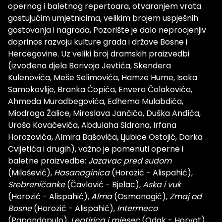
opernog i baletnog repertoara, otvaranjem vrata
gostujućim umjetnicima, velikim brojem uspješnih
gostovanja i nagrada, Pozorište je dalo neprocjenjiv
doprinos razvoju kulture grada i države Bosne i
Hercegovine. Uz veliki broj dramskih praizvedbi
(izvođena djela Borivoja Jevtića, Skendera
Kulenovića, Meše Selimovića, Hamze Hume, Isaka
Samokovlije, Branka Ćopića, Envera Čolakovića,
Ahmeda Muradbegovića, Edhema Mulabdića,
Miodraga Žalice, Miroslava Jančića, Duška Anđića,
Uroša Kovačevića, Abdulaha Sidrana, Irfana
Horozovića, Almira Bašovića, Ljubice Ostojić, Darka
Cvijetića i drugih), važno je pomenuti operne i
baletne praizvedbe:
Jazavac pred sudom
(Milošević),
Hasanaginica
(Horozić - Alispahić),
Srebreničanke
(Čavlović - Bjelac),
Aska i vuk
(Horozić - Alispahić),
Alma
(Osmanagić),
Zmaj od
Bosne
(Horozić - Alispahić),
Intermeco
(Papandopulo),
Leptirica i mjesec
(Odak - Horvat),