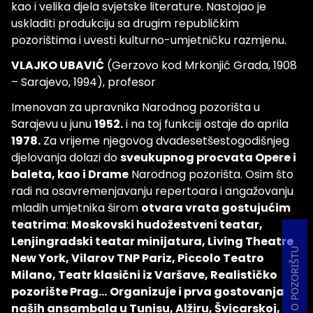
kao i velika djela svjetske literature. Nastojao je
uskladiti produkciju sa drugim republičkim
pozorištima i uvesti kulturno-umjetničku razmjenu.
VLAJKO UBAVIĆ
(Gerzovo kod Mrkonjić Grada, 1908
– Sarajevo, 1994), profesor
Imenovan za upravnika Narodnog pozorišta u
Sarajevu u junu
1952.
i na toj funkciji ostaje do aprila
1978.
Za vrijeme njegovog dvadesetšestogodišnjeg
djelovanja dolazi do
sveukupnog procvata Opere i
baleta, kao i Drame
Narodnog pozorišta. Osim što
radi na osavremenjavanju repertoara i angažovanju
mladih umjetnika širom
otvara vrata gostujućim
teatrima
:
Moskovski hudožestveni teatar,
Lenjingradski teatar minijatura, Living Theatre
O POZORIŠTU
New York, Vilarov TNP Pariz, Piccolo Teatro
Milano, Teatr klasični iz Varšave, Realističko
pozorište Prag...
Organizuje i prva gostovanja
naših ansambala u Tunisu, Alžiru, Švicarskoj,