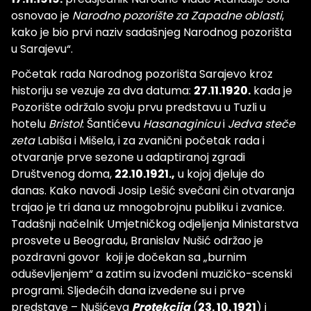
osnovao je
Narodno pozorište za Zapadne oblasti
,
kako je bio prvi naziv sadašnjeg Narodnog pozorišta
u Sarajevu“.
Početak rada Narodnog pozorišta Sarajevo kroz
historiju se vezuje za dva datuma:
27.11.1920.
kada je
Pozorište održalo svoju prvu predstavu u Tuzli u
hotelu
Bristol
: Šantićevu
Hasanaginicu
i
Jedva steče
zeta
Labiša i Mišela, i za zvanični početak rada i
otvaranje prve sezone u adaptiranoj zgradi
Društvenog doma,
22.10.1921.,
u kojoj djeluje do
danas. Kako navodi Josip Lešić svečani čin otvaranja
trajao je tri dana uz mnogobrojnu publiku i zvanice.
Tadašnji načelnik Umjetničkog odjeljenja Ministarstva
prosvete u Beogradu, Branislav Nušić održao je
pozdravni govor koji je dočekan sa „burnim
oduševljenjem“ a zatim su izvođeni muzičko-scenski
programi. Sljedećih dana izvedene su i prve
predstave – Nušićeva
Protekcija
(
23. 10. 1921
) i