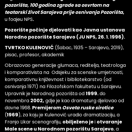
pozorišta, 100 godina zgrade sa osvrtom na
teatarski život Sarajeva prije osnivanja Pozorišta
,
u foajeu NPS
.
Pozorište počinje djelovati kao Javna ustanova
Narodno pozorište Sarajevo (JU NPS, 26. 1. 1996).
TVRTKO KULENOVIĆ
(Šabac, 1935 – Sarajevo, 2019),
pisac, profesor, akademik
Obrazovao generacije glumaca, reditelja, teatrologa
i komparativista na Odsjeku za scenske umjetnosti,
komparativnu književnost i bibliotekarstvo (od
osnivanja 1971) na Filozofskom fakultetu u Sarajevu.
Upravnik je Narodnog pozorišta od
1999.
do
novembra
2002,
gdje je kao dramaturg djelovao od
davne 1968.
Premijerom
Osveta ruske sirotice
(
1969
), za koju je Kulenović uradio dramatizaciju, a
Franjo Likar scenografiju,
obilježeno je
i
otvaranje
Male scene u Narodnom pozorištu Sarajevo
, a