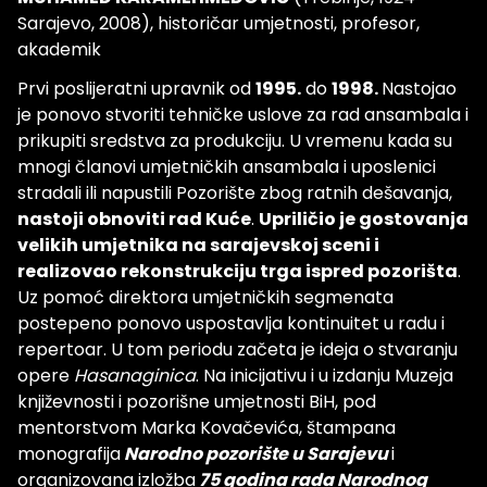
Sarajevo, 2008), historičar umjetnosti, profesor,
akademik
Prvi poslijeratni upravnik od
1995.
do
1998.
Nastojao
je ponovo stvoriti tehničke uslove za rad ansambala i
prikupiti sredstva za produkciju. U vremenu kada su
mnogi članovi umjetničkih ansambala i uposlenici
stradali ili napustili Pozorište zbog ratnih dešavanja,
nastoji obnoviti rad Kuće
.
Upriličio je gostovanja
velikih umjetnika na sarajevskoj sceni i
realizovao rekonstrukciju trga ispred pozorišta
.
Uz pomoć direktora umjetničkih segmenata
postepeno ponovo uspostavlja kontinuitet u radu i
repertoar. U tom periodu začeta je ideja o stvaranju
opere
Hasanaginica
. Na inicijativu i u izdanju Muzeja
književnosti i pozorišne umjetnosti BiH, pod
mentorstvom Marka Kovačevića, štampana
monografija
Narodno pozorište u Sarajevu
i
organizovana izložba
75 godina rada Narodnog