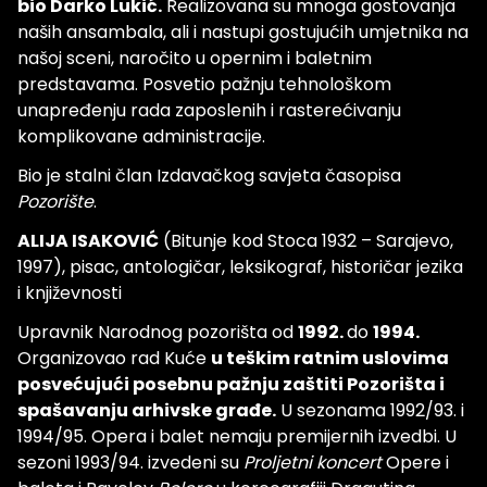
bio Darko Lukić.
Realizovana su mnoga gostovanja
naših ansambala, ali i nastupi gostujućih umjetnika na
našoj sceni, naročito u opernim i baletnim
predstavama. Posvetio pažnju tehnološkom
unapređenju rada zaposlenih i rasterećivanju
komplikovane administracije.
Bio je stalni član Izdavačkog savjeta časopisa
Pozorište
.
ALIJA ISAKOVIĆ
(Bitunje kod Stoca 1932 – Sarajevo,
1997), pisac, antologičar, leksikograf, historičar jezika
i književnosti
Upravnik Narodnog pozorišta od
1992.
do
1994.
Organizovao rad Kuće
u teškim ratnim uslovima
posvećujući posebnu pažnju zaštiti Pozorišta i
spašavanju arhivske građe.
U sezonama 1992/93. i
1994/95. Opera i balet nemaju premijernih izvedbi. U
sezoni 1993/94. izvedeni su
Proljetni koncert
Opere i