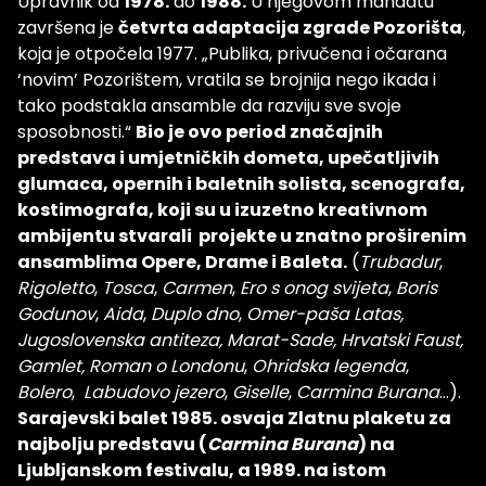
Upravnik od
1978.
do
1988.
U njegovom mandatu
završena je
četvrta adaptacija zgrade Pozorišta
,
koja je otpočela 1977. „Publika, privučena i očarana
‘novim’ Pozorištem, vratila se brojnija nego ikada i
tako podstakla ansamble da razviju sve svoje
sposobnosti.“
Bio je ovo period značajnih
predstava i umjetničkih dometa, upečatljivih
glumaca, opernih i baletnih solista, scenografa,
kostimografa, koji su u izuzetno kreativnom
ambijentu stvarali projekte u znatno proširenim
ansamblima Opere, Drame i Baleta.
(
Trubadur
,
Rigoletto
,
Tosca
,
Carmen
,
Ero s onog svijeta
,
Boris
Godunov
,
Aida
,
Duplo dno
,
Omer-paša Latas,
Jugoslovenska antiteza, Marat-Sade, Hrvatski Faust,
Gamlet, Roman o Londonu
,
Ohridska legenda
,
Bolero
,
Labudovo jezero
,
Giselle
,
Carmina Burana
...).
Sarajevski balet 1985. osvaja Zlatnu plaketu za
najbolju predstavu (
Carmina Burana
) na
Ljubljanskom festivalu, a 1989. na istom