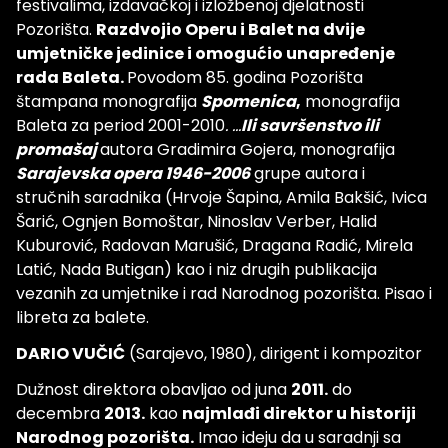
festivalima, izdavačkoj i izložbenoj djelatnosti
Pozorišta.
Razdvojio Operu i Balet na dvije
umjetničke jedinice i omogućio unapređenje
rada Baleta.
Povodom 85. godina Pozorišta
štampana monografija
Spomenica
,
monografija
Baleta za period 2001-2010
. ...
Ili savršenstvo ili
promašaj
autora Gradimira Gojera, monografija
Sarajevska opera 1946-2006
grupe autora i
stručnih saradnika (Hrvoje Šapina, Amila Bakšić, Ivica
Šarić, Ognjen Bomoštar, Ninoslav Verber, Halid
Kuburović, Radovan Marušić, Dragana Radić, Mirela
Latić, Nada Butigan) kao i niz drugih publikacija
vezanih za umjetnike i rad Narodnog pozorišta. Pisao i
libreta za balete.
DARIO VUČIĆ
(Sarajevo, 1980), dirigent i kompozitor
Dužnost direktora obavljao od juna
2011.
do
decembra
2013.
kao
najmlađi direktor u historiji
Narodnog pozorišta.
Imao ideju da u saradnji sa