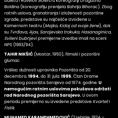
baleta i Ravelov
Bolero
u koreografiji Dragutina
Boldina (koreografiju prenijela Bahrija Bihorac). Zbog
ratnih uslova, granatiranja i izloženosti pozorišne
zgrade, predstave su najčešće izvođene u
Kamernom teatru (
Majka
,
Kidaj od svoje žene
), dok
su
Tvrđava
,
Ajax
,
Sarajevska trokuka
,
Hasanaginica
,
Svileni bubnjevi
premijerne izvedbe imali na sceni
NPS (1993/94).
TAHIR NIKŠIĆ
(Mostar, 1950), filmski i pozorišni
glumac
Vršilac dužnosti upravnika Pozorišta od 20.
decembra.
1994.
do 31. jula.
1995.
Član Drame
Narodnog pozorišta Sarajevo od 1974. godine.
U
nemogućim ratnim uslovima pokušava održati
rad Narodnog pozorišta Sarajevo.
U ovom
periodu premijerno su izvedene predstave
Kvartet
i
Fistik
.
MUHAMED KARAMEHMEDOVIĆ
(Trebinje, 1924 –