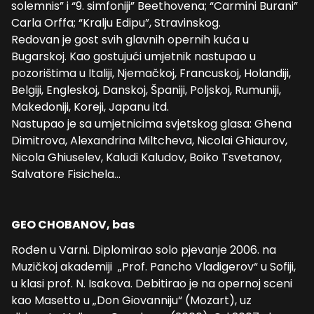
solemnis” i “9. simfoniji” Beethovena; “Carmini Burani”
Carla Orffa; “Kralju Edipu”, Stravinskog.
Redovan je gost svih glavnih opernih kuća u
Bugarskoj. Kao gostujući umjetnik nastupao u
pozorištima u Italiji, Njemačkoj, Francuskoj, Holandiji,
Belgiji, Engleskoj, Danskoj, Španiji, Poljskoj, Rumuniji,
Makedoniji, Koreji, Japanu itd.
Nastupao je sa umjetnicima svjetskog glasa: Ghena
Dimitrova, Alexandrina Miltcheva, Nicolai Ghiaurov,
Nicola Ghiuselev, Kaludi Kaludov, Boiko Tsvetanov,
Salvatore Fisichela…
GEO CHOBANOV, bas
Rođen u Varni. Diplomirao solo pjevanje 2006. na
Muzičkoj akademiji „Prof. Pancho Vladigerov“ u Sofiji,
u klasi prof. N. Isakova. Debitirao je na opernoj sceni
kao Masetto u „Don Giovanniju“ (Mozart), uz