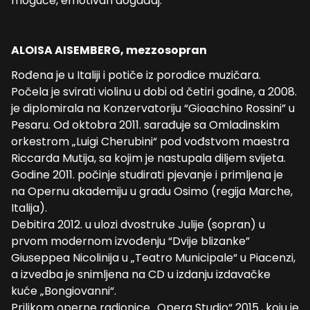
moguće, emotivan događaj.
ALOISA AISEMBERG, mezzosopran
Rođena je u Italiji i potiče iz porodice muzičara.
Počela je svirati violinu u dobi od četiri godine, a 2008.
je diplomirala na Konzervatoriju “Gioachino Rossini” u
Pesaru. Od oktobra 2011. sarađuje sa Omladinskim
orkestrom „Luigi Cherubini“ pod vođstvom maestra
Riccarda Mutija, sa kojim je nastupala diljem svijeta.
Godine 2011. počinje studirati pjevanje i primljena je
na Opernu akademiju u gradu Osimo (regija Marche,
Italija).
Debitira 2012. u ulozi dvostruke Julije (sopran) u
prvom modernom izvođenju “Dvije blizanke”
Giuseppea Nicolinija u „Teatro Municipale“ u Piacenzi,
a izvedba je snimljena na CD u izdanju izdavačke
kuće „Bongiovanni“.
Prilikom operne radionice „Opera Studio“ 2015., koju je