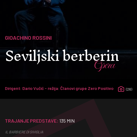
GIOACHINO ROSSINI
Seviljski berberin
Opera
Dirigent: Dario Vučić - režija: Članovi grupe Zero Positivo
(26)
TRAJANJE PREDSTAVE:
135 MIN
IL BARBIERE DI SIVIGLIA