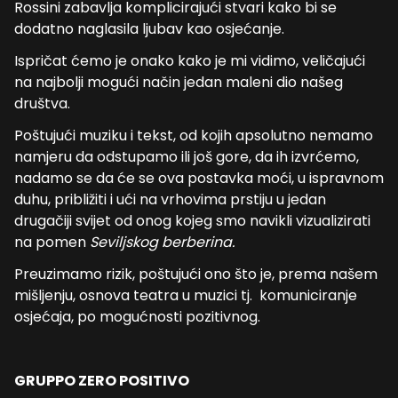
Rossini zabavlja komplicirajući stvari kako bi se
dodatno naglasila ljubav kao osjećanje.
Ispričat ćemo je onako kako je mi vidimo, veličajući
na najbolji mogući način jedan maleni dio našeg
društva.
Poštujući muziku i tekst, od kojih apsolutno nemamo
namjeru da odstupamo ili još gore, da ih izvrćemo,
nadamo se da će se ova postavka moći, u ispravnom
duhu, približiti i ući na vrhovima prstiju u jedan
drugačiji svijet od onog kojeg smo navikli vizualizirati
na pomen
Seviljskog berberina.
Preuzimamo rizik, poštujući ono što je, prema našem
mišljenju, osnova teatra u muzici tj. komuniciranje
osjećaja, po mogućnosti pozitivnog.
GRUPPO ZERO POSITIVO