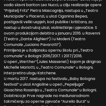
vodio slavni bariton Leo Nucci, u cilju realizacije opere
“Prijatelj Fritz” Pietra Mascagnija, nastupa u „Teatro
Municipale“ u Piacenzi, u ulozi Ciganina Bepea,
postigavši veliki uspjeh, kod publike i kritičara, za
nastup u dvostrukoj ulozi, violinistkinje i pjevačice. S
ovom produkcijom debitira u januaru 2016. u Ravenni
(Teatro „Dante Alighieri“) i u Modeni (Teatro
Comunale „Luciano Pavarotti“).
Primljena je u italijansku opernu školu pri „Teatro
comunale“ u Bologni 2016/2017. i 2017/2018.
U operi „Werther“(Jules Massenet) kojom je dirigirao
Michelle Mariotti, u „Teatro Comunale“ u Bologni,
interpretira ulogu Katchene.
U martu 2017. nastupa na festivalu „Baby Bologna
festival“ u ulozi Angioline u operi „Pepeljuga“
Gioachina Rossinija u „Teatro Comunale“ u Bologni.
Dobitnica je Prve nagrade na međunarodnom
takmičenju za operne pjevače “Aurelio Burzi” u