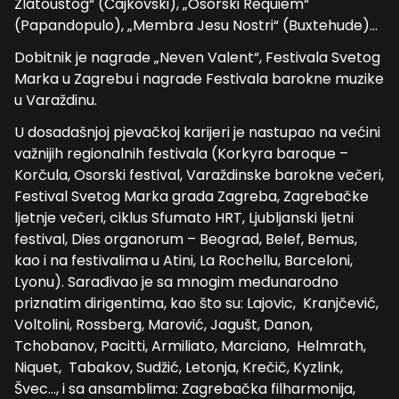
Zlatoustog“ (Čajkovski), „Osorski Requiem“
(Papandopulo), „Membra Jesu Nostri“ (Buxtehude)…
Dobitnik je nagrade „Neven Valent“, Festivala Svetog
Marka u Zagrebu i nagrade Festivala barokne muzike
u Varaždinu.
U dosadašnjoj pjevačkoj karijeri je nastupao na većini
važnijih regionalnih festivala (Korkyra baroque –
Korčula, Osorski festival, Varaždinske barokne večeri,
Festival Svetog Marka grada Zagreba, Zagrebačke
ljetnje večeri, ciklus Sfumato HRT, Ljubljanski ljetni
festival, Dies organorum – Beograd, Belef, Bemus,
kao i na festivalima u Atini, La Rochellu, Barceloni,
Lyonu). Sarađivao je sa mnogim međunarodno
priznatim dirigentima, kao što su: Lajovic, Kranjčević,
Voltolini, Rossberg, Marović, Jagušt, Danon,
Tchobanov, Pacitti, Armiliato, Marciano, Helmrath,
Niquet, Tabakov, Sudžić, Letonja, Krečič, Kyzlink,
Švec…, i sa ansamblima: Zagrebačka filharmonija,