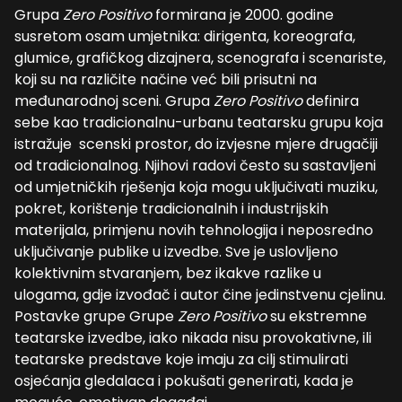
Grupa
Zero Positivo
formirana je 2000. godine
susretom osam umjetnika: dirigenta, koreografa,
glumice, grafičkog dizajnera, scenografa i scenariste,
koji su na različite načine već bili prisutni na
međunarodnoj sceni. Grupa
Zero Positivo
definira
sebe kao tradicionalnu-urbanu teatarsku grupu koja
istražuje scenski prostor, do izvjesne mjere drugačiji
od tradicionalnog. Njihovi radovi često su sastavljeni
od umjetničkih rješenja koja mogu uključivati muziku,
pokret, korištenje tradicionalnih i industrijskih
materijala, primjenu novih tehnologija i neposredno
uključivanje publike u izvedbe. Sve je uslovljeno
kolektivnim stvaranjem, bez ikakve razlike u
ulogama, gdje izvođač i autor čine jedinstvenu cjelinu.
Postavke grupe Grupe
Zero Positivo
su ekstremne
teatarske izvedbe, iako nikada nisu provokativne, ili
teatarske predstave koje imaju za cilj stimulirati
osjećanja gledalaca i pokušati generirati, kada je