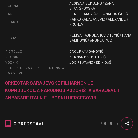
ALOISA AISEMBERG / ZANA
ROSINA
STANIŠKOVSKA
BASILIO
DENIS ISAKOVIĆ / LEONARDO ŠARIĆ
MARKO KALAJANOVIĆ / ALEXANDER
FIGARO
KRUNEV
MELISA HAJRULAHOVIĆ TOMIĆ / HANA
BERTA
SALIHOVIĆ / ANDREA PAIĆ
FIORELLO
EROL RAMADANOVIĆ
ROSSINI
NERMAN MAHMUTOVIĆ
VODNIK
JOSIP KATAVIĆ / EDIN DAŠI
HOR OPERE NARODNOG POZORIŠTA
SARAJEVO
ORKESTAR SARAJEVSKE FILHARMONIJE
KOPRODUKCIJA NARODNOG POZORIŠTA SARAJEVO I
AMBASADE ITALIJE U BOSNI I HERCEGOVINI.
O PREDSTAVI
PODIJELI: