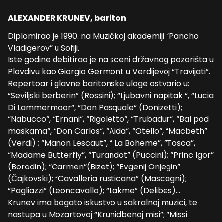
ALEXANDER KRUNEV, bariton
Diplomirao je 1990. na Muzičkoj akademiji “Pancho
Vladigerov” u Sofiji.
Iste godine debitirao je na sceni državnog pozorišta u
Plovdivu kao Giorgio Germont u Verdijevoj “Travijati”.
Repertoar i glavne baritonske uloge ostvario u:
“Seviljski berberin” (Rossini); “Ljubavni napitak “, “Lucia
Di Lammermoor“, “Don Pasquale“ (Donizetti);
“Nabucco“, “Ernani“, “Rigoletto“, “Trubadur“, “Bal pod
maskama“, “Don Carlos“, “Aida“, “Otello“, “Macbeth”
(Verdi) ; “Manon Lescaut”, “ La Boheme”, ”Tosca”,
“Madame Butterfly”, “Turandot” (Puccini); “Princ Igor”
(Borodin); “Carmen”(Bizet); “Evgenij Onjegin”
(Čajkovski); “Cavalleria rusticana” (Mascagni);
“Pagliazzi” (Leoncavallo); “Lakme” (Delibes)…
Krunev ima bogato iskustvo u sakralnoj muzici, te
nastupa u Mozartovoj “Krunidbenoj misi”; “Missi