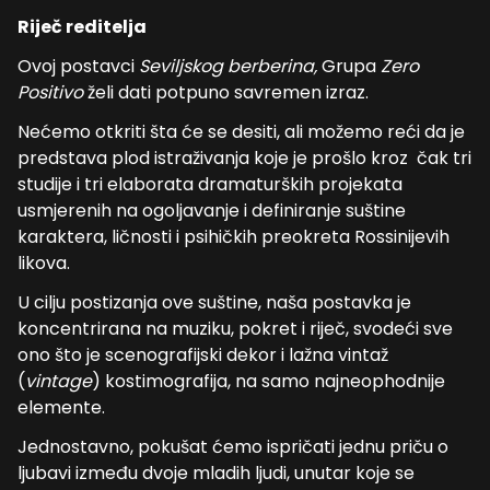
Riječ reditelja
Ovoj postavci
Seviljskog berberina,
Grupa
Zero
Positivo
želi dati potpuno savremen izraz.
Nećemo otkriti šta će se desiti, ali možemo reći da je
predstava plod istraživanja koje je prošlo kroz čak tri
studije i tri elaborata dramaturških projekata
usmjerenih na ogoljavanje i definiranje suštine
karaktera, ličnosti i psihičkih preokreta Rossinijevih
likova.
U cilju postizanja ove suštine, naša postavka je
koncentrirana na muziku, pokret i riječ, svodeći sve
ono što je scenografijski dekor i lažna vintaž
(
vintage
) kostimografija, na samo najneophodnije
elemente.
Jednostavno, pokušat ćemo ispričati jednu priču o
ljubavi između dvoje mladih ljudi, unutar koje se