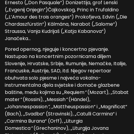
Ernesto („Don Pasquale“) Donizettija, grof Lenski
(„Evgenij Onjegin“)Čajkovskog, Princ in Trufaldino
(„L’Amour des trois oranges“) Prokofjeva, Edvin („Die
Chardaszfürstin“) Kálmána
,
Narabot („Salome“)
Straussa, Vanja Kudrijaš („Katja Kabanova“)
Janačeka…
Pored opernog, njeguje i koncertno pjevanje.
Nastupao na koncertnim pozornicama diljem
Slovenije, Hrvatske, Srbije, Rumunije, Nemačke, Italije,
Francuske, Austrije, SAD, itd. Njegov repertoar
obuhvata solo pjesme i najveća vokalno-
instrumentalna djela svjetske i domaće glazbene
baštine, među kojima su „Requiem
“
(Mozart),
„
Stabat
mater
“
(Rossini), „Messiah
“
(Händel),
„Johannespassion
“, „
Mattheuspassion“ i
„
Magnificat“
(Bach)
,
„Svadba“ (Stravinski), „Catulli Carmina“ i
„Carmina Burana“ (Orff), „Liturgia
Domestica
“
(Grechaninov), „Liturgija Jovana