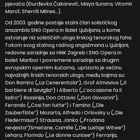
pjevača (Đurđevka Čakarević, Maya Sunara, Vitomir
Marof, Sherrill Milnes…).
Od 2003. godine postaje stalni član solističkog
ansambla SNG Opera in Balet Ljubljana, u kome
ostvaruje niz solističkih uloga lirskog tenorskog faha.
Tokom svog stalnog radnog angažmana u Ljubljani,
redovne saradnje sa HNK Zagreb i SNG Opera in
balet Maribor i povremene saradnje sa drugim
evropskim opernim kućama, uprizorio je većinu
najvažnijih lirskih tenorskih uloga, među kojima su:
Don Ramiro („La Cenerentola“), Grof Almaviva („Il
barbiere di Seviglia“) i Alberto („L’occasione fa il
ladro“) Rossinija, Don Ottavio („Don Giovanni“),
Ferando („Cosi fan tutte“) i Tamino („Die
Zauberflöte“) Mozarta, Alfredo i Orlovsky u („Die
Fledermaus“) Straussa, Janko („Prodana
nevjesta“)Smetane, Camille („Die Lustige Witwe“)
Lehara, Florindo („Le donne curiose“) Ferrarija,