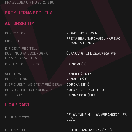
PRAIZVEDBA U RIMU 20. 2. 1816.
PREMIJERNA PODJELA
AUTORSKI TIM
KOMPOZITOR:
GIOACHINO ROSSINI
PREMA BEAUMARCHAISU NAPISAO
LIBRETO:
CESARE STERBINI
DIRIGENT, REDITELJ,
KOSTIMOGRAF, SCENOGRAF,
ČLANOVI GRUPE
ZERO POSITIVO
DIZAJNER SVJETLA:
DIRIGENT OPERE NPS:
DARIO VUČIĆ
ŠEF HORA:
DANIJEL ŽONTAR
KOREPETITOR:
NENAD TEŠIĆ
INSPICIJENT – ASISTENT REŽISERA:
GORDAN SIMIĆ
PREVOD LIBRETA I INSPICIJENT II:
MUHAMED EL-MORDEHA
SUFLERKA
MARINA POTOČNIK
LICA / CAST
DEJAN MAKSIMILIJAN VRBANČIČ / ILEŠ
GROF ALMAVIVA
BEČEI
DR. BARTOLO
GEO CHOBANOV / IVAN ŠARIĆ