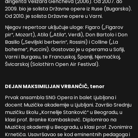
dirigenta Velizara Gencheva (2006). Od 2007. do
2009. bio je solista Državne opere iz Ruse (Bugarska).
Od 2010. je solista Državne opere u Varni.
Njegov repertoar uključuje uloge: Figaro („Figarov
pir“, Mozart), Atila („Atila“, Verdi), Don Bartolo i Don
Basilio („Seviljski berberin“, Rossini) i Colline („La
boheme“, Puccini). Gostovao je u operama u Sofiji,
Varni i Burgasu, te Francuskoj, Španiji, Njemačkoj,
Švicarskoj (Solothirn Open Air Festival).
DEJAN MAKSIMILIJAN VRBANČIČ, tenor
Prvak ansambla SNG Opera in balet Ljubljana i
docent Muzičke akademije u Ljubljani. Završio Srednju
muzičku školu „Kornelije Stanković“ u Beogradu, u
klasi prof. Branke Kambasković. Diplomirao na
Muzičkoj akademiji u Beogradu, u klasi prof. Zvonimira
Krnetića. Usavršavao se kod eminentnih pedagoga i