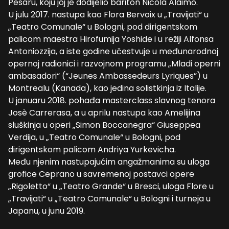
Pesaru, koju joj je dodijelio bariton Nicola Alaimo.
U julu 2017. nastupa kao Flora Bervoix u „Travijati“ u
„Teatro Comunale“ u Bologni, pod dirigentskom
palicom maestra Hirofumija Yoshide i u režiji Alfonsa
Antoniozzija, a iste godine učestvuje u međunarodnoj
opernoj radionici i razvojnom programu „Mladi operni
ambasadori“ (“Jeunes Ambassedeurs Lyriques”) u
Montrealu (Kanada), kao jedina solistkinja iz Italije.
U januaru 2018. pohađa masterclass slavnog tenora
Josè Carrerasa, a u aprilu nastupa kao Amelijina
sluškinja u operi „Simon Boccanegra“ Giuseppea
Verdija, u „Teatro Comunale“ u Bologni, pod
dirigentskom palicom Andriya Yurkevicha.
Među njenim nastupajućim angažmanima su uloga
grofice Ceprano u savremenoj postavci opere
„Rigoletto“ u „Teatro Grande“ u Bresci, uloga Flore u
„Travijati“ u „Teatro Comunale“ u Bologni i turneja u
Japanu, u junu 2019.