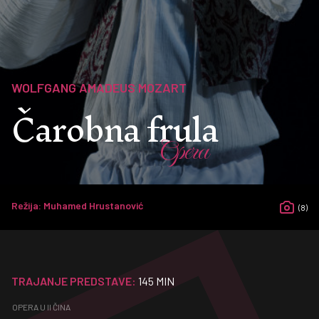
WOLFGANG AMADEUS MOZART
Čarobna frula
Opera
Režija: Muhamed Hrustanović
(8)
TRAJANJE PREDSTAVE:
145 MIN
OPERA U II ČINA