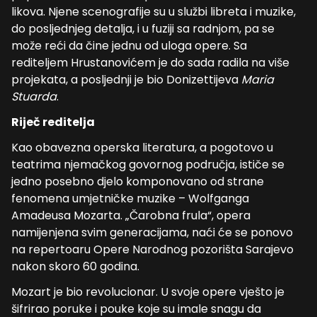
likova. Njene scenografije su u službi libreta i muzike,
do posljednjeg detalja, i u fuziji sa radnjom, pa se
može reći da čine jednu od uloga opere. Sa
rediteljem Hrustanovićem je do sada radila na više
projekata, a posljednji je bio Donizettijeva
Maria
Stuarda
.
Riječ reditelja
Kao obavezna operska literatura, a pogotovo u
teatrima njemačkog govornog područja, ističe se
jedno posebno djelo komponovano od strane
fenomena umjetničke muzike – Wolfganga
Amadeusa Mozarta. „Čarobna frula“, opera
namijenjena svim generacijama, naći će se ponovo
na repertoaru Opere Narodnog pozorišta Sarajevo
nakon skoro 60 godina.
Mozart je bio revolucionar. U svoje opere vješto je
šifrirao poruke i pouke koje su imale snagu da