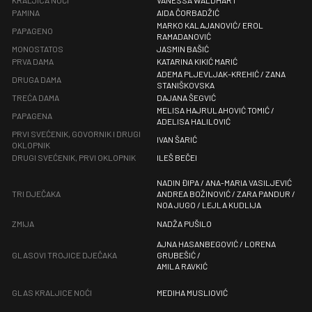
KRALJICA NOĆI
VANESSA WALDHART
PAMINA
AIDA ČORBADŽIĆ
MARKO KALAJANOVIĆ/ EROL
PAPAGENO
RAMADANOVIĆ
MONOSTATOS
JASMIN BAŠIĆ
PRVA DAMA
KATARINA KIKIĆ MARIĆ
ADEMA PLJEVLJAK-KREHIĆ / ZANA
DRUGA DAMA
STANIŠKOVSKA
TREĆA DAMA
DAJANA ŠEGVIĆ
MELISA HAJRULAHOVIĆ TOMIĆ /
PAPAGENA
ADELISA HALILOVIĆ
PRVI SVEĆENIK, GOVORNIK I DRUGI
IVAN ŠARIĆ
OKLOPNIK
DRUGI SVEĆENIK, PRVI OKLOPNIK
ILEŠ BEČEI
NADIN ĐIPA / ANA-MARIA VASILJEVIĆ
TRI DJEČAKA
ANDREA BOŽINOVIĆ / ZARA PANDUR /
NOA JUGO / LEJLA KUDLIJA
ZMIJA
NADŽA PUŠILO
AJNA HASANBEGOVIĆ / LORENA
GLASOVI TROJICE DJEČAKA
GRUBEŠIĆ /
AMILA RAVKIĆ
GLAS KRALJICE NOĆI
MEDIHA MUSLIOVIĆ