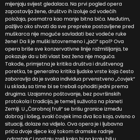
mijenjaju svijest gledalaca. Na prvi pogled opera
zapostavlja žene, društvo ih izoluje od vodećih
položaja, posmatra kao manje bitna bića. Međutim,
pažljivo oko shvati da sve prepreke postavljene pred
muškarca nije moguće savladati bez vodeće ruke
žene! Da li je muški istovremeno i „jači“ spol? Ova
opera briše sve konzervativne linije ražmišljanja, te
pokazuje da u biti vlast bez žena nije moguća.
Takođe, primjetna je kritika društva i društvenog
poretka, te generalno kritika ljudske vrste koja često
zaboravlja da je svaka individua prvenstveno „čovjek“
i u skladu sa time bi se trebali ophoditi jedni prema
drugima. Uzajamno poštovanje, bez površinskih
protokola i tradicija, je temelj suživota na planeti
Zemlji. U „Čarobnoj fruli“ se brišu granice između
dobrog i lošeg, svaki čovjek ima dva lica koja, ovisno o
situaciji, dolaze na vidjelo. Ova opera je i ljubavna
priča dvoje djece koji tokom dramske radnje
„odrastaju“ i postaju zreli kako bi na kraju bili u