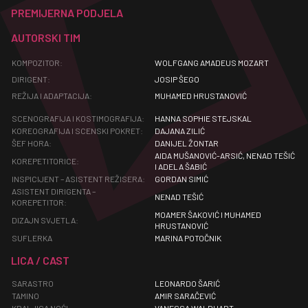
PREMIJERNA PODJELA
AUTORSKI TIM
KOMPOZITOR:
WOLFGANG AMADEUS MOZART
DIRIGENT:
JOSIP ŠEGO
REŽIJA I ADAPTACIJA:
MUHAMED HRUSTANOVIĆ
SCENOGRAFIJA I KOSTIMOGRAFIJA:
HANNA SOPHIE STEJSKAL
KOREOGRAFIJA I SCENSKI POKRET:
DAJANA ZILIĆ
ŠEF HORA:
DANIJEL ŽONTAR
AIDA MUŠANOVIĆ-ARSIĆ, NENAD TEŠIĆ
KOREPETITORICE:
I ADELA ŠABIĆ
INSPICIJENT – ASISTENT REŽISERA:
GORDAN SIMIĆ
ASISTENT DIRIGENTA –
NENAD TEŠIĆ
KOREPETITOR:
MOAMER ŠAKOVIĆ I MUHAMED
DIZAJN SVJETLA:
HRUSTANOVIĆ
SUFLERKA
MARINA POTOČNIK
LICA / CAST
SARASTRO
LEONARDO ŠARIĆ
TAMINO
AMIR SARAČEVIĆ