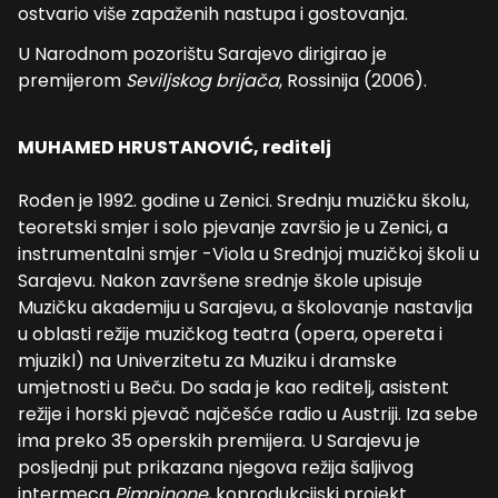
ostvario više zapaženih nastupa i gostovanja.
U Narodnom pozorištu Sarajevo dirigirao je
premijerom
Seviljskog brijača
, Rossinija (2006).
MUHAMED HRUSTANOVIĆ, reditelj
Rođen je 1992. godine u Zenici. Srednju muzičku školu,
teoretski smjer i solo pjevanje završio je u Zenici, a
instrumentalni smjer -Viola u Srednjoj muzičkoj školi u
Sarajevu. Nakon završene srednje škole upisuje
Muzičku akademiju u Sarajevu, a školovanje nastavlja
u oblasti režije muzičkog teatra (opera, opereta i
mjuzikl) na Univerzitetu za Muziku i dramske
umjetnosti u Beču. Do sada je kao reditelj, asistent
režije i horski pjevač najčešće radio u Austriji. Iza sebe
ima preko 35 operskih premijera. U Sarajevu je
posljednji put prikazana njegova režija šaljivog
intermeca
Pimpinone
, koprodukcijski projekt