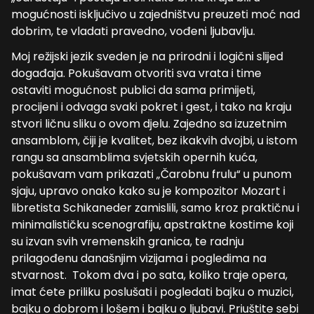
mogućnosti isključivo u zajedništvu preuzeti moć nad
dobrim, te vladati pravedno, vođeni ljubavlju.
Moj režijski jezik sveden je na prirodni i logični slijed
događaja. Pokušavam otvoriti sva vrata i time
ostaviti mogućnost publici da sama primijeti,
procijeni i odvaga svaki pokret i gest, i tako na kraju
stvori ličnu sliku o ovom djelu. Zajedno sa izuzetnim
ansamblom, čiji je kvalitet, bez ikakvih dvojbi, u istom
rangu sa ansamblima svjetskih opernih kuća,
pokušavam vam prikazati „Čarobnu frulu“ u punom
sjaju, upravo onako kako su je kompozitor Mozart i
libretista Schikaneder zamislili, samo kroz praktičnu i
minimalističku scenografiju, apstraktne kostime koji
su izvan svih vremenskih granica, te radnju
prilagođenu današnjim vizijama i pogledima na
stvarnost. Tokom dva i po sata, koliko traje opera,
imat ćete priliku poslušati i pogledati bajku o muzici,
bajku o dobrom i lošem i bajku o ljubavi. Priuštite sebi