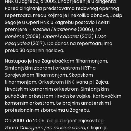
HNK u Zagrebu, a 2005. unaprijeđen je u dirigenta.
Pored dirigiranja predstavama redovnog opernog
repertoara, među kojima je i nekoliko obnova, Josip
Šego je u Operi HNK u Zagrebu postavio i čeitri
premijere –
Bastien i Bastienne
(2006),
La
Bohème
(2009),
Operni cabaret
(2013) i
Don
Pasqualea
(2017). Do danas na repertoaru ima
preko 30 opernih naslova.
Nastupao je i sa Zagrebačkom filharmonijom,
Simfonijskim zborom i orkestrom HRT-a,
Sarajevskom filharmonijom, Skopskom
filharmonijom, Orkestrom HNK Ivana pl. Zajca,
Hrvatskim komornim orkestrom, Simfonijskim
puhačkim orkestrom Hrvatske vojske, Karlovačkim
komornim orkestrom, te brojnim amaterskim i
profesionalnim zborovima u Zagrebu.
Od 2000. do 2005. bio je dirigent mješovitog
zbora
Collegium pro musica sacra
, s kojim je