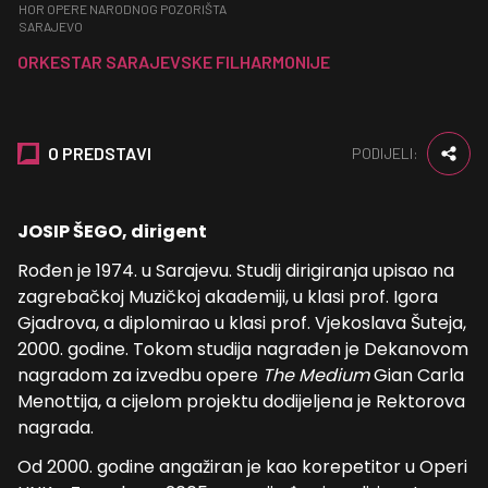
HOR OPERE NARODNOG POZORIŠTA
SARAJEVO
ORKESTAR SARAJEVSKE FILHARMONIJE
O PREDSTAVI
PODIJELI:
JOSIP ŠEGO, dirigent
Rođen je 1974. u Sarajevu. Studij dirigiranja upisao na
zagrebačkoj Muzičkoj akademiji, u klasi prof. Igora
Gjadrova, a diplomirao u klasi prof. Vjekoslava Šuteja,
2000. godine. Tokom studija nagrađen je Dekanovom
nagradom za izvedbu opere
The Medium
Gian Carla
Menottija, a cijelom projektu dodijeljena je Rektorova
nagrada.
Od 2000. godine angažiran je kao korepetitor u Operi