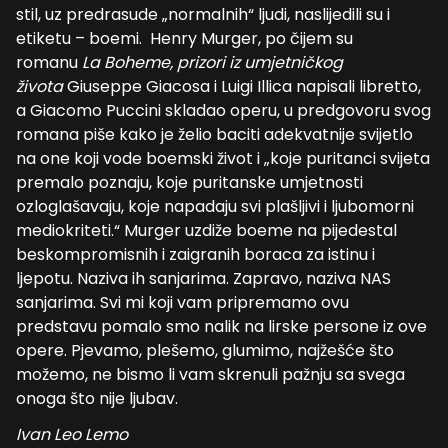
stil, uz predrasude „normalnih“ ljudi, naslijedili su i
etiketu – boemi. Henry Murger, po čijem su
romanu
La Boheme, prizori iz umjetničkog
života
Giuseppe Giacosa i Luigi Illica napisali libretto,
a Giacomo Puccini skladao operu, u predgovoru svog
romana piše kako je želio baciti adekvatnije svijetlo
na one koji vode boemski život i „koje puritanci svijeta
premalo poznaju, koje puritanske umjetnosti
ozloglašavaju, koje napadaju svi plašljivi i ljubomorni
mediokriteti.“ Murger uzdiže boeme na pijedestal
beskompromisnih i zaigranih boraca za istinu i
ljepotu. Naziva ih sanjarima. Zapravo, naziva NAS
sanjarima. Svi mi koji vam pripremamo ovu
predstavu pomalo smo nalik na lirske persone iz ove
opere. Pjevamo, plešemo, glumimo, najžešće što
možemo, ne bismo li vam skrenuli pažnju sa svega
onoga što nije ljubav.
Ivan Leo Lemo