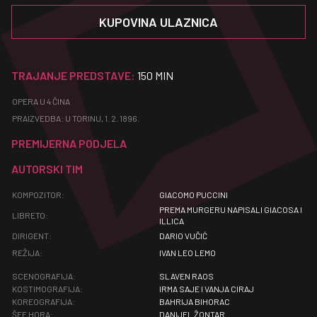
KUPOVINA ULAZNICA
TRAJANJE PREDSTAVE:
150 MIN
OPERA U 4 ČINA
PRAIZVEDBA: U TORINU, 1. 2. 1896.
PREMIJERNA PODJELA
AUTORSKI TIM
KOMPOZITOR:
GIACOMO PUCCINI
PREMA MURGERU NAPISALI GIACOSA I
LIBRETO:
ILLICA
DIRIGENT:
DARIO VUČIĆ
REŽIJA:
IVAN LEO LEMO
SCENOGRAFIJA:
SLAVEN RAOS
KOSTIMOGRAFIJA:
IRMA SAJE I VANJA CIRAJ
KOREOGRAFIJA:
BAHRIJA BIHORAC
ŠEF HORA:
DANIJEL ŽONTAR