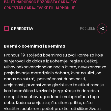
BALET NARODNOG POZORIŠTA SARAJEVO
ORKESTAR SARAJEVSKE FILHARMONIJE
O PREDSTAVI
PODIJELI:
Boemi o boemima i Boemima
Francuzi 19. stoljeća boemima su zvali Rome za koje
su vjerovali da dolaze iz Bohemije, regije u Češkoj.
Njihov nekonvencionalan način života, nevezanost za
posjedovanje materijalnih dobara, život na ulici „od
danas do sutra“, posvećenost duhovnosti,
umjetnosti, prvenstveno glazbi, sve to etiketirano je
kao boemština i izazivalo je zgražanje ćudorednih
europskih snobova, građana i malograđana toga
doba. Kada su umjetnici, što silom prilika, a što
vlastitim odabirom počeli prakticirati sličan životni