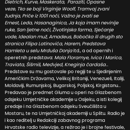
Dietrich
,
Kurve
,
Maskerata
,
Paraziti
,
Opasne
veze
,
Tko se boji
Virginije Woolf
,
Tramvaj zvani
žudnja
,
Priče iz 1001 noći
,
Važno je zvati se
Ernest
,
Leda
,
Hasanaginica,
Ja koja imam nevinije
ruke, San ljetne noći, Životinjska farma, Sjećanje
vode, Idealan muž, Amadeus, Bobočka ili drugih sto
stranica Filipa Latinovića, Harem, Predstava
Hamleta u selu Mrduša Donja
itd., a od opernih i
operetnih predstava:
Mala Floramye, Ivica i Marica,
Traviata, Šišmiš, Medvjed, Kneginja čardaša
…
Predstave su mu gostovale po regiji te u Sjedinjenim
Američkim Državama, Velikoj Britaniji, Venezueli, Italiji,
Moldaviji, Rumunjskoj, Bugarskoj, Poljskoj, Kirgistanu…
Predavao je predmet Gluma u operi na Glazbenom
odsjeku Umjetničke akademije u Osijeku, a isti kolegij
predaje i na Glazbenom odsjeku Sveučilišta u
Mostaru, te na Umjetničkoj akademiji u Splitu. Radio je
i kao reditelj u Redakciji zabavnog programa
Hrvatske radio televizije, a režirao je i brojne festivale,