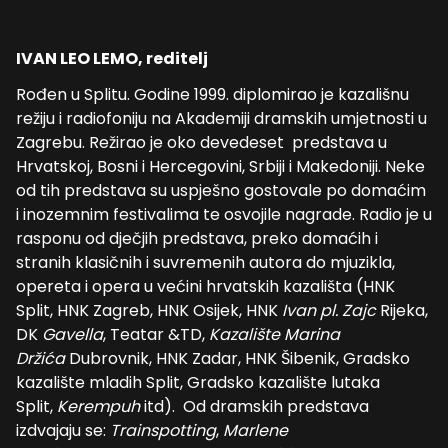
IVAN LEO LEMO, reditelj
Rođen u Splitu. Godine 1999. diplomirao je kazališnu
režiju i radiofoniju na Akademiji dramskih umjetnosti u
Zagrebu. Režirao je oko devedeset predstava u
Hrvatskoj, Bosni i Hercegovini, Srbiji i Makedoniji. Neke
od tih predstava su uspješno gostovale po domaćim
i inozemnim festivalima te osvojile nagrade. Radio je u
rasponu od dječjih predstava, preko domaćih i
stranih klasičnih i suvremenih autora do mjuzikla,
opereta i opera u većini hrvatskih kazališta (HNK
Split, HNK Zagreb, HNK Osijek, HNK
Ivan pl. Zajc
Rijeka,
DK
Gavella
, Teatar &TD,
Kazalište
Marina
Držića
Dubrovnik, HNK Zadar, HNK Šibenik, Gradsko
kazalište mladih Split, Gradsko kazalište lutaka
Split,
Kerempuh
itd). Od dramskih predstava
izdvajaju se:
Trainspotting
,
Marlene