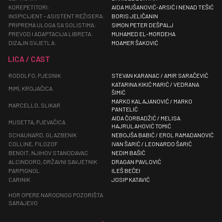
KOREPETITORI:
AIDA MUŠANOVIĆ-ARSIĆ I NENAD TEŠIĆ
INSPICIJENT – ASISTENT REŽISERA:
BORIS JELIČANIN
PRIPREMA ULOGA SA SOLISTIMA:
SIMON PETER DEŠPALJ
PREVOD I ADAPTACIJA LIBRETA:
MUHAMED EL-MORDEHA
DIZAJN SVJETLA:
MOAMER ŠAKOVIĆ
LICA / CAST
RODOLFO, PJESNIK
STEVAN KARANAC / AMIR SARAČEVIĆ
KATARINA KIKIĆ MARIĆ / VEDRANA
MIMÌ, KROJAČICA
ŠIMIĆ
MARKO KALAJANOVIĆ / MARKO
MARCELLO, SLIKAR
PANTELIĆ
AIDA ČORBADŽIĆ / MELISA
MUSETTA, PJEVAČICA
HAJRULAHOVIĆ TOMIĆ
SCHAUNARD, GLAZBENIK
NEBOJŠA BABIĆ / EROL RAMADANOVIĆ
COLLINE, FILOZOF
IVAN ŠARIĆ / LEONARDO ŠARIĆ
BENOIT, NJIHOV STANODAVAC
NEDIM BAŠIĆ
ALCINDORO, DRŽAVNI SAVJETNIK
DRAGAN PAVLOVIĆ
PARPIGNOL
ILEŠ BEČEI
CARINIK
JOSIP KATAVIĆ
HOR OPERE NARODNOG POZORIŠTA
SARAJEVO