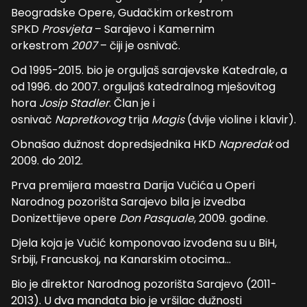
Beogradske Opere, Gudačkim orkestrom
SPKD
Prosvjeta
– Sarajevo i Kamernim
orkestrom
2007
– čiji je osnivač.
Od 1995-2015. bio je orguljaš sarajevske Katedrale, a
od 1996. do 2007. orguljaš katedralnog mješovitog
hora
Josip Stadler
. Član je i
osnivač
Napretkovog
trija
Magis
(dvije violine i klavir).
Obnašao dužnost dopredsjednika HKD
Napredak
od
2009. do 2012.
Prva premijera maestra Darija Vučića u Operi
Narodnog pozorišta Sarajevo bila je izvedba
Donizettijeve opere
Don Pasquale
, 2009. godine.
Djela koja je Vučić komponovao izvođena su u BiH,
Srbiji, Francuskoj, na Kanarskim otocima…
Bio je direktor Narodnog pozorišta Sarajevo (2011-
2013). U dva mandata bio je vršilac dužnosti