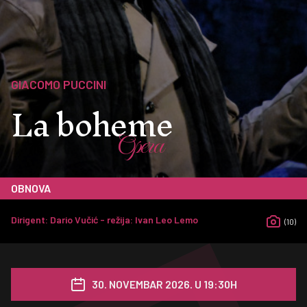
GIACOMO PUCCINI
La boheme
Opera
OBNOVA
Dirigent: Dario Vučić - režija: Ivan Leo Lemo
(10)
30. NOVEMBAR 2026. U 19:30H