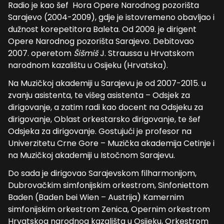
Radio je kao šef Hora Opere Narodnog pozorišta
Sarajevo (2004-2009), gdje je istovremeno obavljao i
dužnost korepetitora Baleta. Od 2009. je dirigent
Opere Narodnog pozorišta Sarajevo. Debitovao
2007. operetom
Šišmiš
J. Straussa u Hrvatskom
narodnom kazalištu u Osijeku (Hrvatska).
Na Muzičkoj akademiji u Sarajevu je od 2007-2015. u
zvanju asistenta, te višeg asistenta – Odsjek za
dirigovanje, a zatim radi kao docent na Odsjeku za
dirigovanje, Oblast orkestarsko dirigovanje, te šef
Odsjeka za dirigovanje. Gostujući je profesor na
Univerzitetu Crne Gore – Muzička akademija Cetinje i
na Muzičkoj akademiji u Istočnom Sarajevu.
Do sada je dirigovao Sarajevskom filharmonijom,
Dubrovačkim simfonijskim orkestrom, Sinfoniettom
Baden (Baden bei Wien – Austrija) Kamernim
simfonijskim orkestrom Zenica, Opernim orkestrom
Hrvatskog narodnog kazališta u Osijeku, Orkestrom