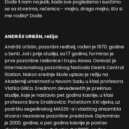
Dođe li nam na jezik, kada sve pogledamo i suočimo
se sa stvarima, rečenica - majko, draga majko, što si
me rodila? Dođe.
ANDRÁS URBÁN, režija
AndráS Urbán, pozorišni reditelj, rođen je 1970. godine
u Senti. Još i prije studija, sa 17 godina, formirao je
prve pozorišne radionice i trupu Aiowa. Osnivač je
internacionalnog pozorišnog festivala Desiré Central
Station. Nakon srednje škole upisao je režiju na
Akademiji umetnosti u Novom Sadu, u klasi profesora
Vlatka Gilića. Sredinom devedesetih je prekinuo
studije, koje je nastavio pet godina kasnije, u klasi
profesora Bore Draškovića. Početkom XXI vijeka, uz
podršku segedinskog MASZK-a i vlastitog ansambla
stvara i nezavisne pozorišne predstave. Diplomirao
je 2000. godine, a pet godina kasnije je postao