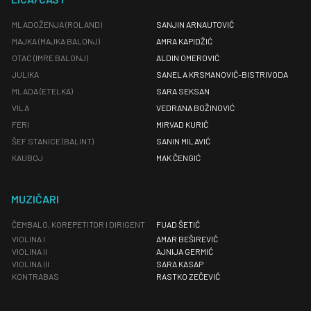
MLADOŽENJA (ROLAND)
SANJIN ARNAUTOVIĆ
MAJKA (MAJKA BALONJ)
AMRA KAPIDŽIĆ
OTAC (IMRE BALONJ)
ALDIN OMEROVIĆ
JULIKA
SANELA KRSMANOVIĆ-BISTRIVODA
MLADA (ETELKA)
SARA SEKSAN
VILA
VEDRANA BOŽINOVIĆ
FERI
MIRVAD KURIĆ
ŠEF STANICE (BALINT)
SANIN MILAVIĆ
KAUBOJ
MAK ČENGIĆ
MUZIČARI
ČEMBALO, KOREPETITOR I DIRIGENT
FUAD ŠETIĆ
VIOLINA I
AMAR BEŠIREVIĆ
VIOLINA II
AJNIJA GERMIĆ
VIOLINA III
SARA KASAP
KONTRABAS
RASTKO ZEČEVIĆ