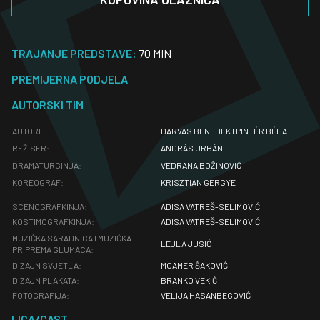
TRAJANJE PREDSTAVE:
70 MIN
PREMIJERNA PODJELA
AUTORSKI TIM
AUTORI:
DARVAS BENEDEK I PINTÉR BÉLA
REŽISER:
ANDRÁS URBÁN
DRAMATURGINJA:
VEDRANA BOŽINOVIĆ
KOREOGRAF:
KRISZTIAN GERGYE
SCENOGRAFKINJA:
ADISA VATREŠ-SELIMOVIĆ
KOSTIMOGRAFKINJA:
ADISA VATREŠ-SELIMOVIĆ
MUZIČKA SARADNICA I MUZIČKA
LEJLA JUSIĆ
PRIPREMA GLUMACA:
DIZAJN SVJETLA:
MOAMER ŠAKOVIĆ
DIZAJN PLAKATA:
BRANKO VEKIĆ
FOTOGRAFIJA:
VELIJA HASANBEGOVIĆ
LICA/CAST