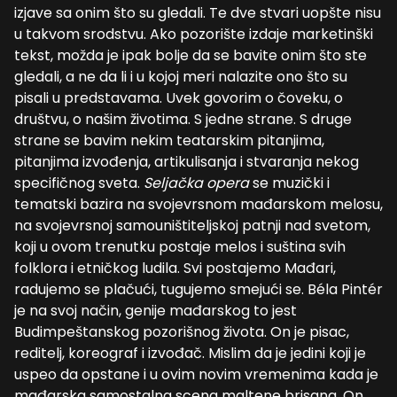
izjave sa onim što su gledali.
T
e dve stvari uopšte nisu
u takvom srodstvu. Ako pozorište izdaje marketinški
tekst, možda je ipak bolje da se bavite onim što ste
gledali, a ne da li i u kojoj meri nalazite ono što su
pisali u predstavama. Uvek govorim o čoveku, o
društvu, o našim životima. S jedne strane. S druge
strane se bavim nekim teatarskim pitanjima,
pitanjima izvo
đ
enja, artikulisanja i stvaranja nekog
specifičnog sveta.
Seljačka opera
se muzički i
tematski bazira na svojevrsnom ma
đ
arskom melosu,
na svojevrsnoj samouništiteljskoj patnji nad svetom,
koji u ovom trenutku postaje melos i suština svih
folklora i etničkog ludila. Svi postajemo Mađari,
radujemo se plačući, tugujemo sm
e
jući se.
B
é
la Pint
é
r
je na svoj način
,
genije ma
đ
arskog to jest
Budimpeštanskog pozorišnog života. On je pisac,
reditelj, koreograf i izvo
đ
ač. Mislim da je jedini koji je
uspeo da opstane i u ovim novim vremenima kada je
mađarska samostalna scena maltene brisana. On