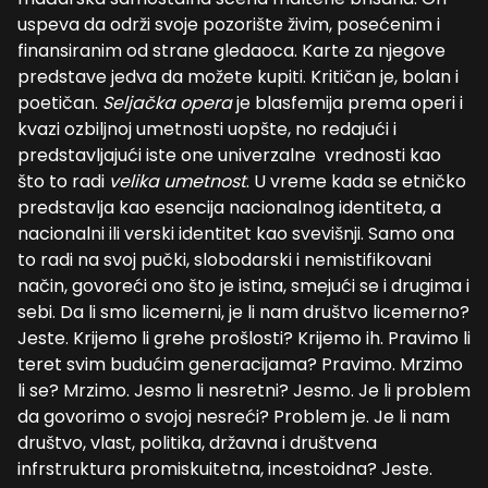
uspeva da održi svoje pozorište živim, posećenim i
finansiranim od strane gledaoca. Karte za njegove
predstave jedva da možete kupiti.
K
ritičan je, bolan i
poetičan.
Seljačka opera
je blasfemija prema operi i
kvazi ozbiljnoj umetnosti uopšte, no redajući i
predstavljajući iste one univerzalne vrednosti kao
što to radi
velika
u
metnost
. U vreme kada se etničko
predstavlja kao esencija nacionalnog identiteta, a
nacionalni ili verski identitet kao svevišnji. Samo ona
to radi na svoj pučki, slobodarski i nemistifikovani
način, govoreći ono što je istina, smejući se i drugima i
sebi. Da li smo licemerni, je li nam društvo licemerno?
Jeste. Krijemo li grehe prošlosti? Krijemo ih. Pravimo li
teret svim budućim generacijama? Pravimo. Mrzimo
li se? Mrzimo. Jesmo li nesretni? Jesmo. Je li problem
da govorimo o svojoj nesreći? Problem je. Je li nam
društvo, vlast, politika, državna i društvena
infrstruktura promiskuitetna, incestoidna? Jeste.