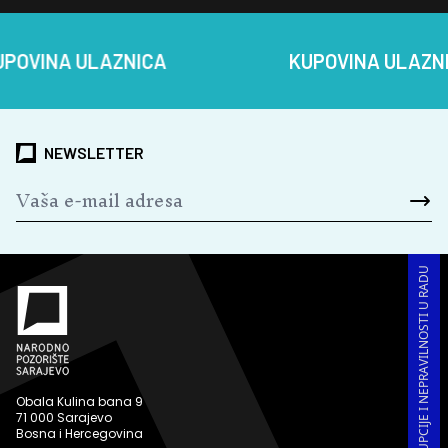
NA ULAZNICA
KUPOVINA ULAZNICA
NEWSLETTER
PRIJAVA KORUPCIJE I NEPRAVILNOSTI U RADU
Obala Kulina bana 9
71 000 Sarajevo
Bosna i Hercegovina