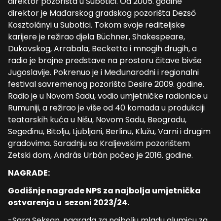
direktor pozorišta u Subotici. Od 2005. godine
direktor je Mađarskog gradskog pozorišta Dezső
Kosztolányi u Subotici. Tokom svoje rediteljske
karijere je režirao djela Büchner, Shakespeare,
Dukovskog, Arrabala, Becketta i mnogih drugih, a
radio je brojne predstave na prostoru čitave bivše
Jugoslavije. Pokrenuo je i Međunarodni i regionalni
festival savremenog pozorišta Desire 2009. godine.
Radio je u Novom Sadu, vodio umjetničke radionice u
Rumuniji, a režirao je više od 40 komada u produkciji
teatarskih kuća u Nišu, Novom Sadu, Beogradu,
Segedinu, Bitolju, Ljubljani, Berlinu, Klužu, Varni i drugim
gradovima. Saradnju sa Kraljevskim pozorištem
Zetski dom, András Urbán počeo je 2016. godine.
NAGRADE:
Godišnje nagrade NPS za najbolja umjetnička
ostvarenja u sezoni 2023/24.
-Sara Seksan, nagrada za najbolju mladu glumicu za