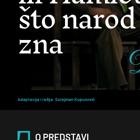
što narod
zna
Adaptacija i režija: Sulejman Kupusović
O PREDSTAVI