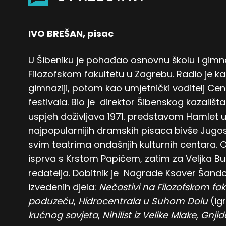
IVO BREŠAN, pisac
U Šibeniku je pohađao osnovnu školu i gimnazij
Filozofskom fakultetu u Zagrebu. Radio je ka
gimnaziji, potom kao umjetnički voditelj Ce
festivala. Bio je direktor Šibenskog kazališta.
uspjeh doživljava 1971. predstavom Hamlet 
najpopularnijih dramskih pisaca bivše Jugo
svim teatrima ondašnjih kulturnih centara. Os
isprva s Krstom Papićem, zatim za Veljka Bu
redatelja. Dobitnik je Nagrade Ksaver Šand
izvedenih djela:
Nečastivi na Filozofskom fak
poduzeću
,
Hidrocentrala u Suhom Dolu
(igr
kućnog savjeta
,
Nihilist iz Velike Mlake
,
Gnjid