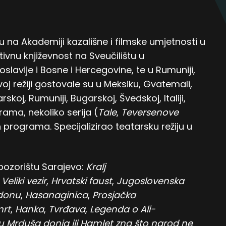
iju na Akademiji kazališne i filmske umjetnosti u
tivnu književnost na Sveučilištu u
slavije i Bosne i Hercegovine, te u Rumuniji,
oj režiji gostovale su u Meksiku, Gvatemali,
skoj, Rumuniji, Bugarskoj, Švedskoj, Italiji,
 drama, nekoliko serija (
Tale
,
Teversenove
h programa. Specijalizirao teatarsku režiju u
pozorištu Sarajevo:
Kralj
,
Veliki vezir
,
Hrvatski faust
,
Jugoslovenska
donu
,
Hasanaginica
,
Prosjačka
mrt
,
Hanka
,
Tvrđava
,
Legenda o Ali-
u Mrduša donja ili Hamlet zna što narod ne