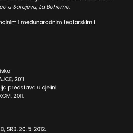
o u Sarajevu
,
La Boheme
.
nalnim i međunarodnim teatarskim i
liska
JCE, 2011
lja predstava u cjelini
OM, 2011.
 SRB. 20. 5. 2012.