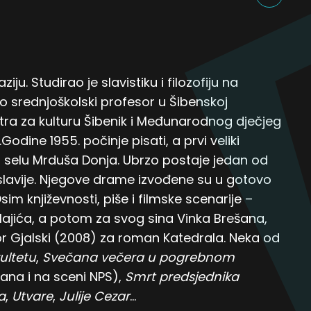
u. Studirao je slavistiku i filozofiju na
o srednjoškolski profesor u Šibenskoj
ntra za kulturu Šibenik i Međunarodnog dječjeg
Godine 1955. počinje pisati, a prvi veliki
u selu Mrduša Donja. Ubrzo postaje jedan od
slavije. Njegove drame izvođene su u gotovo
im književnosti, piše i filmske scenarije –
lajića, a potom za svog sina Vinka Brešana,
or Gjalski (2008) za roman Katedrala. Neka od
ultetu
,
Svečana večera u pogrebnom
ana i na sceni NPS),
Smrt predsjednika
a
,
Utvare
,
Julije Cezar
…