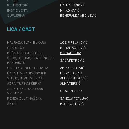
KOMPOZITOR:
DAMIR IMAMOVIĆ
INSPICIJENT:
NIHAD KAPIĆ
SUFLERKA:
ESMERALDA ABDIJEVIĆ
LICA / CAST
HAJRAGA, ZVANI BUKARA
JOSIP PEJAKOVIĆ
SEKRETAR
MILAN PAVLOVIĆ
MEŠA, SEOSKI UČITELJ
MIRSAD TUKA
ŠUCO, SELJAK, BIO JEDNOM U
SAŠA PETROVIĆ
POZORIŠTU
SAFETA, VESELA UDOVICA
AMINA BEGOVIĆ
BAJA, HAJRAGIN ČOVJEK
MIRVAD KURIĆ
SULJO, MLADI SELJAK
ALDIN OMEROVIĆ
AZRA, TUFINA KĆERKA
ALMA TERZIĆ
ZULFO, SELJAK ZA SVA
SLAVEN VIDAK
VREMENA
REMZA, ZULFINA ŽENA
SANELA PEPLJAK
ŠPICO
RIAD LJUTOVIĆ