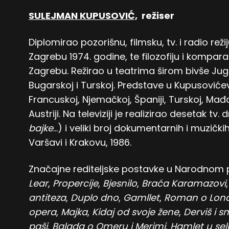
SULEJMAN KUPUSOVIĆ,
režiser
Diplomirao pozorišnu, filmsku, tv. i radio rež
Zagrebu 1974. godine, te filozofiju i kompara
Zagrebu. Režirao u teatrima širom bivše Jugo
Bugarskoj i Turskoj. Predstave u Kupusovićev
Francuskoj, Njemačkoj, Španiji, Turskoj, Mađar
Austriji. Na televiziji je realizirao desetak tv.
bajke
…) i veliki broj dokumentarnih i muzički
Varšavi i Krakovu, 1986.
Značajne rediteljske postavke u Narodnom 
Lear
,
Propercije
,
Bjesnilo
,
Braća Karamazovi
antiteza
,
Duplo dno
,
Gamllet
,
Roman o Lon
opera
,
Majka
,
Kidaj od svoje žene
,
Derviš i s
paši
,
Balada o Omeru i Merimi
,
Hamlet u sel