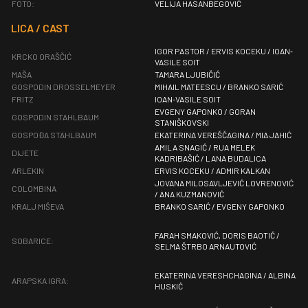
FOTO:
VELIJA HASANBEGOVIĆ
LICA / CAST
IGOR PASTOR / ERVIS KOCEKU / IOAN‐
KRCKO ORAŠČIĆ
VASILE SOIT
MAŠA
TAMARA LJUBIČIĆ
GOSPODIN DROSSELMEYER
MIHAIL MATEESCU / BRANKO SARIĆ
FRITZ
IOAN‐VASILE SOIT
EVGENY GAPONKO / GORAN
GOSPODIN STAHLBAUM
STANIŠKOVSKI
GOSPOĐA STAHLBAUM
EKATERINA VEREŠČAGINA / MIA JAHIĆ
AMILA SNAGIĆ / RUA MELEK
DIJETE
KADRIBAŠIĆ / LANA BUDALICA
ARLEKIN
ERVIS KOCEKU / ADMIR KALKAN
JOVANA MILOSAVLJEVIĆ LOVRENOVIĆ
COLOMBINA
/ ANA KUZMANOVIĆ
KRALJ MIŠEVA
BRANKO SARIĆ / EVGENY GAPONKO
FARAH SMAKOVIĆ, DORIS BAOTIĆ /
SOBARICE:
SELMA ŠTRBO ARNAUTOVIĆ
EKATERINA VERESHCHAGINA / ALBINA
ARAPSKA IGRA:
HUSKIĆ