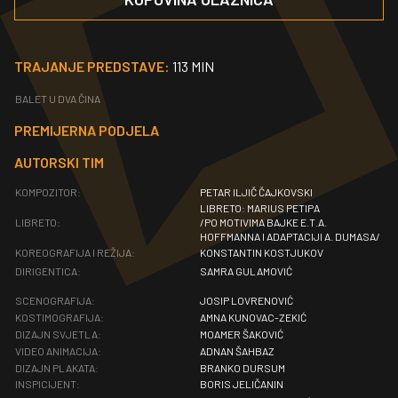
TRAJANJE PREDSTAVE:
113 MIN
BALET U DVA ČINA
PREMIJERNA PODJELA
AUTORSKI TIM
KOMPOZITOR:
PETAR ILJIČ ČAJKOVSKI
LIBRETO: MARIUS PETIPA
LIBRETO:
/PO MOTIVIMA BAJKE E.T.A.
HOFFMANNA I ADAPTACIJI A. DUMASA/
KOREOGRAFIJA I REŽIJA:
KONSTANTIN KOSTJUKOV
DIRIGENTICA:
SAMRA GULAMOVIĆ
SCENOGRAFIJA:
JOSIP LOVRENOVIĆ
KOSTIMOGRAFIJA:
AMNA KUNOVAC-ZEKIĆ
DIZAJN SVJETLA:
MOAMER ŠAKOVIĆ
VIDEO ANIMACIJA:
ADNAN ŠAHBAZ
DIZAJN PLAKATA:
BRANKO DURSUM
INSPICIJENT:
BORIS JELIČANIN