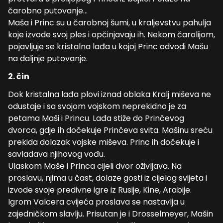
čarobno putovanje…
Maša i Princ su u čarobnoj šumi, u kraljevstvu pahulja
koje izvode svoj ples i opčinjavaju ih. Nekom čarolijom,
pojavljuje se kristalna lađa u kojoj Princ odvodi Mašu
na daljnje putovanje.
2. čin
Dok kristalna lađa plovi iznad oblaka Kralj miševa ne
odustaje i sa svojom vojskom neprekidno je za
petama Maši i Princu. Lađa stiže do Prinčevog
dvorca, gdje ih dočekuje Prinčeva svita. Mašinu sreću
prekida dolazak vojske miševa. Princ ih dočekuje i
savladava njihovog vođu.
Ulaskom Maše i Princa cijeli dvor oživljava. Na
proslavu, njima u čast, dolaze gosti iz cijelog svijeta i
izvode svoje predivne igre iz Rusije, Kine, Arabije.
Igrom Valcera cvijeća proslava se nastavlja u
zajedničkom slavlju. Prisutan je i Drosselmeyer, Mašin