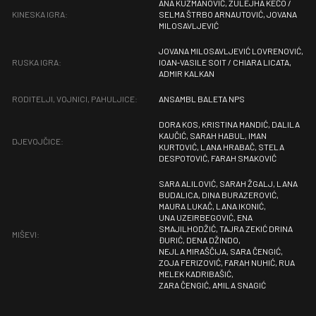
ANA KUZMANOVIĆ, ZULEJHA KEČO /
KINESKA IGRA:
SELMA ŠTRBO ARNAUTOVIĆ, JOVANA
MILOSAVLJEVIĆ
JOVANA MILOSAVLJEVIĆ LOVRENOVIĆ,
RUSKA IGRA:
IOAN‐VASILE SOIT / CHIARA LICATA,
ADMIR KALKAN
RODITELJI, VOJNICI, PAHULJICE:
ANSAMBL BALETA NPS
DORA KOS, KRISTINA MANDIĆ, DALILA
KAUČIĆ, SARAH HABUL, IMAN
DJEVOJČICE:
KURTOVIĆ, LANA HRABAČ, STELA
DESPOTOVIĆ, FARAH SMAKOVIĆ
SARA ALILOVIĆ, SARAH ŽGALJ, LANA
BUDALICA, DINA BURAZEROVIĆ,
MAURA LUKAČ, LANA IKONIĆ,
UNA UZEIRBEGOVIĆ, ENA
SMAJILHODŽIĆ, TAJRA ZEKIĆ DRINA
MIŠEVI:
ĐURIĆ, DENA DŽINDO,
NEJLA MIRAŠČIJA, SARA ČENGIĆ,
ZOJA FERIZOVIĆ, FARAH NUHIĆ, RUA
MELEK KADRIBAŠIĆ,
ZARA ČENGIĆ, AMILA SNAGIĆ