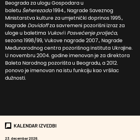
Beograda za ulogu Gospodara u
baletu
Šeherezada
1994., Nagrade Saveznog
Ministarstva kulture za umjetnički doprinos 1995.,
Nagrade
Davidoff
za savremeni pozorišni izraz za
uloge u baletima
Vukovi
i
Posvećenje proljeća
,
sezona 1998/99, Vukove nagrade 2007., Nagrade
Međunarodnog centra pozorišnog instituta Ukrajine.
U novembru 2004. godine imenovan je za direktora
Baleta Narodnog pozorišta u Beogradu, a 2012.
ponovo je imenovan na istu funkciju kao vršilac
dužnosti.
KALENDAR IZVEDBI
23. decembar 2026.