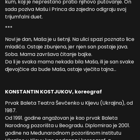
kum, koji je neprestano pratio njihovo putovanje. On
sada poziva Mašu i Princa da zajedno odigraju svoj
trijumfalni duet.
***
Novi je dan, Maša je u šetnji. Na ulici spazi poznato lice
mladića. Ostaje zbunjena, jer njen san postaje java.
Soba. Mama završava čitanje bajke.
Da li je svaka mama nekada bila Maša, ili je san svake
djevojčice da bude Maša, ostaje vječita tajna…
KONSTANTIN KOSTJUKOV, koreograf
Prvak Baleta Teatra Ševčenko u Kijevu (Ukrajina), od
1987.
Od 1991. godine angažovan je kao prvak Baleta
Narodnog pozorišta u Beogradu. Diplomirao je 2001.
godine na Međunarodnom pozorišnom institutu