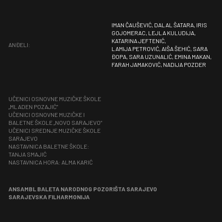
IMAN ČAUŠEVIĆ, DALAL ŠATARA, IRIS
GOJOMERAC, LEJLA KULUDIJA,
KATARINA JEFTENIĆ,
ANĐELI:
LAMIJA PETROVIĆ, AIŠA ŠEHIĆ, SARA
ĐOPA, SARA UZUNALIĆ, EMINA MAKAN,
FARAH JAMAKOVIĆ, NADIJA POZDER
UČENICI OSNOVNE MUZIČKE ŠKOLE
„MLADEN POZAJIĆ”
UČENICI OSNOVNE MUZIČKE I
BALETNE ŠKOLE „NOVO SARAJEVO“
UČENICI SREDNJE MUZIČKE ŠKOLE
SARAJEVO
NASTAVNICA BALETNE ŠKOLE:
TANJA SMAJIĆ
NASTAVNICA HORA: ALMA KARIĆ
ANSAMBL BALETA NARODNOG POZORIŠTA SARAJEVO
SARAJEVSKA FILHARMONIJA