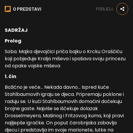
O PREDSTAVI
PODIJELI:
SADRŽAJ
Prolog
Soba. Majka djevojčici priča bajku o Krcku Oraščiću
koji pobjeđuje Kralja miševa i spašava svoju princezu
od opake vojske miševa
1. čin
Božićno je veče… Nekada davno… Ispred kuće
Stahlbaumovih igraju se djeca. Pripremaju poklone i
raduju se. U kući Stahlbaumovih domaćini dočekuju
brojne goste. Najviše se iščekuje dolazak
Drosselmeyera, Mašinog i Fritzovog kuma, koji pravi
najljepše igračke. On poput čarobnjaka zabavlja
djecu i predstavlja im svoje marionete, lutke na