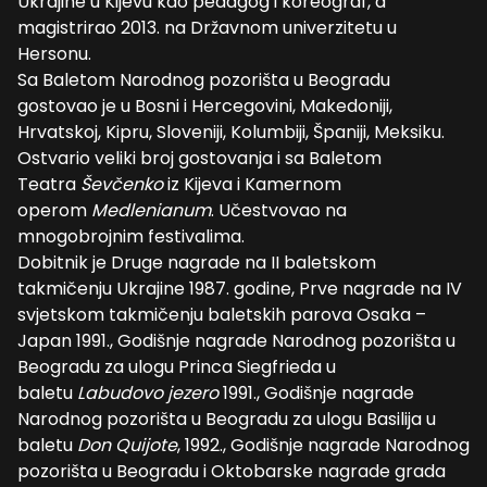
Ukrajine u Kijevu kao pedagog i koreograf, a
magistrirao 2013. na Državnom univerzitetu u
Hersonu.
Sa Baletom Narodnog pozorišta u Beogradu
gostovao je u Bosni i Hercegovini, Makedoniji,
Hrvatskoj, Kipru, Sloveniji, Kolumbiji, Španiji, Meksiku.
Ostvario veliki broj gostovanja i sa Baletom
Teatra
Ševčenko
iz Kijeva i Kamernom
operom
Medlenianum
. Učestvovao na
mnogobrojnim festivalima.
Dobitnik je Druge nagrade na II baletskom
takmičenju Ukrajine 1987. godine, Prve nagrade na IV
svjetskom takmičenju baletskih parova Osaka –
Japan 1991., Godišnje nagrade Narodnog pozorišta u
Beogradu za ulogu Princa Siegfrieda u
baletu
Labudovo jezero
1991., Godišnje nagrade
Narodnog pozorišta u Beogradu za ulogu Basilija u
baletu
Don Quijote
, 1992., Godišnje nagrade Narodnog
pozorišta u Beogradu i Oktobarske nagrade grada