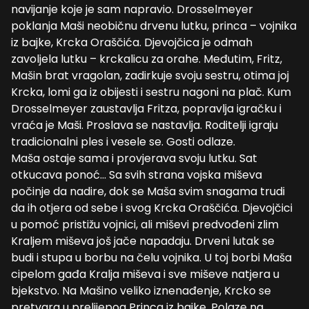
navijanje koje je sam napravio. Drosselmeyer
poklanja Maši neobičnu drvenu lutku, princa – vojnika
iz bajke, Krcka Oraščića. Djevojčica je odmah
zavoljela lutku – krckalicu za orahe. Međutim, Fritz,
Mašin brat vragolan, zadirkuje svoju sestru, otima joj
Krcka, lomi ga iz obijesti i sestru nagoni na plač. Kum
Drosselmeyer zaustavlja Fritza, popravlja igračku i
vraća je Maši. Proslava se nastavlja. Roditelji igraju
tradicionalni ples i vesele se. Gosti odlaze.
Maša ostaje sama i provjerava svoju lutku. Sat
otkucava ponoć… Sa svih strana vojska miševa
počinje da nadire, dok se Maša svim snagama trudi
da ih otjera od sebe i svog Krcka Oraščića. Djevojčici
u pomoć pristižu vojnici, ali miševi predvođeni zlim
Kraljem miševa još jače napadaju. Drveni lutak se
budi i stupa u borbu na čelu vojnika. U toj borbi Maša
cipelom gađa Kralja miševa i sve miševe natjera u
bjekstvo. Na Mašino veliko iznenađenje, Krcko se
pretvara u prelijepog Princa iz bajke. Polaze na