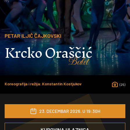
PETAR ILJIČ ČAJKOVSKI
Krcko Oraščić
Balet
Koreografija i režija: Konstantin Kostjukov
(25)
23. DECEMBAR 2026. U 19:30H
KUPOVINA ULAZNICA