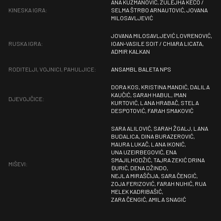
ANA KUZMANOVIĆ, ZULEJHA KEČO /
KINESKA IGRA:
SELMA ŠTRBO ARNAUTOVIĆ, JOVANA
MILOSAVLJEVIĆ
JOVANA MILOSAVLJEVIĆ LOVRENOVIĆ,
RUSKA IGRA:
IOAN‐VASILE SOIT / CHIARA LICATA,
ADMIR KALKAN
RODITELJI, VOJNICI, PAHULJICE:
ANSAMBL BALETA NPS
DORA KOS, KRISTINA MANDIĆ, DALILA
KAUČIĆ, SARAH HABUL, IMAN
DJEVOJČICE:
KURTOVIĆ, LANA HRABAČ, STELA
DESPOTOVIĆ, FARAH SMAKOVIĆ
SARA ALILOVIĆ, SARAH ŽGALJ, LANA
BUDALICA, DINA BURAZEROVIĆ,
MAURA LUKAČ, LANA IKONIĆ,
UNA UZEIRBEGOVIĆ, ENA
SMAJILHODŽIĆ, TAJRA ZEKIĆ DRINA
MIŠEVI:
ĐURIĆ, DENA DŽINDO,
NEJLA MIRAŠČIJA, SARA ČENGIĆ,
ZOJA FERIZOVIĆ, FARAH NUHIĆ, RUA
MELEK KADRIBAŠIĆ,
ZARA ČENGIĆ, AMILA SNAGIĆ