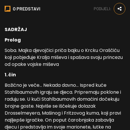
O PREDSTAVI
PODIJELI:
SADRŽAJ
Prolog
Soba. Majka djevojčici priča bajku o Krcku Oraščiću
koji pobjeđuje Kralja miševa i spašava svoju princezu
od opake vojske miševa
1. čin
Božićno je veče… Nekada davno… Ispred kuće
Stahlbaumovih igraju se djeca. Pripremaju poklone i
raduju se. U kući Stahlbaumovih domaćini dočekuju
brojne goste. Najviše se iščekuje dolazak
Drosselmeyera, Mašinog i Fritzovog kuma, koji pravi
najljepše igračke. On poput čarobnjaka zabavlja
djecu i predstavlja im svoje marionete, lutke na