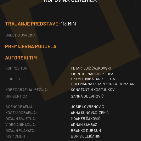
TRAJANJE PREDSTAVE:
113 MIN
BALET U DVA ČINA
PREMIJERNA PODJELA
AUTORSKI TIM
KOMPOZITOR:
PETAR ILJIČ ČAJKOVSKI
LIBRETO: MARIUS PETIPA
LIBRETO:
/PO MOTIVIMA BAJKE E.T.A.
HOFFMANNA I ADAPTACIJI A. DUMASA/
KOREOGRAFIJA I REŽIJA:
KONSTANTIN KOSTJUKOV
DIRIGENTICA:
SAMRA GULAMOVIĆ
SCENOGRAFIJA:
JOSIP LOVRENOVIĆ
KOSTIMOGRAFIJA:
AMNA KUNOVAC-ZEKIĆ
DIZAJN SVJETLA:
MOAMER ŠAKOVIĆ
VIDEO ANIMACIJA:
ADNAN ŠAHBAZ
DIZAJN PLAKATA:
BRANKO DURSUM
INSPICIJENT:
BORIS JELIČANIN