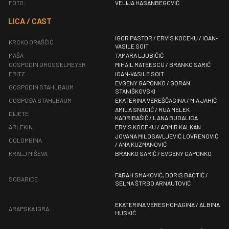
FOTO:
VELIJA HASANBEGOVIĆ
LICA / CAST
IGOR PASTOR / ERVIS KOCEKU / IOAN‐
KRCKO ORAŠČIĆ
VASILE SOIT
MAŠA
TAMARA LJUBIČIĆ
GOSPODIN DROSSELMEYER
MIHAIL MATEESCU / BRANKO SARIĆ
FRITZ
IOAN‐VASILE SOIT
EVGENY GAPONKO / GORAN
GOSPODIN STAHLBAUM
STANIŠKOVSKI
GOSPOĐA STAHLBAUM
EKATERINA VEREŠČAGINA / MIA JAHIĆ
AMILA SNAGIĆ / RUA MELEK
DIJETE
KADRIBAŠIĆ / LANA BUDALICA
ARLEKIN
ERVIS KOCEKU / ADMIR KALKAN
JOVANA MILOSAVLJEVIĆ LOVRENOVIĆ
COLOMBINA
/ ANA KUZMANOVIĆ
KRALJ MIŠEVA
BRANKO SARIĆ / EVGENY GAPONKO
FARAH SMAKOVIĆ, DORIS BAOTIĆ /
SOBARICE:
SELMA ŠTRBO ARNAUTOVIĆ
EKATERINA VERESHCHAGINA / ALBINA
ARAPSKA IGRA:
HUSKIĆ