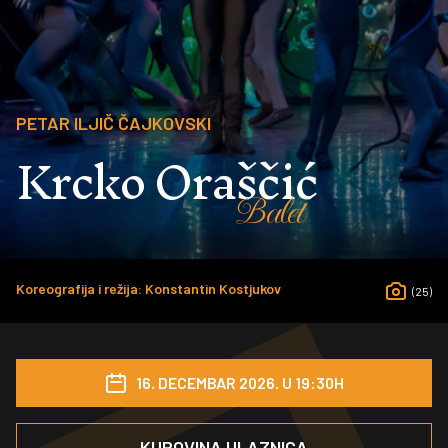
PETAR ILJIČ ČAJKOVSKI
Krcko Oraščić
Balet
Koreografija i režija: Konstantin Kostjukov
(25)
16. DECEMBAR 2026. U 19:30H
KUPOVINA ULAZNICA