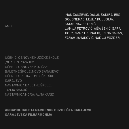
IMAN ČAUŠEVIĆ, DALAL ŠATARA, IRIS
GOJOMERAC, LEJLA KULUDIJA,
KATARINA JEFTENIĆ,
ANĐELI:
LAMIJA PETROVIĆ, AIŠA ŠEHIĆ, SARA
ĐOPA, SARA UZUNALIĆ, EMINA MAKAN,
FARAH JAMAKOVIĆ, NADIJA POZDER
UČENICI OSNOVNE MUZIČKE ŠKOLE
„MLADEN POZAJIĆ”
UČENICI OSNOVNE MUZIČKE I
BALETNE ŠKOLE „NOVO SARAJEVO“
UČENICI SREDNJE MUZIČKE ŠKOLE
SARAJEVO
NASTAVNICA BALETNE ŠKOLE:
TANJA SMAJIĆ
NASTAVNICA HORA: ALMA KARIĆ
ANSAMBL BALETA NARODNOG POZORIŠTA SARAJEVO
SARAJEVSKA FILHARMONIJA