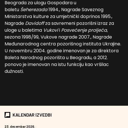
Beograda za ulogu Gospodara u
baletu
Šeherezada
1994., Nagrade Saveznog
Ministarstva kulture za umjetnički doprinos 1995.,
Nagrade
Davidoff
za savremeni pozorišni izraz za
uloge u baletima
Vukovi
i
Posvećenje proljeća
,
sezona 1998/99, Vukove nagrade 2007., Nagrade
Međunarodnog centra pozorišnog instituta Ukrajine.
U novembru 2004. godine imenovan je za direktora
Baleta Narodnog pozorišta u Beogradu, a 2012.
ponovo je imenovan na istu funkciju kao vršilac
dužnosti.
KALENDAR IZVEDBI
23. decembar 2026.