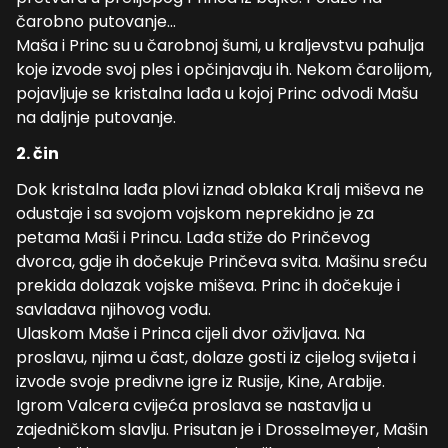
čarobno putovanje…
Maša i Princ su u čarobnoj šumi, u kraljevstvu pahulja
koje izvode svoj ples i opčinjavaju ih. Nekom čarolijom,
pojavljuje se kristalna lađa u kojoj Princ odvodi Mašu
na daljnje putovanje.
2. čin
Dok kristalna lađa plovi iznad oblaka Kralj miševa ne
odustaje i sa svojom vojskom neprekidno je za
petama Maši i Princu. Lađa stiže do Prinčevog
dvorca, gdje ih dočekuje Prinčeva svita. Mašinu sreću
prekida dolazak vojske miševa. Princ ih dočekuje i
savladava njihovog vođu.
Ulaskom Maše i Princa cijeli dvor oživljava. Na
proslavu, njima u čast, dolaze gosti iz cijelog svijeta i
izvode svoje predivne igre iz Rusije, Kine, Arabije.
Igrom Valcera cvijeća proslava se nastavlja u
zajedničkom slavlju. Prisutan je i Drosselmeyer, Mašin