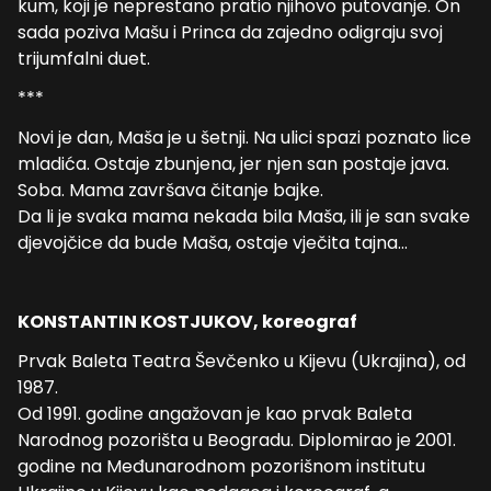
kum, koji je neprestano pratio njihovo putovanje. On
sada poziva Mašu i Princa da zajedno odigraju svoj
trijumfalni duet.
***
Novi je dan, Maša je u šetnji. Na ulici spazi poznato lice
mladića. Ostaje zbunjena, jer njen san postaje java.
Soba. Mama završava čitanje bajke.
Da li je svaka mama nekada bila Maša, ili je san svake
djevojčice da bude Maša, ostaje vječita tajna…
KONSTANTIN KOSTJUKOV, koreograf
Prvak Baleta Teatra Ševčenko u Kijevu (Ukrajina), od
1987.
Od 1991. godine angažovan je kao prvak Baleta
Narodnog pozorišta u Beogradu. Diplomirao je 2001.
godine na Međunarodnom pozorišnom institutu