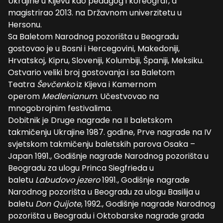
Ukrajine u Kijevu kao pedagog i koreograf, a
magistrirao 2013. na Državnom univerzitetu u
Hersonu.
Sa Baletom Narodnog pozorišta u Beogradu
gostovao je u Bosni i Hercegovini, Makedoniji,
Hrvatskoj, Kipru, Sloveniji, Kolumbiji, Španiji, Meksiku.
Ostvario veliki broj gostovanja i sa Baletom
Teatra
Ševčenko
iz Kijeva i Kamernom
operom
Medlenianum
. Učestvovao na
mnogobrojnim festivalima.
Dobitnik je Druge nagrade na II baletskom
takmičenju Ukrajine 1987. godine, Prve nagrade na IV
svjetskom takmičenju baletskih parova Osaka –
Japan 1991., Godišnje nagrade Narodnog pozorišta u
Beogradu za ulogu Princa Siegfrieda u
baletu
Labudovo jezero
1991., Godišnje nagrade
Narodnog pozorišta u Beogradu za ulogu Basilija u
baletu
Don Quijote
, 1992., Godišnje nagrade Narodnog
pozorišta u Beogradu i Oktobarske nagrade grada