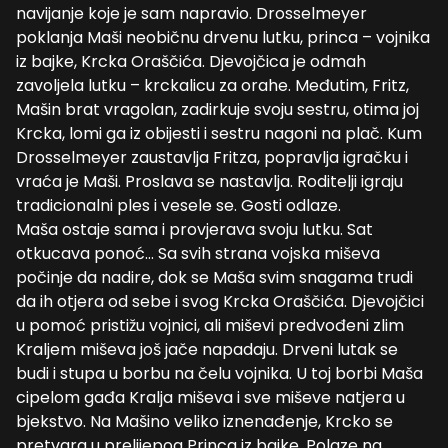
navijanje koje je sam napravio. Drosselmeyer
poklanja Maši neobičnu drvenu lutku, princa – vojnika
iz bajke, Krcka Oraščića. Djevojčica je odmah
zavoljela lutku – krckalicu za orahe. Međutim, Fritz,
Mašin brat vragolan, zadirkuje svoju sestru, otima joj
Krcka, lomi ga iz obijesti i sestru nagoni na plač. Kum
Drosselmeyer zaustavlja Fritza, popravlja igračku i
vraća je Maši. Proslava se nastavlja. Roditelji igraju
tradicionalni ples i vesele se. Gosti odlaze.
Maša ostaje sama i provjerava svoju lutku. Sat
otkucava ponoć… Sa svih strana vojska miševa
počinje da nadire, dok se Maša svim snagama trudi
da ih otjera od sebe i svog Krcka Oraščića. Djevojčici
u pomoć pristižu vojnici, ali miševi predvođeni zlim
Kraljem miševa još jače napadaju. Drveni lutak se
budi i stupa u borbu na čelu vojnika. U toj borbi Maša
cipelom gađa Kralja miševa i sve miševe natjera u
bjekstvo. Na Mašino veliko iznenađenje, Krcko se
pretvara u prelijepog Princa iz bajke. Polaze na