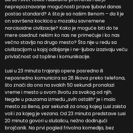
neprepoznavanje mogućnosti prave ljubavi danas
postao standard? A šta je sa našim Benom – da li je
on savršena kockica u mozaiku savremene
narcisoidne civilizacije? Kako je moguće biti do te
mere osednut nekim ko nas ne primećuje i ko nas
večno stavlja na drugo mesto? Šta nije u redu sa
civilizacijom u kojoj odbijanje i ne-ljubav izazivaju veću
privlačnost od topline i komunikacije.
Lusi u 23 minuta trajanja opere posredno ili
neposredno komunicira sa 28 likova preko telefona,
što znači da ona na svakih 50 sekundi pronalazi
vreme i mesto u svom životu za svakog od njih.
Negde u pauzama između „svih ostalih“ je i malo
mesto za Bena, par sekundi za onog kojeg Lusi zaista
voli i za kojeg je vezana. Od 23 minuta predstave Lusi
20 minuta govori u slušalicu, nežno dodirujući
brojčanik. Na prvi pogled frivolna komedija, bez