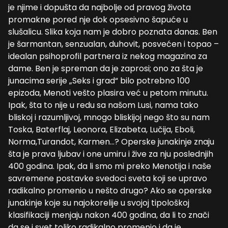
je njime i dopušta da najbolje od pravog života
promakne pored nje dok opsesivno šapuće u
slušalicu. Slika koja nam je dobro poznata danas. Ben
je šarmantan, senzualan, duhovit, posvećen i topao –
idealan psihoprofil partnera iz nekog magazina za
dame. Ben je spreman da je zaprosi; ono za šta je
junacima serije „Seks i grad“ bilo potrebno 100
epizoda, Menoti vešto plasira već u petom minutu.
Ipak, šta to nije u redu sa našom Lusi, nama tako
bliskoj i razumljivoj, mnogo bliskijoj nego što su nam
Toska, Baterflaj, Leonora, Elizabeta, Lučija, Eboli,
Norma,Turandot, Karmen…? Operske junakinje znaju
šta je prava ljubav i one umiru i žive za nju poslednjih
400 godina. Ipak, da li smo mi preko Menotija i naše
savremene postavke svedoci sveta koji se upravo
radikalno promenio u nešto drugo? Ako se operske
junakinje koje su najokorelije u svojoj tipološkoj
klasifikaciji menjaju nakon 400 godina, da li to znači
da se i svet toliko radikalno promenio i da je