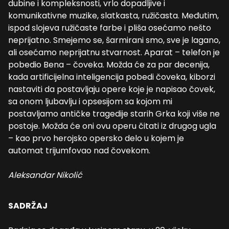
dubine i kompleksnosti, vrlo dopadljive i
komunikativne muzike, slatkasta, ružičasta. Međutim,
ispod slojeva ružičaste farbe i pliša osećamo nešto
neprijatno. Smejemo se, šarmirani smo, sve je lagano,
ali osećamo neprijatnu stvarnost. Aparat – telefon je
pobedio Bena – čoveka. Možda će za par decenija,
kada artificijelna inteligencija pobedi čoveka, kiborzi
nastaviti da postavljaju opere koje je napisao čovek,
sa onom ljubavlju i opsesijom sa kojom mi
postavljamo antičke tragedije starih Grka koji više ne
postoje. Možda će oni ovu operu čitati iz drugog ugla
– kao prvo herojsko opersko delo u kojem je
automat trijumfovao nad čovekom.
Aleksandar Nikolić
SADRŽAJ