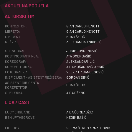
AKTUELNA PODJELA
AUTORSKI TIM
KOMPOZITOR:
GIAN CARLO MENOTTI
LIBRETO:
GIAN CARLO MENOTTI
DIRIGENT:
FUAD ŠETIĆ
REŽIJA:
ALEKSANDAR NIKOLIĆ
SCENOGRAF:
JOSIP LOVRENOVIĆ
KOSTIMOGRAFKINJA:
ATA OMERBAŠIĆ
KOREOGRAF:
ALEKSANDAR ILIĆ
KOREPETITORKA:
AIDA MUŠANOVIĆ-ARSIĆ
FOTOGRAFIJA:
VELIJA HASANBEGOVIĆ
INSPICIJENT – ASISTENT REŽISERA:
GORDAN SIMIĆ
ASISTENT DIRIGENTA –
FUAD ŠETIĆ
KOREPETITOR:
SUFLERKA
AIDA DŽEBO
LICA / CAST
LUCY ENGLAND
AIDA ČORBADŽIĆ
BEN UPTHEGROVE
NEDIM BAŠIĆ
LIFT BOY
SELMA ŠTRBO ARNAUTOVIĆ