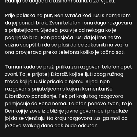
Radnja se događa u Lusinom stanu, u 20. vijeku.
Prije polaska na put, Ben svraća kod Lusi s namjerom
da joj ponudi brak. Zvoni telefon i ona dugo razgovara
s prijateljicom. Sljedeći poziv je od nekoga ko je
pogriješio broj. Ben podsjeća Lusi da joj ima nešto
važno saopštiti i da se plaši da će zakasniti na voz, a
ona provjerava preko telefona koliko je tačno sati.
Taman kada se pruži prilika za razgovor, telefon opet
zvoni. To je prijatelj Džordž, koji se ljuti zbog ružnog
trača koji je Lusi ispričala o njemu. Slijedi njen
razgovor s prijateljicom s kojom komentariše
Džordžovo ponašanje. Tek pri kraju tog razgovora
primjećuje da Bena nema. Telefon ponovo zvoni; to je
Ben koji je zove iz obližnje javne govornice i predlaže
joj da se vjenčaju. Na kraju razgovora Lusi ga moli da
je zove svakog dana dok bude odsutan.