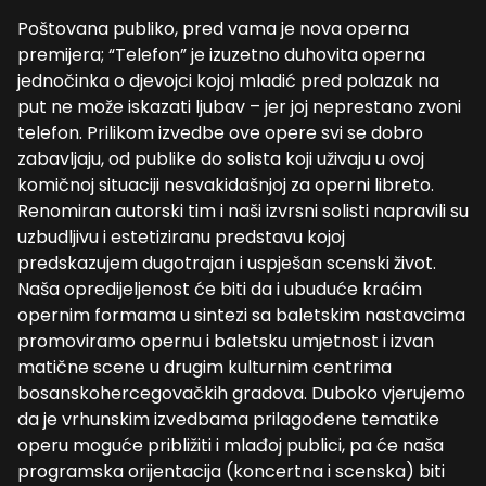
Poštovana publiko, pred vama je nova operna
premijera; “Telefon” je izuzetno duhovita operna
jednočinka o djevojci kojoj mladić pred polazak na
put ne može iskazati ljubav – jer joj neprestano zvoni
telefon. Prilikom izvedbe ove opere svi se dobro
zabavljaju, od publike do solista koji uživaju u ovoj
komičnoj situaciji nesvakidašnjoj za operni libreto.
Renomiran autorski tim i naši izvrsni solisti napravili su
uzbudljivu i estetiziranu predstavu kojoj
predskazujem dugotrajan i uspješan scenski život.
Naša opredijeljenost će biti da i ubuduće kraćim
opernim formama u sintezi sa baletskim nastavcima
promoviramo opernu i baletsku umjetnost i izvan
matične scene u drugim kulturnim centrima
bosanskohercegovačkih gradova. Duboko vjerujemo
da je vrhunskim izvedbama prilagođene tematike
operu moguće približiti i mlađoj publici, pa će naša
programska orijentacija (koncertna i scenska) biti