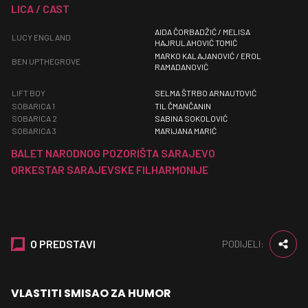
LICA / CAST
AIDA ČORBADŽIĆ / MELISA
LUCY ENGLAND
HAJRULAHOVIĆ TOMIĆ
MARKO KALAJANOVIĆ / EROL
BEN UPTHEGROVE
RAMADANOVIĆ
LIFT BOY
SELMA ŠTRBO ARNAUTOVIĆ
SOBARICA 1
TIL ČMANČANIN
SOBARICA 2
SABINA SOKOLOVIĆ
SOBARICA 3
MARIJANA MARIĆ
BALET NARODNOG POZORIŠTA SARAJEVO
ORKESTAR SARAJEVSKE FILHARMONIJE
O PREDSTAVI
PODIJELI:
VLASTITI SMISAO ZA HUMOR