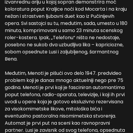
izvanrednu ariju u kojoj sopran demonstrira moć
koloratura poput Kraljice noći kod Mocarta i na kraju
nežan i strastven ljubavni duet kao iz Pučinijevih
opera. Svi sastojci su tu, međutim, sada, umesto u 180
minuta, komprimovani u samo 23 minuta scenskog
roler-kostera. Ipak, „Telefonu“ ništa ne nedostaje,
posebno ne sukob dva uzbudljiva lika – kapriciozne,
sobom opsednute Lusi i zaljubljenog, šarmantnog
Bena.
Međutim, Menoti je pišući ovo delo 1947. predvideo
problem koji je danas mnogo aktuelniji nego pre 75
godina. Menoti je prvi koji je fasciniran automantima
poput telefona, radio-aparata, televizije, i koji ih prvi
uvodi u opere koja je gotovo eksluzivno rezervisana
za visokomimetske likove, mitološka bića i
eventualno pastoralna nisomimetska stvorenja.
Automat je prvi put na sceni kao ravnopravni
partner. Lusi je zavisnik od svog telefona, opsednuta