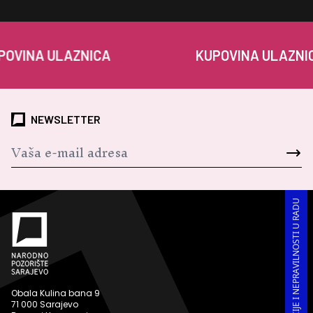
A ULAZNICA
KUPOVINA ULAZNICA
NEWSLETTER
PRIJAVA KORUPCIJE I NEPRAVILNOSTI U RADU
Obala Kulina bana 9
71 000 Sarajevo