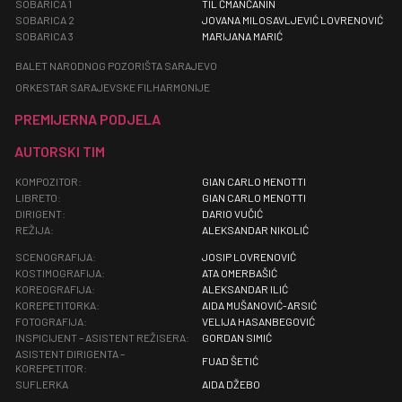
SOBARICA 1
TIL ČMANČANIN
SOBARICA 2
JOVANA MILOSAVLJEVIĆ LOVRENOVIĆ
SOBARICA 3
MARIJANA MARIĆ
BALET NARODNOG POZORIŠTA SARAJEVO
ORKESTAR SARAJEVSKE FILHARMONIJE
PREMIJERNA PODJELA
AUTORSKI TIM
KOMPOZITOR:
GIAN CARLO MENOTTI
LIBRETO:
GIAN CARLO MENOTTI
DIRIGENT:
DARIO VUČIĆ
REŽIJA:
ALEKSANDAR NIKOLIĆ
SCENOGRAFIJA:
JOSIP LOVRENOVIĆ
KOSTIMOGRAFIJA:
ATA OMERBAŠIĆ
KOREOGRAFIJA:
ALEKSANDAR ILIĆ
KOREPETITORKA:
AIDA MUŠANOVIĆ-ARSIĆ
FOTOGRAFIJA:
VELIJA HASANBEGOVIĆ
INSPICIJENT – ASISTENT REŽISERA:
GORDAN SIMIĆ
ASISTENT DIRIGENTA –
FUAD ŠETIĆ
KOREPETITOR:
SUFLERKA
AIDA DŽEBO