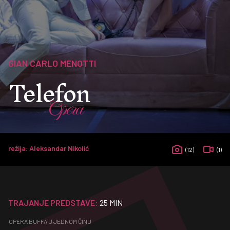
GIAN CARLO MENOTTI
Telefon
Opera
režija: Aleksandar Nikolić
(12)
(1)
TRAJANJE PREDSTAVE:
25 MIN
OPERA BUFFA U JEDNOM ČINU