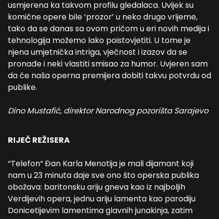
usmjerena ka takvom profilu gledalaca. Uvijek su
komične opere bile ‘prozor’ u neko drugo vrijeme,
tako da se danas sa ovom pričom u eri novih medija i
tehnologija možemo lako poistovjetiti. U tome je
njena umjetnička intriga, vječnost i izazov da se
pronađe i neki vlastiti smisao za humor. Uvjeren sam
da će naša operna premijera dobiti takvu potvrdu od
publike.
Dino Mustafić, direktor Narodnog pozorišta Sarajevo
RIJEČ REŽISERA
“Telefon“ Đan Karla Menotija je mali dijamant koji
nam u 23 minuta daje sve ono što operska publika
obožava: baritonsku ariju gneva kao iz najboljih
Verdijevih opera, jednu ariju lamenta kao parodiju
Donicetijevim lamentima glavnih junakinja, zatim