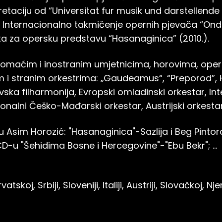
etaciju od “Universitat fur musik und darstellende
a; Internacionalno takmičenje opernih pjevača “Ond
eta za opersku predstavu “Hasanaginica” (2010.).
omaćim i inostranim umjetnicima, horovima, oper
m i stranim orkestrima: „Gaudeamus“, “Preporod”, 
ska filharmonija, Evropski omladinski orkestar, In
conalni Češko-Mađarski orkestar, Austrijski orkesta
Asim Horozić: "Hasanaginica"-Sazlija i Beg Pintor
CD-u "Šehidima Bosne i Hercegovine"-"Ebu Bekr"; ...
tskoj, Srbiji, Sloveniji, Italiji, Austriji, Slovačkoj, N