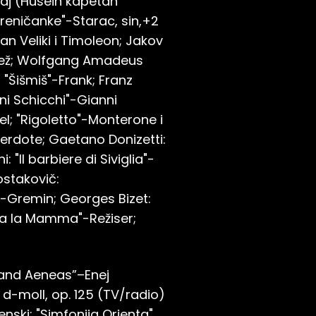
maj (Husein kapetan
reničanke"-Starac, sin,+2
an Veliki i Timoleon; Jakov
-Jež; Wolfgang Amadeus
 "Šišmiš"-Frank; Franz
ni Schicchi"-Gianni
l; "Rigoletto"-Monterone i
erdote; Gaetano Donizetti:
"Il barbiere di Siviglia"-
ostakovič:
ин"-Gremin; Georges Bizet:
va la Mamma"-Režiser;
o and Aeneas”–Enej
9 d-moll, op. 125 (TV/radio)
enski: "Simfonija Orienta"