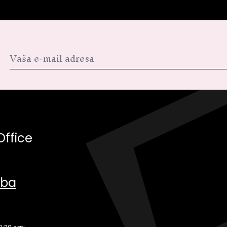
Office
.ba