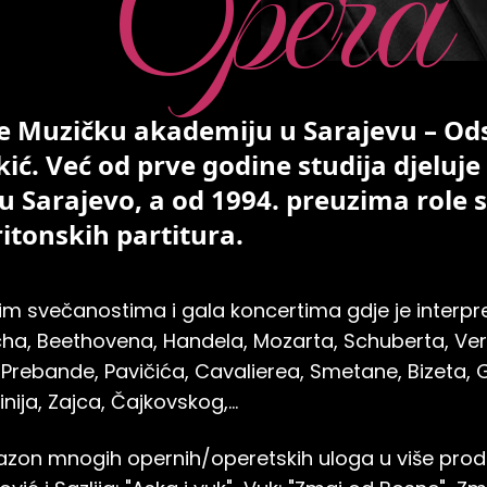
Opera
e Muzičku akademiju u Sarajevu – Ods
kić. Već od prve godine studija djeluje
Sarajevo, a od 1994. preuzima role s
itonskih partitura.
 svečanostima i gala koncertima gdje je interpre
cha, Beethovena, Handela, Mozarta, Schuberta, Ve
, Prebande, Pavičića, Cavalierea, Smetane, Bizeta,
inija, Zajca, Čajkovskog,…
japazon mnogih opernih/operetskih uloga u više prod