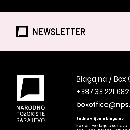
NEWSLETTER
Blagajna / Box 
+387 33 221 682
boxoffice@nps
Radno vrijeme blagajne:
Na dan izvođenja predstava