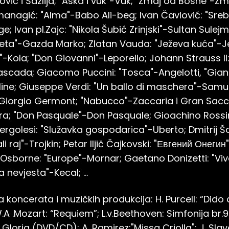
vić i Sazlija; "Aska i vuk"-Vuk; "Zmaj od Bosne"-Z
nagić: "Alma"-Babo Ali-beg; Ivan Čavlović: "Sreb
Ivan pl.Zajc: "Nikola Šubić Zrinjski"-Sultan Sulejm
ijeta"-Gazda Marko; Zlatan Vauda: "Ježeva kuća"
"-Kola; "Don Giovanni"-Leporello; Johann Strauss II:
ascada; Giacomo Puccini: "Tosca"-Angelotti, "Gian
ine; Giuseppe Verdi: "Un ballo di maschera"-Samue
"-Giorgio Germont; "Nabucco"-Zaccaria i Gran Sacc
a; "Don Pasquale"-Don Pasquale; Gioachino Rossini: 
Pergolesi: "Služavka gospodarica"-Uberto; Dmitrij Š
li raj"-Trojkin; Petar Iljič Čajkovski: "Евгений Онег
 Osborne: "Europe"-Mornar; Gaetano Donizetti: "Vi
nevjesta"-Kecal; ...
koncerata i muzičkih produkcija: H. Purcell: “Did
.A .Mozart: “Requiem”; L.v.Beethoven: Simfonija br.
 Gloria (DVD/CD); A. Ramirez:"Missa Criolla"; J. Slav