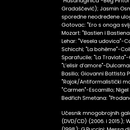
"Hasanaginica"-Beg Pintoro
Gradaščević); Jasmin Osma
sporedne neodređene uloge; 
Gotovac: "Ero s onoga sv
Mozart: "Bastien i Bastiena
Lehar: "Vesela udovica"-C
Schicchi; "La bohème"-Coll
Sparafucile; "La Traviata
"L’elisir d’amore"-Dulcamar
Basilio; Giovanni Battista 
"Rajok/Antiformalistički ma
"Carmen"-Escamillo; Nigel
Bedřich Smetana: "Prodana 
Učesnik mnogobrojnih gala 
(DVD/CD) (2006. i 2015.); W
(1998.); G.Puccini: Messa di