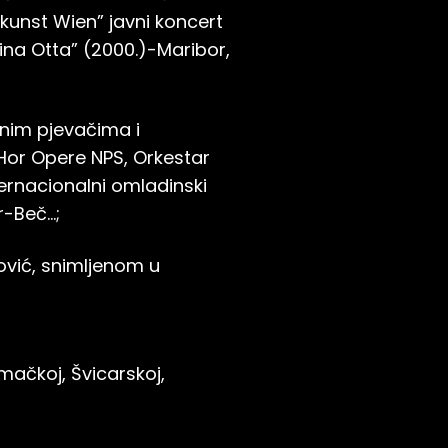
 kunst Wien” javni koncert
ina Otta” (2000.)-Maribor,
nim pjevačima i
Hor Opere NPS, Orkestar
ternacionalni omladinski
r-Beč…;
ović, snimljenom u
jemačkoj, Švicarskoj,