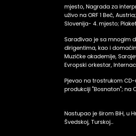
mjesto, Nagrada za interpr
uživo na ORF 1 Beč, Austri
Slovenija- 4. mjesto; Plak
Sarađivao je sa mnogim d
dirigentima, kao i domaći
Muzičke akademije, Sarajev
Evropski orkestar, Interna
Pjevao na trostrukom CD-u 
produkciji "Bosnaton"; na 
Nastupao je širom BiH, u Hrva
Švedskoj, Turskoj...