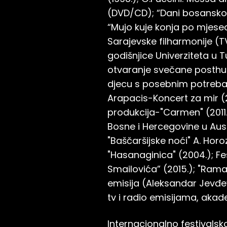
(DVD/CD); “Dani bosanskog
“Mujo kuje konja po mjes
Sarajevske filharmonije (T
godišnjice Univerziteta u 
otvaranje svečane posthumn
djecu s posebnim potrebama
Arapacis-Koncert za mir (2
produkcija-"Carmen" (2011.)
Bosne i Hercegovine u Austr
"Baščaršijske noći" A. Horo
"Hasanaginica" (2004.); Fes
Smailovića” (2015.); "Ram
emisija (Aleksandar Jevđe
tv i radio emisijama, aka
Internacionalno festival