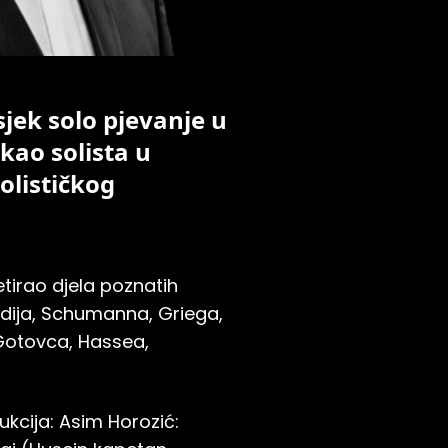
jek solo pjevanje u
 kao solista u
olističkog
tirao djela poznatih
rdija, Schumanna, Griega,
 Gotovca, Hassea,
ukcija: Asim Horozić: