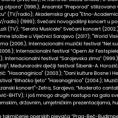
 otpora” (1996.); Ansambl “Preporod” stilizovana 
ecu” (TV/radio); Akademska grupa "Etno-Academic
V/radio) (1999); Svečani novogodišnji koncert u p
Tuzli (TV); ”Serata Musicale” Svečani koncert (2002
e izložbe u Vijećnici Sarajevo (2017); "World Vis
 (2006.); Internacionalni muzički festival “Nei s
006.); Internacionalni festival “Opern Air Festsp
; Internacionalni festival “Sarajevska zima” (1999.);
iji"; Međunarodni dječiji festival Šibenik-A. Horozić 
zić: "Hasanaginica" (2003.); "Dani kulture Bosne i 
tival “Bihaćko ljeto” "Hasanaginica" (2004.); Muzič
azanski koncert"-Zetra, Sarajevo; “Moderato cant
vić-BHTV); i još mnogo drugih nastupa na gala s
demskim, državnim, umjetničkim prezentacijama, hu
sko takmičenje operskih pjevača “Prag-Beč-Budimp