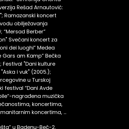
verzija Rešad Arnautović:
"; Ramazanski koncert
ovodu obilježavanja
.); “Mersad Berber”
ion" Svečani koncert za
uoni dei luoghi” Medea
iele Gars am Kamp” Bečka
 Festival "Dani kulture
"Aska i vuk" (2005.);
Hercegovine u Turskoj
ki festival “Dani Avde
abile”-nagrađena muzička
večanostima, koncertima,
manitarnim koncertima, ...
ešta” u Badenu-Beč-2.