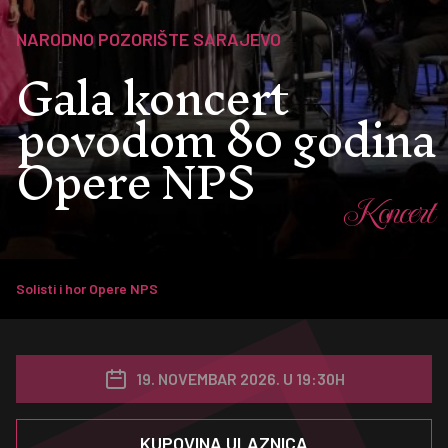
NARODNO POZORIŠTE SARAJEVO
Gala koncert
povodom 80 godina
Opere NPS
Koncert
Solisti i hor Opere NPS
19. NOVEMBAR 2026. U 19:30H
KUPOVINA ULAZNICA