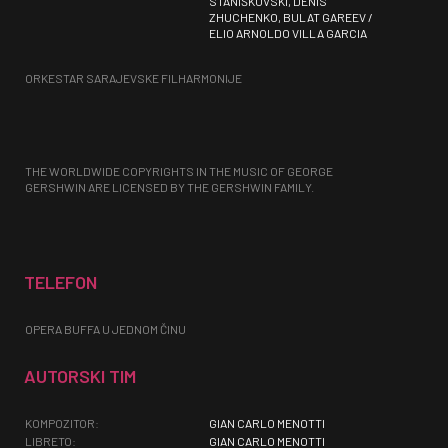
STANIŠKOVSKI, DENIS
ZHUCHENKO, BULAT GAREEV /
ELIO ARNOLDO VILLA GARCIA
ORKESTAR SARAJEVSKE FILHARMONIJE
THE WORLDWIDE COPYRIGHTS IN THE MUSIC OF GEORGE
GERSHWIN ARE LICENSED BY THE GERSHWIN FAMILY.
TELEFON
OPERA BUFFA U JEDNOM ČINU
AUTORSKI TIM
KOMPOZITOR:
GIAN CARLO MENOTTI
LIBRETO:
GIAN CARLO MENOTTI