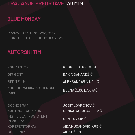
TRAJANJE PREDSTAVE:
30 MIN
BLUE MONDAY
PRAIZVEDBA: BRODWAY, 1922.
LIBRETO PO B. G. BUDDY DESYLVA
AUTORSKI TIM
KOMPOZITOR:
GEORGE GERSHWIN
DIRIGENT:
BAKIR SAMARDŽIĆ
REDITELJ:
ALEKSANDAR NIKOLIĆ
KOREOGRAFKINJA-SCENSKI
BELMA ČEČO BAKRAČ
POKRET:
SCENOGRAF:
JOSIP LOVRENOVIĆ
KOSTIMOGRAFKINJA:
SENKA RANOSAVLJEVIĆ
INSPICIJENT - ASISTENT
GORDAN SIMIĆ
REŽISERA:
KOREPETITORKA:
AIDA MUŠANOVIĆ-ARSIĆ
SUFLERKA:
AIDA DŽEBO