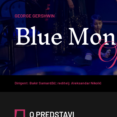
Blue Mon
GEORGE GERSHWIN
Op
Dirigent: Bakir Samardžić; reditelj: Aleksandar Nikolić
O PREDSTAVI