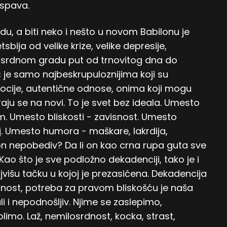
 spava.
du, a biti neko i nešto u novom Babilonu je
bija od velike krize, velike depresije,
milosrdnom gradu put od trnovitog dna do
ć je samo najbeskrupuloznijima koji su
ocije, autentične odnose, onima koji mogu
raju se na novi. To je svet bez ideala. Umesto
zam. Umesto bliskosti - zavisnost. Umesto
aj. Umesto humora - maškare, lakrdija,
bilon nepobediv? Da li on kao crna rupa guta sve
 Kao što je sve podložno dekadenciji, tako je i
šu tačku u kojoj je prezasićena. Dekadencija
nost, potreba za pravom bliskošću je naša
li i nepodnošljiv. Njime se zaslepimo,
limo. Laž, nemilosrdnost, kocka, strast,