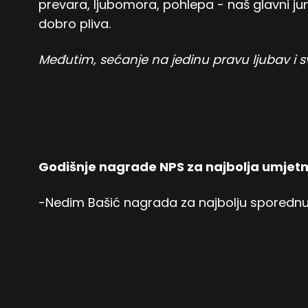
prevara, ljubomora, pohlepa - naš glavni jun
dobro pliva.
Međutim, sećanje na jedinu pravu ljubav i sv
Godišnje nagrade NPS za najbolja umjetn
-Nedim Bašić nagrada za najbolju spored