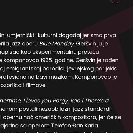
i umjetnički i kulturni događaj jer smo prva
rila jazz operu
Blue Monday
. Geršvin ju je
 napisao kao eksperimentalnu preteču
je komponovao 1935. godine. Geršvin je rođen
j emigrantskoj porodici, jevrejskog porijekla.
se profesionalno bavi muzikom. Komponovao je
ozorišta i filmove.
rtime, I loves you Porgy, kao i There’s a
enom postali nezaobilazni jazz standardi.
 opernu noć američkih kompozitora, jer će se
zajedno sa operom Telefon Đan Karla