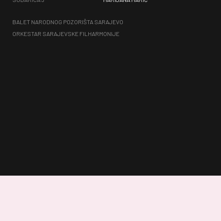
BALET NARODNOG POZORIŠTA SARAJEVO
ORKESTAR SARAJEVSKE FILHARMONIJE