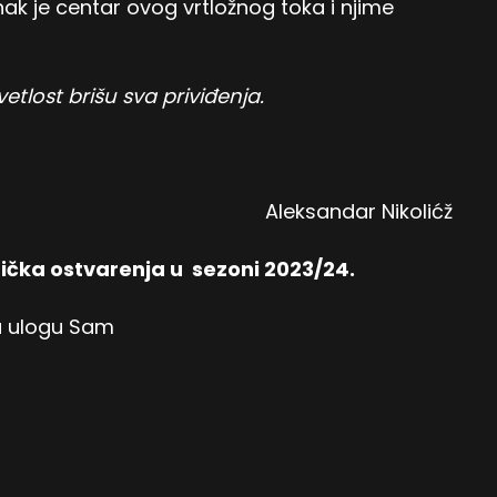
ak je centar ovog vrtložnog toka i njime
etlost brišu sva priviđenja.
Aleksandar Nikolićž
ička ostvarenja u sezoni 2023/24.
nu ulogu Sam