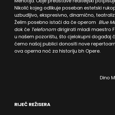
Menotija. Obje predstave rediteljski potpisuj
Nikolić kojeg odlikuje poseban estetski ruko
uzbudljivo, ekspresivno, dinamično, teatra
Želim posebno istaći da će operom
Blue M
dok će
Telefonom
dirigirati mladi maestro F
u našem pozorištu, što cjelokupni događaj č
ćemo našoj publici donositi nove repertoarne
ova operna noć za historiju bh Opere.
Dino M
RIJEČ REŽISERA