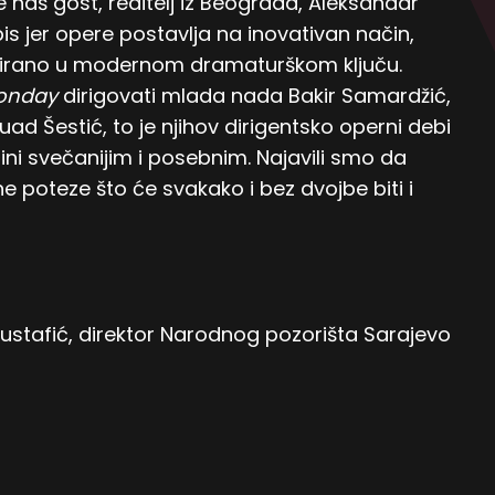
e naš gost, reditelj iz Beograda, Aleksandar
pis jer opere postavlja na inovativan način,
lizirano u modernom dramaturškom ključu.
onday
dirigovati mlada nada Bakir Samardžić,
uad Šestić, to je njihov dirigentsko operni debi
ini svečanijim i posebnim. Najavili smo da
 poteze što će svakako i bez dvojbe biti i
ustafić, direktor Narodnog pozorišta Sarajevo