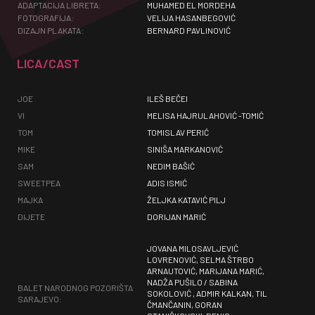
ADAPTACIJA LIBRETA:
MUHAMED EL MORDEHA
FOTOGRAFIJA:
VELIJA HASANBEGOVIĆ
DIZAJN PLAKATA:
BERNARD PAVLINOVIĆ
LICA/CAST
JOE
ILEŠ BEČEI
VI
MELISA HAJRULAHOVIĆ -TOMIĆ
TOM
TOMISLAV PERIĆ
MIKE
SINIŠA MARKANOVIĆ
SAM
NEDIM BAŠIĆ
SWEETPEA
ADIS ISMIĆ
MAJKA
ŽELJKA KATAVIĆ PILJ
DIJETE
DORIJAN MARIĆ
JOVANA MILOSAVLJEVIĆ
LOVRENOVIĆ, SELMA ŠTRBO
ARNAUTOVIĆ, MARIJANA MARIĆ,
NADŽA PUŠILO / SABINA
BALET NARODNOG POZORIŠTA
SOKOLOVIĆ , ADMIR KALKAN, TIL
SARAJEVO:
ČMANČANIN, GORAN