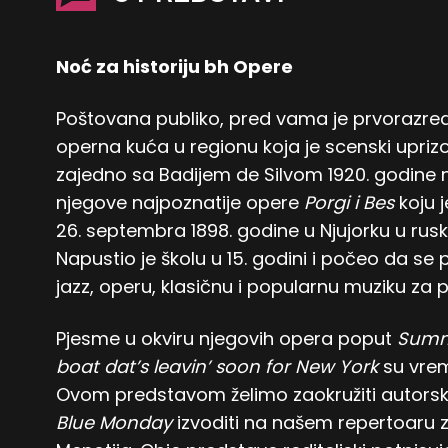
Noć za historiju bh Opere
Poštovana publiko, pred vama je prvorazredn
operna kuća u regionu koja je scenski uprizo
zajedno sa Badijem de Silvom 1920. godine
njegove najpoznatije opere
Porgi i Bes
koju 
26. septembra 1898. godine u Njujorku u rusko
Napustio je školu u 15. godini i počeo da 
jazz, operu, klasičnu i popularnu muziku za p
Pjesme u okviru njegovih opera poput
Summe
boat dat’s leavin’ soon for New York
su vrem
Ovom predstavom želimo zaokružiti autorski
Blue Monday
izvoditi na našem repertoaru 