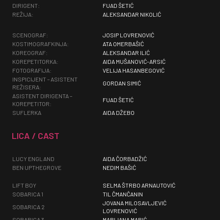
DIRIGENT:
FUAD ŠETIĆ
REŽIJA:
ALEKSANDAR NIKOLIĆ
SCENOGRAF:
JOSIP LOVRENOVIĆ
KOSTIMOGRAFKINJA:
ATA OMERBAŠIĆ
KOREOGRAF:
ALEKSANDAR ILIĆ
KOREPETITORKA:
AIDA MUŠANOVIĆ-ARSIĆ
FOTOGRAFIJA:
VELIJA HASANBEGOVIĆ
INSPICIJENT – ASISTENT
GORDAN SIMIĆ
REŽISERA:
ASISTENT DIRIGENTA –
FUAD ŠETIĆ
KOREPETITOR:
SUFLERKA
AIDA DŽEBO
LICA / CAST
LUCY ENGLAND
AIDA ČORBADŽIĆ
BEN UPTHEGROVE
NEDIM BAŠIĆ
LIFT BOY
SELMA ŠTRBO ARNAUTOVIĆ
SOBARICA 1
TIL ČMANČANIN
JOVANA MILOSAVLJEVIĆ
SOBARICA 2
LOVRENOVIĆ
SOBARICA 3
MARIJANA MARIĆ