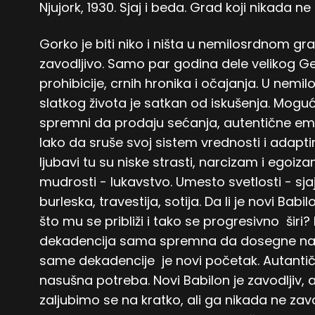
Njujork, 1930. Sjaj i beda. Grad koji nikada ne
Gorko je biti niko i ništa u nemilosrdnom gra
zavodljivo. Samo par godina dele velikog Gets
prohibicije, crnih hronika i očajanja. U ne
slatkog života je satkan od iskušenja. Mogu
spremni da prodaju sećanja, autentične em
lako da sruše svoj sistem vrednosti i adapti
ljubavi tu su niske strasti, narcizam i egoi
mudrosti - lukavstvo. Umesto svetlosti - sj
burleska, travestija, sotija. Da li je novi Ba
što mu se približi i tako se progresivno širi?
dekadencija sama spremna da dosegne najvi
same dekadencije je novi početak. Autantič
nasušna potreba. Novi Babilon je zavodljiv, a
zaljubimo se na kratko, ali ga nikada ne zavo