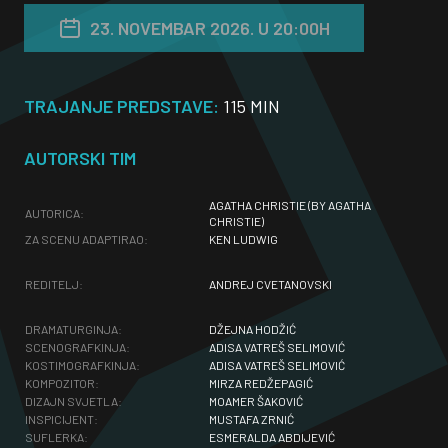
23. NOVEMBAR 2026. U 20:00H
TRAJANJE PREDSTAVE:
115 MIN
AUTORSKI TIM
AGATHA CHRISTIE (BY AGATHA
AUTORICA:
CHRISTIE)
ZA SCENU ADAPTIRAO:
KEN LUDWIG
REDITELJ:
ANDREJ CVETANOVSKI
DRAMATURGINJA:
DŽEJNA HODŽIĆ
SCENOGRAFKINJA:
ADISA VATREŠ SELIMOVIĆ
KOSTIMOGRAFKINJA:
ADISA VATREŠ SELIMOVIĆ
KOMPOZITOR:
MIRZA REDŽEPAGIĆ
DIZAJN SVJETLA:
MOAMER ŠAKOVIĆ
INSPICIJENT:
MUSTAFA ZRNIĆ
SUFLERKA:
ESMERALDA ABDIJEVIĆ