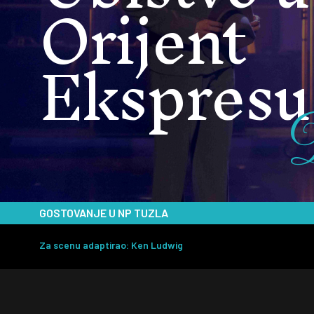
Orijent
Ekspresu
GOSTOVANJE U NP TUZLA
Za scenu adaptirao: Ken Ludwig