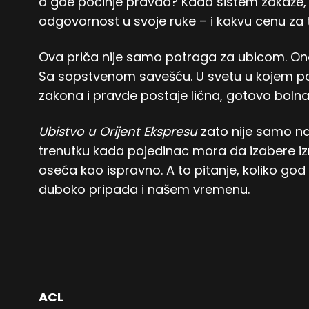
a gde počinje pravda? Kada sistem zakaže,
odgovornost u svoje ruke – i kakvu cenu za 
Ova priča nije samo potraga za ubicom. O
Sa sopstvenom savešću. U svetu u kojem pove
zakona i pravde postaje lična, gotovo bolna
Ubistvo u Orijent Ekspresu
zato nije samo na
trenutku kada pojedinac mora da izabere i
oseća kao ispravno. A to pitanje, koliko god
duboko pripada i našem vremenu.
ACL