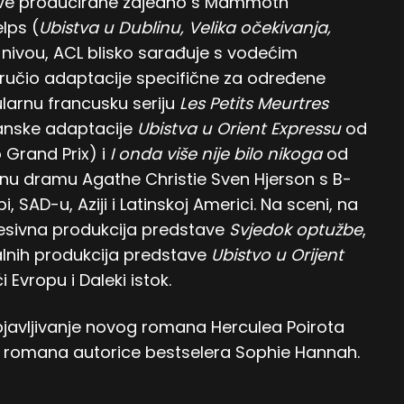
 sve producirane zajedno s Mammoth
lps (
Ubistva u Dublinu, Velika očekivanja,
vou, ACL blisko sarađuje s vodećim
ručio adaptacije specifične za određene
ularnu francusku seriju
Les Petits Meurtres
panske adaptacije
Ubistva u Orient Expressu
od
 Grand Prix) i
I onda više nije bilo nikoga
od
nu dramu Agathe Christie Sven Hjerson s B-
pi, SAD-u, Aziji i Latinskoj Americi. Na sceni, na
esivna produkcija predstave
Svjedok optužbe
,
obalnih produkcija predstave
Ubistvo u Orijent
 Evropu i Daleki istok.
 objavljivanje novog romana Herculea Poirota
a romana autorice bestselera Sophie Hannah.