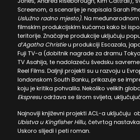
Jones, Andrea Riseborough, Kim Cattrall),
Screenom, a scenarije je napisala Sarah Phe
Uslužno radno mjesto).
Na međunarodnom ni
filmskim produkcijskim kućama kako bi ispo
teritorije. Značajne produkcije uključuju pop
d’Agatha Christie
u produkciji Escazala, ja
Fuji TV-a (dobitnik nagrade za dramu Tokyo
TV Asahija, te nadolazeću švedsku savreme
Reel Films. Daljnji projekti su u razvoju u Evro
londonskom South Banku, prikazuje se impr
koju je kritika pohvalila. Nekoliko velikih gl
Ekspresu
održava se širom svijeta, uključujući
Najnoviji književni projekti ACL-a uključuju
Ubistva u Kingfisher Hillu
, četvrtog nastavk
Uskoro slijedi i peti roman.