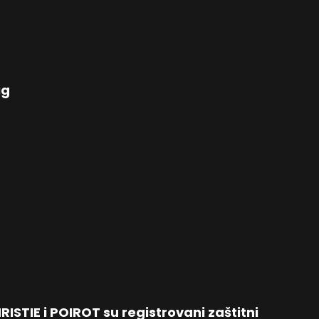
ig
STIE i POIROT su registrovani zaštitni