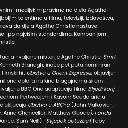
ževnim i medijskim pravima na djela Agathe
oljim talentima u filmu, televiziji, izdavaštvu,
urava da djela Agathe Christie nastave
ine i po najvišim standardima. Kompanijom
istie.
acija hvaljene misterije Agathe Christie,
Smrt
ao, Kenneth Branagh, inače pet puta nominiran
filmski hit
Ubistvo u Orient Expressu
, objavljen
 miliona dolara na kino blagajnama širom
uju hvaljenu BBC One adaptaciju filma
Blijedi konj
Seanom Pertweejem i Kayom Scodalario u
e uključuju
Ubistva u ABC-u
(John Malkovich,
hy, Anna Chancellor, Matthew Goode
), I onda
ance, Sam Neill) i
Svjedok optužbe
(Toby