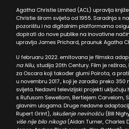
Agatha Christie Limited (ACL) upravlja knji
Christie širom svijeta od 1955. Saradnja s najb
pozorištu i na digitalnim platformama osig
dopirati do nove publike na inovativne nač
upravlja James Prichard, praunuk Agatha Chr
U februaru 2022. emitovana je filmska adapt
na Nilu
, studija 20th Century. Film je režir
za Oscara koji također glumi Poirota, a prati 
u novembru 2017., koji je zaradio preko 350
svijeta. Nedavni televizijski projekti uključ
s Rufusom Sewellom, Bertiejem Carvelom, 
glavnim ulogama. Druge nedavne adaptacij
Rupert Grint),
Iskušenje nevinošću
(Bill Nig
više nije bilo nikoga
(Aidan Turner, Charles D