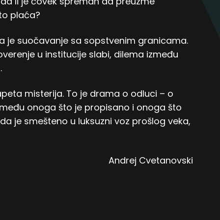
 da li je čovek spreman da preuzme
to plaća?
na je suočavanje sa sopstvenim granicama.
renje u institucije slabi, dilema između
.
peta misterija. To je drama o odluci – o
zmeđu onoga što je propisano i onoga što
 da je smešteno u luksuzni voz prošlog veka,
Andrej Cvetanovski