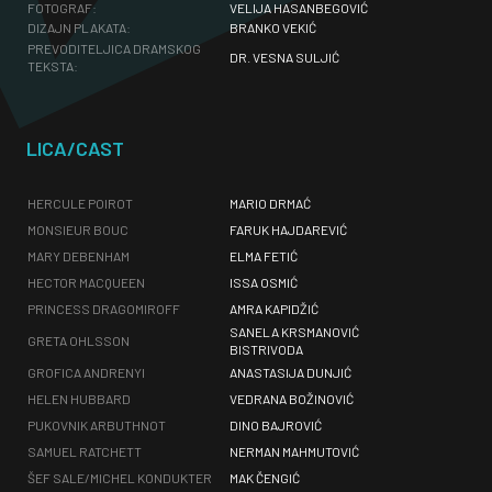
FOTOGRAF:
VELIJA HASANBEGOVIĆ
DIZAJN PLAKATA:
BRANKO VEKIĆ
PREVODITELJICA DRAMSKOG
DR. VESNA SULJIĆ
TEKSTA:
LICA/CAST
HERCULE POIROT
MARIO DRMAĆ
MONSIEUR BOUC
FARUK HAJDAREVIĆ
MARY DEBENHAM
ELMA FETIĆ
HECTOR MACQUEEN
ISSA OSMIĆ
PRINCESS DRAGOMIROFF
AMRA KAPIDŽIĆ
SANELA KRSMANOVIĆ
GRETA OHLSSON
BISTRIVODA
GROFICA ANDRENYI
ANASTASIJA DUNJIĆ
HELEN HUBBARD
VEDRANA BOŽINOVIĆ
PUKOVNIK ARBUTHNOT
DINO BAJROVIĆ
SAMUEL RATCHETT
NERMAN MAHMUTOVIĆ
ŠEF SALE/MICHEL KONDUKTER
MAK ČENGIĆ