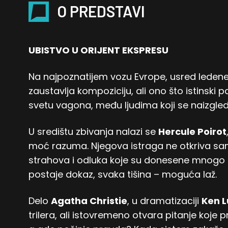
O PREDSTAVI
UBISTVO U ORIJENT EKSPRESU
Na najpoznatijem vozu Evrope, usred ledene
zaustavlja kompoziciju, ali ono što istinski 
svetu vagona, među ljudima koji se naizgled
U središtu zbivanja nalazi se
Hercule Poirot
moć razuma. Njegova istraga ne otkriva samo
strahova i odluka koje su donesene mnogo p
postaje dokaz, svaka tišina – moguća laž.
Delo
Agatha Christie
, u dramatizaciji
Ken 
trilera, ali istovremeno otvara pitanje koje 