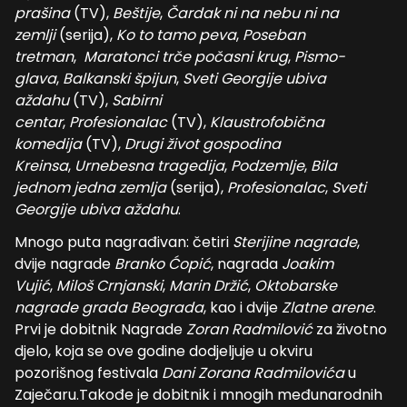
prašina
(TV),
Beštije
,
Čardak ni na nebu ni na
zemlji
(serija),
Ko to tamo peva
,
Poseban
tretman
,
Maratonci trče počasni krug
,
Pismo-
glava
,
Balkanski špijun
,
Sveti Georgije ubiva
aždahu
(TV),
Sabirni
centar
,
Profesionalac
(TV),
Klaustrofobična
komedija
(TV),
Drugi život gospodina
Kreinsa
,
Urnebesna tragedija
,
Podzemlje
,
Bila
jednom jedna zemlja
(serija),
Profesionalac
,
Sveti
Georgije ubiva aždahu
.
Mnogo puta nagrađivan: četiri
Sterijine nagrade
,
dvije nagrade
Branko Ćopić
, nagrada
Joakim
Vujić
,
Miloš Crnjanski
,
Marin Držić
,
Oktobarske
nagrade grada Beograda
, kao i dvije
Zlatne arene
.
Prvi je dobitnik Nagrade
Zoran Radmilović
za životno
djelo, koja se ove godine dodjeljuje u okviru
pozorišnog festivala
Dani Zorana Radmilovića
u
Zaječaru.Takođe je dobitnik i mnogih međunarodnih