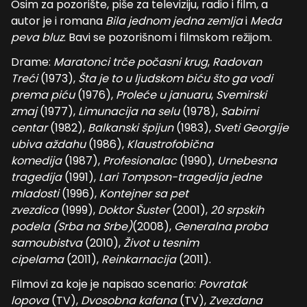
Osim za pozorište, piše za televiziju, radio i film, a
autor je i romana
Bila jednom jedna zemlja
i
Meda
peva bluz
. Bavi se pozorišnom i filmskom režijom.
Drame:
Maratonci trče počasni krug
,
Radovan
Treći
(1973),
Šta je to u ljudskom biću što ga vodi
prema piću
(1976),
Proleće u januaru
,
Svemirski
zmaj
(1977),
Limunacija na selu
(1978),
Sabirni
centar
(1982),
Balkanski špijun
(1983),
Sveti Georgije
ubiva aždahu
(1986),
Klaustrofobična
komedija
(1987),
Profesionalac
(1990),
Urnebesna
tragedija
(1991),
Lari Tompson-tragedija jedne
mladosti
(1996),
Kontejner sa pet
zvezdica
(1999),
Doktor Šuster
(2001),
20 srpskih
podela (Srba na Srbe)
(2008),
Generalna proba
samoubistva
(2010),
Život u tesnim
cipelama
(2011),
Reinkarnacija
(2011).
Filmovi za koje je napisao scenario:
Povratak
lopova
(TV),
Dvosobna kafana
(TV),
Zvezdana