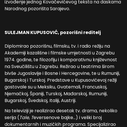
izvođenje jednog Kovačevićevog teksta na daskama
Narodnog pozorišta Sarajevo.
SULEJMAN KUPUSOVIĆ,
pozorišni reditelj
Diplomirao pozorišnu, filmsku, tv. i radio režiju na
Akademiji kazališne i filmske umjetnosti u Zagrebu
1974. godine, te filozofiju i komparativnu književnost
na Sveučilištu u Zagrebu. Režirao u teatrima širom
bivše Jugoslavije i Bosne i Hercegovine, te u Rumuniji,
Bugarskoj i Turskoj. Predstave u Kupusovićevoj režiji
gostovale su u Meksiku, Gvatemali, Francuskoj,
Njemačkoj, Španiji, Turskoj, Mađarskoj, Rumuniji,
Bugarskoj, Švedskoj, Italiji, Austriji.
Na televiziji je realizirao desetak tv. drama, nekoliko
serija (
Tale
,
T
eversenove bajke…) i veliki broj
dokumentarnih i muzičkih programa. Specijalizirao