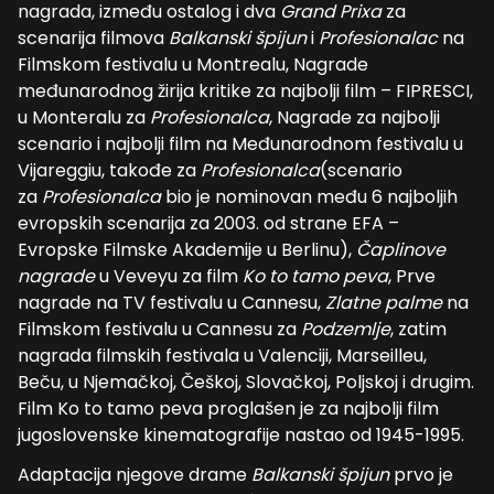
nagrada, između ostalog i dva
Grand Prixa
za
scenarija filmova
Balkanski špijun
i
Profesionalac
na
Filmskom festivalu u Montrealu, Nagrade
međunarodnog žirija kritike za najbolji film – FIPRESCI,
u Monteralu za
Profesionalca
, Nagrade za najbolji
scenario i najbolji film na Međunarodnom festivalu u
Vijareggiu, takođe za
Profesionalca
(scenario
za
Profesionalca
bio je nominovan među 6 najboljih
evropskih scenarija za 2003. od strane EFA –
Evropske Filmske Akademije u Berlinu),
Čaplinove
nagrade
u Veveyu za film
Ko to tamo peva
, Prve
nagrade na TV festivalu u Cannesu,
Zlatne palme
na
Filmskom festivalu u Cannesu za
Podzemlje
, zatim
nagrada filmskih festivala u Valenciji, Marseilleu,
Beču, u Njemačkoj, Češkoj, Slovačkoj, Poljskoj i drugim.
Film Ko to tamo peva proglašen je za najbolji film
jugoslovenske kinematografije nastao od 1945-1995.
Adaptacija njegove drame
Balkanski špijun
prvo je