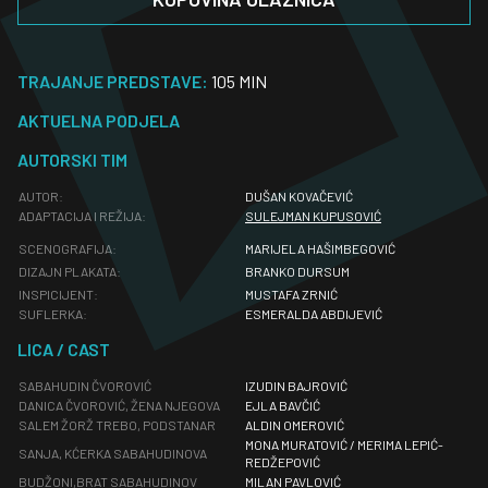
TRAJANJE PREDSTAVE:
105 MIN
AKTUELNA PODJELA
AUTORSKI TIM
AUTOR:
DUŠAN KOVAČEVIĆ
ADAPTACIJA I REŽIJA:
SULEJMAN KUPUSOVIĆ
SCENOGRAFIJA:
MARIJELA HAŠIMBEGOVIĆ
DIZAJN PLAKATA:
BRANKO DURSUM
INSPICIJENT:
MUSTAFA ZRNIĆ
SUFLERKA:
ESMERALDA ABDIJEVIĆ
LICA / CAST
SABAHUDIN ČVOROVIĆ
IZUDIN BAJROVIĆ
DANICA ČVOROVIĆ, ŽENA NJEGOVA
EJLA BAVČIĆ
SALEM ŽORŽ TREBO, PODSTANAR
ALDIN OMEROVIĆ
MONA MURATOVIĆ / MERIMA LEPIĆ-
SANJA, KĆERKA SABAHUDINOVA
REDŽEPOVIĆ
BUDŽONI,BRAT SABAHUDINOV
MILAN PAVLOVIĆ