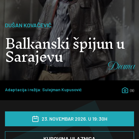
DUŠAN KOVAČEVIĆ
Balkanski špijun u
Sarajevu
Drama
Adaptacija i režija: Sulejman Kupusović
(9)
23. NOVEMBAR 2026. U 19:30H
KUPOVINA ULAZNICA