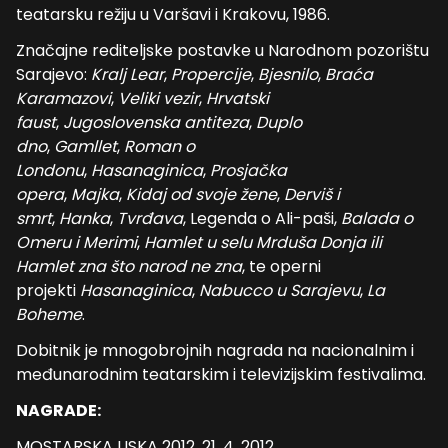
teatarsku režiju u Varšavi i Krakovu, 1986.
Značajne rediteljske postavke u Narodnom pozorištu
Sarajevo:
Kralj Lear
,
Propercije
,
Bjesnilo
,
Braća
Karamazovi
,
Veliki vezir
,
Hrvatski
faust
,
Jugoslovenska antiteza
,
Duplo
dno
,
Gamllet
,
Roman o
Londonu
,
Hasanaginica
,
Prosjačka
opera
,
Majka
,
Kidaj od svoje žene
,
Derviš i
smrt
,
Hanka
,
Tvrđava
, Legenda o Ali-paši,
Balada o
Omeru i Merimi
,
Hamlet u selu Mrduša Donja ili
Hamlet zna što narod ne zna
, te operni
projekti
Hasanaginica
,
Nabucco u Sarajevu
,
La
Boheme
.
Dobitnik je mnogobrojnih nagrada na nacionalnim i
međunarodnim teatarskim i televizijskim festivalima.
NAGRADE:
MOSTARSKA LISKA 2012, 21. 4. 2012.