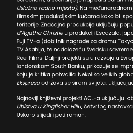
Uslužno radno mjesto).
Na međunarodnom ni
filmskim produkcijskim kućama kako bi ispo
teritorije. Značajne produkcije uključuju pop
d’Agatha Christie
u produkciji Escazala, ja
Fuji TV-a (dobitnik nagrade za dramu Tokyo
TV Asahija, te nadolazeću švedsku savreme
Reel Films. Daljnji projekti su u razvoju u Evro
londonskom South Banku, prikazuje se impr
koju je kritika pohvalila. Nekoliko velikih gl
Ekspresu
održava se širom svijeta, uključujući
Najnoviji književni projekti ACL-a uključuju
Ubistva u Kingfisher Hillu
, četvrtog nastavk
Uskoro slijedi i peti roman.