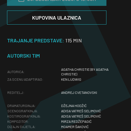
KUPOVINA ULAZNICA
TRAJANJE PREDSTAVE:
115 MIN
AUTORSKI TIM
AGATHA CHRISTIE (BY AGATHA
AUTORICA:
CHRISTIE)
ZA SCENU ADAPTIRAO:
KEN LUDWIG
REDITELJ:
ANDREJ CVETANOVSKI
DRAMATURGINJA:
DŽEJNA HODŽIĆ
SCENOGRAFKINJA:
ADISA VATREŠ SELIMOVIĆ
KOSTIMOGRAFKINJA:
ADISA VATREŠ SELIMOVIĆ
KOMPOZITOR:
MIRZA REDŽEPAGIĆ
DIZAJN SVJETLA:
MOAMER ŠAKOVIĆ