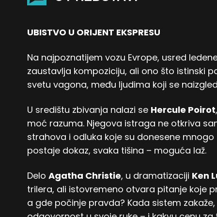
UBISTVO U ORIJENT EKSPRESU
Na najpoznatijem vozu Evrope, usred ledene
zaustavlja kompoziciju, ali ono što istinski 
svetu vagona, među ljudima koji se naizgled
U središtu zbivanja nalazi se
Hercule Poirot
moć razuma. Njegova istraga ne otkriva samo
strahova i odluka koje su donesene mnogo p
postaje dokaz, svaka tišina – moguća laž.
Delo
Agatha Christie
, u dramatizaciji
Ken 
trilera, ali istovremeno otvara pitanje koje 
a gde počinje pravda? Kada sistem zakaže,
odgovornost u svoje ruke – i kakvu cenu za 