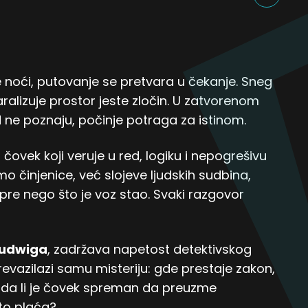
 noći, putovanje se pretvara u čekanje. Sneg
paralizuje prostor jeste zločin. U zatvorenom
 ne poznaju, počinje potraga za istinom.
, čovek koji veruje u red, logiku i nepogrešivu
 činjenice, već slojeve ljudskih sudbina,
re nego što je voz stao. Svaki razgovor
Ludwiga
, zadržava napetost detektivskog
prevazilazi samu misteriju: gde prestaje zakon,
 da li je čovek spreman da preuzme
to plaća?