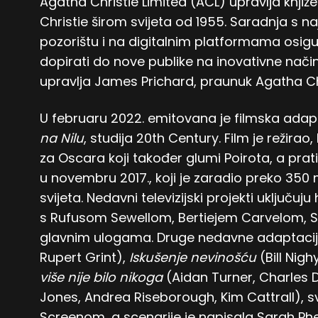
Agatha Christie Limited (ACL) upravlja knji
Christie širom svijeta od 1955. Saradnja s najb
pozorištu i na digitalnim platformama osig
dopirati do nove publike na inovativne nač
upravlja James Prichard, praunuk Agatha Chr
U februaru 2022. emitovana je filmska adapt
na Nilu
, studija 20th Century. Film je režir
za Oscara koji također glumi Poirota, a prati 
u novembru 2017., koji je zaradio preko 350
svijeta. Nedavni televizijski projekti uključ
s Rufusom Sewellom, Bertiejem Carvelom, 
glavnim ulogama. Druge nedavne adaptacij
Rupert Grint),
Iskušenje nevinošću
(Bill Nig
više nije bilo nikoga
(Aidan Turner, Charles D
Jones, Andrea Riseborough, Kim Cattrall),
Screenom, a scenarije je napisala Sarah Phe