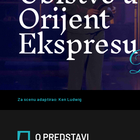
Orijent
Ekspresu
Za scenu adaptirao: Ken Ludwig
O PREDSTAVI