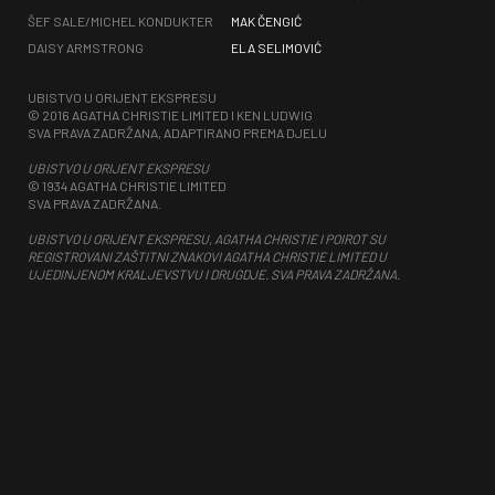
ŠEF SALE/MICHEL KONDUKTER
MAK ČENGIĆ
DAISY ARMSTRONG
ELA SELIMOVIĆ
UBISTVO U ORIJENT EKSPRESU
© 2016 AGATHA CHRISTIE LIMITED I KEN LUDWIG
SVA PRAVA ZADRŽANA, ADAPTIRANO PREMA DJELU
UBISTVO U ORIJENT EKSPRESU
© 1934 AGATHA CHRISTIE LIMITED
SVA PRAVA ZADRŽANA.
UBISTVO U ORIJENT EKSPRESU, AGATHA CHRISTIE I POIROT SU
REGISTROVANI ZAŠTITNI ZNAKOVI AGATHA CHRISTIE LIMITED U
UJEDINJENOM KRALJEVSTVU I DRUGDJE. SVA PRAVA ZADRŽANA.