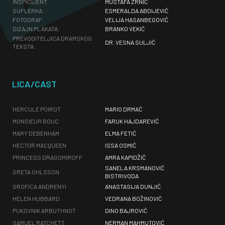
INSPICIJENT:
MUSTAFA ZRNIĆ
SUFLERKA:
ESMERALDA ABDIJEVIĆ
FOTOGRAF:
VELIJA HASANBEGOVIĆ
DIZAJN PLAKATA:
BRANKO VEKIĆ
PREVODITELJICA DRAMSKOG
DR. VESNA SULJIĆ
TEKSTA:
LICA/CAST
HERCULE POIROT
MARIO DRMAĆ
MONSIEUR BOUC
FARUK HAJDAREVIĆ
MARY DEBENHAM
ELMA FETIĆ
HECTOR MACQUEEN
ISSA OSMIĆ
PRINCESS DRAGOMIROFF
AMRA KAPIDŽIĆ
SANELA KRSMANOVIĆ
GRETA OHLSSON
BISTRIVODA
GROFICA ANDRENYI
ANASTASIJA DUNJIĆ
HELEN HUBBARD
VEDRANA BOŽINOVIĆ
PUKOVNIK ARBUTHNOT
DINO BAJROVIĆ
SAMUEL RATCHETT
NERMAN MAHMUTOVIĆ