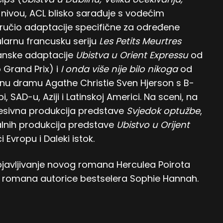
vou, ACL blisko sarađuje s vodećim
ručio adaptacije specifične za određene
ularnu francusku seriju
Les Petits Meurtres
panske adaptacije
Ubistva u Orient Expressu
od
 Grand Prix) i
I onda više nije bilo nikoga
od
nu dramu Agathe Christie Sven Hjerson s B-
pi, SAD-u, Aziji i Latinskoj Americi. Na sceni, na
esivna produkcija predstave
Svjedok optužbe
,
obalnih produkcija predstave
Ubistvo u Orijent
 Evropu i Daleki istok.
 objavljivanje novog romana Herculea Poirota
a romana autorice bestselera Sophie Hannah.