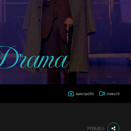
Drama
Galerija
(35)
Video
(1)
PODIJELI: