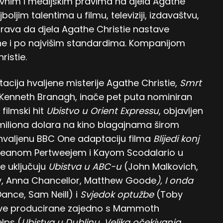
ževnim i medijskim pravima na djela Agathe
oljim talentima u filmu, televiziji, izdavaštvu,
urava da djela Agathe Christie nastave
ine i po najvišim standardima. Kompanijom
istie.
acija hvaljene misterije Agathe Christie,
Smrt
ao, Kenneth Branagh, inače pet puta nominiran
filmski hit
Ubistvo u Orient Expressu
, objavljen
 miliona dolara na kino blagajnama širom
uju hvaljenu BBC One adaptaciju filma
Blijedi konj
Seanom Pertweejem i Kayom Scodalario u
e uključuju
Ubistva u ABC-u
(John Malkovich,
hy, Anna Chancellor, Matthew Goode
), I onda
ance, Sam Neill) i
Svjedok optužbe
(Toby
 sve producirane zajedno s Mammoth
lps (
Ubistva u Dublinu, Velika očekivanja,