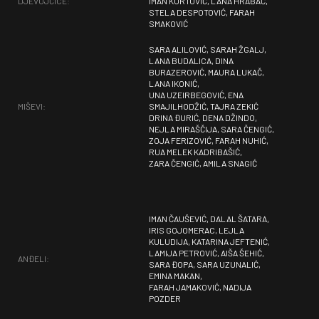
DJEVOJČICE:
IMAN KURTOVIĆ, LANA HRABAČ,
STELA DESPOTOVIĆ, FARAH
SMAKOVIĆ
SARA ALILOVIĆ, SARAH ŽGALJ,
LANA BUDALICA, DINA
BURAZEROVIĆ, MAURA LUKAČ,
LANA IKONIĆ,
UNA UZEIRBEGOVIĆ, ENA
MIŠEVI:
SMAJILHODŽIĆ, TAJRA ZEKIĆ
DRINA ĐURIĆ, DENA DŽINDO,
NEJLA MIRAŠČIJA, SARA ČENGIĆ,
ZOJA FERIZOVIĆ, FARAH NUHIĆ,
RUA MELEK KADRIBAŠIĆ,
ZARA ČENGIĆ, AMILA SNAGIĆ
IMAN ČAUŠEVIĆ, DALAL ŠATARA,
IRIS GOJOMERAC, LEJLA
KULUDIJA, KATARINA JEFTENIĆ,
LAMIJA PETROVIĆ, AIŠA ŠEHIĆ,
ANĐELI:
SARA ĐOPA, SARA UZUNALIĆ,
EMINA MAKAN,
FARAH JAMAKOVIĆ, NADIJA
POZDER