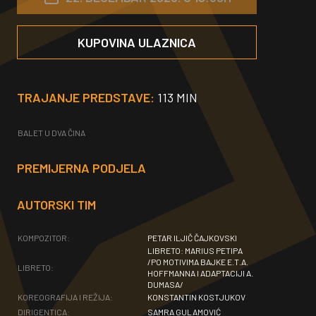
KUPOVINA ULAZNICA
TRAJANJE PREDSTAVE:
113 MIN
BALET U DVA ČINA
PREMIJERNA PODJELA
AUTORSKI TIM
KOMPOZITOR:
PETAR ILJIČ ČAJKOVSKI
LIBRETO: MARIUS PETIPA
/PO MOTIVIMA BAJKE E.T.A.
LIBRETO:
HOFFMANNA I ADAPTACIJI A. D
UMASA/
KOREOGRAFIJA I REŽIJA:
KONSTANTIN KOSTJUKOV
DIRIGENTICA:
SAMRA GULAMOVIĆ