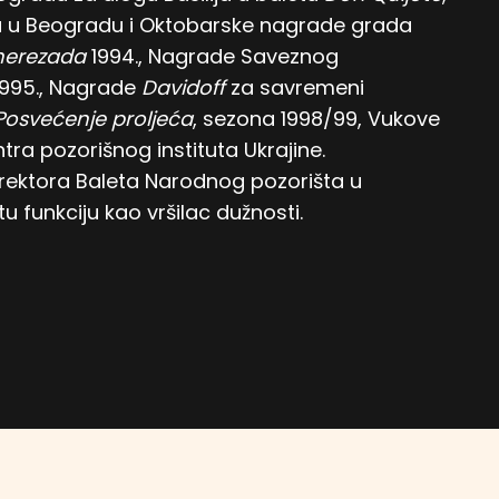
a u Beogradu i Oktobarske nagrade grada
herezada
1994., Nagrade Saveznog
 1995., Nagrade
Davidoff
za savremeni
Posvećenje proljeća
, sezona 1998/99, Vukove
a pozorišnog instituta Ukrajine.
rektora Baleta Narodnog pozorišta u
 funkciju kao vršilac dužnosti.