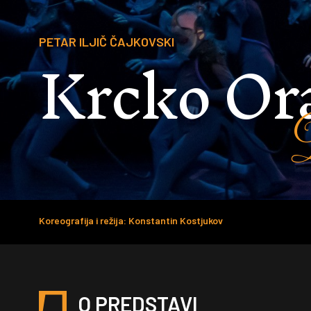
Krcko Or
PETAR ILJIČ ČAJKOVSKI
Koreografija i režija: Konstantin Kostjukov
O PREDSTAVI