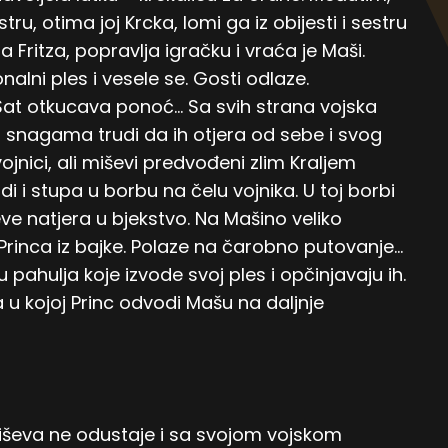
tru, otima joj Krcka, lomi ga iz obijesti i sestru
Fritza, popravlja igračku i vraća je Maši.
onalni ples i vesele se. Gosti odlaze.
 Sat otkucava ponoć… Sa svih strana vojska
 snagama trudi da ih otjera od sebe i svog
ojnici, ali miševi predvođeni zlim Kraljem
i i stupa u borbu na čelu vojnika. U toj borbi
e natjera u bjekstvo. Na Mašino veliko
 Princa iz bajke. Polaze na čarobno putovanje…
 pahulja koje izvode svoj ples i opčinjavaju ih.
a u kojoj Princ odvodi Mašu na daljnje
 miševa ne odustaje i sa svojom vojskom