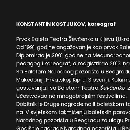
KONSTANTIN KOSTJUKOV, koreograf
Prvak Baleta Teatra Ševčenko u Kijevu (Ukraj
Od 1991. godine angažovan je kao prvak Bal
Diplomirao je 2001. godine na Međunarodnom
pedagog i koreograf, a magistrirao 2013. na
Sa Baletom Narodnog pozorišta u Beogradu g
Makedoniji, Hrvatskoj, Kipru, Sloveniji, Kolumbi
gostovanja i sa Baletom Teatra
Ševčenko
i
Učestvovao na mnogobrojnim festivalima.
Dobitnik je Druge nagrade na II baletskom t
na IV svjetskom takmičenju baletskih parov
Narodnog pozorišta u Beogradu za ulogu Pr
Godišnje nagrade Narodnog pozorišta u Beo