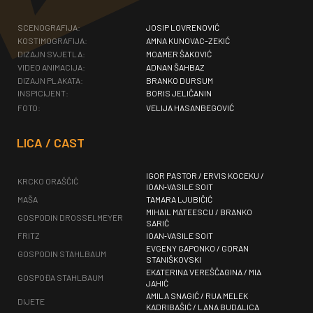
SCENOGRAFIJA:
JOSIP LOVRENOVIĆ
KOSTIMOGRAFIJA:
AMNA KUNOVAC-ZEKIĆ
DIZAJN SVJETLA:
MOAMER ŠAKOVIĆ
VIDEO ANIMACIJA:
ADNAN ŠAHBAZ
DIZAJN PLAKATA:
BRANKO DURSUM
INSPICIJENT:
BORIS JELIČANIN
FOTO:
VELIJA HASANBEGOVIĆ
LICA / CAST
IGOR PASTOR / ERVIS KOCEKU /
KRCKO ORAŠČIĆ
IOAN‐VASILE SOIT
MAŠA
TAMARA LJUBIČIĆ
MIHAIL MATEESCU / BRANKO
GOSPODIN DROSSELMEYER
SARIĆ
FRITZ
IOAN‐VASILE SOIT
EVGENY GAPONKO / GORAN
GOSPODIN STAHLBAUM
STANIŠKOVSKI
EKATERINA VEREŠČAGINA / MIA
GOSPOĐA STAHLBAUM
JAHIĆ
AMILA SNAGIĆ / RUA MELEK
DIJETE
KADRIBAŠIĆ / LANA BUDALICA