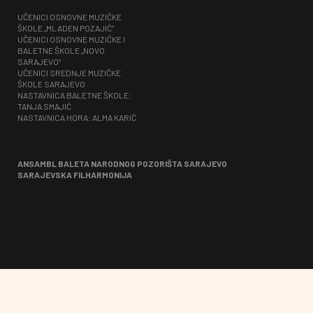
UČENICI OSNOVNE MUZIČKE
ŠKOLE „MLADEN POZAJIĆ”
UČENICI OSNOVNE MUZIČKE I
BALETNE ŠKOLE „NOVO
SARAJEVO“
UČENICI SREDNJE MUZIČKE
ŠKOLE SARAJEVO
NASTAVNICA BALETNE ŠKOLE:
TANJA SMAJIĆ
NASTAVNICA HORA: ALMA KARIĆ
ANSAMBL BALETA NARODNOG POZORIŠTA SARAJEVO
SARAJEVSKA FILHARMONIJA