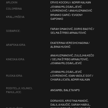
ARLEKIN
ERVIS KOCEKU / ADMIR KALKAN
JOVANA MILOSAVLJEVIĆ
COLOMBINA
LOVRENOVIĆ / ANA KUZMANOVIĆ
BRANKO SARIĆ / EVGENY
KRALJ MIŠEVA
GAPONKO
FARAH SMAKOVIĆ, DORIS BAOTIĆ /
SOBARICE:
SELMA ŠTRBO ARNAUTOVIĆ
EKATERINA VERESHCHAGINA /
ARAPSKA IGRA:
ALBINA HUSKIĆ
ANA KUZMANOVIĆ, ZULEJHA KEČO
KINESKA IGRA:
/ SELMA ŠTRBO ARNAUTOVIĆ,
JOVANA MILOSAVLJEVIĆ
JOVANA MILOSAVLJEVIĆ
RUSKA IGRA:
LOVRENOVIĆ, IOAN‐VASILE SOIT /
CHIARA LICATA, ADMIR KALKAN
RODITELJI, VOJNICI,
ANSAMBL BALETA NPS
PAHULJICE:
DORA KOS, KRISTINA MANDIĆ,
DALILA KAUČIĆ, SARAH HABUL,