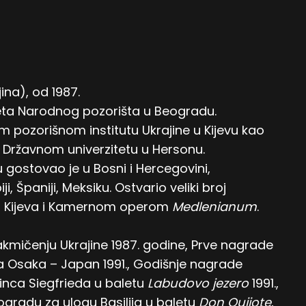
ina), od 1987.
eta Narodnog pozorišta u Beogradu.
 pozorišnom institutu Ukrajine u Kijevu kao
 Državnom univerzitetu u Hersonu.
ostovao je u Bosni i Hercegovini,
ji, Španiji, Meksiku. Ostvario veliki broj
z Kijeva i Kamernom operom
Medlenianum
.
akmičenju Ukrajine 1987. godine, Prve nagrade
a Osaka – Japan 1991., Godišnje nagrade
inca Siegfrieda u baletu
Labudovo jezero
1991.,
gradu za ulogu Basilija u baletu
Don Quijote
,