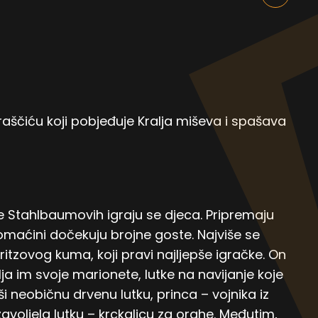
raščiću koji pobjeđuje Kralja miševa i spašava
 Stahlbaumovih igraju se djeca. Pripremaju
omaćini dočekuju brojne goste. Najviše se
itzovog kuma, koji pravi najljepše igračke. On
a im svoje marionete, lutke na navijanje koje
 neobičnu drvenu lutku, princa – vojnika iz
avoljela lutku – krckalicu za orahe. Međutim,