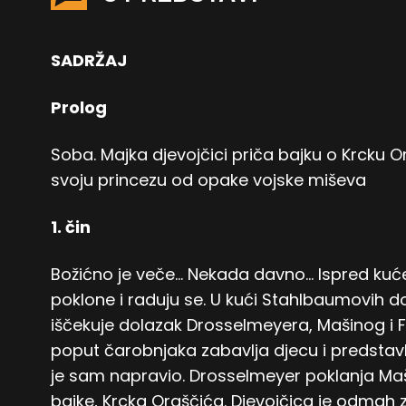
SADRŽAJ
Prolog
Soba. Majka djevojčici priča bajku o Krcku O
svoju princezu od opake vojske miševa
1. čin
Božićno je veče… Nekada davno… Ispred kuće
poklone i raduju se. U kući Stahlbaumovih d
iščekuje dolazak Drosselmeyera, Mašinog i Fr
poput čarobnjaka zabavlja djecu i predstavlj
je sam napravio. Drosselmeyer poklanja Maši
bajke, Krcka Oraščića. Djevojčica je odmah z