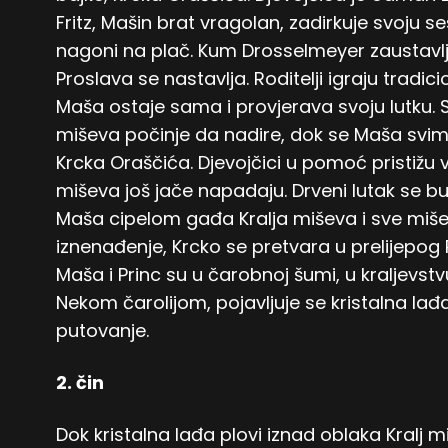
Fritz, Mašin brat vragolan, zadirkuje svoju ses
nagoni na plač. Kum Drosselmeyer zaustavlja 
Proslava se nastavlja. Roditelji igraju tradici
Maša ostaje sama i provjerava svoju lutku.
miševa počinje da nadire, dok se Maša svim
Krcka Oraščića. Djevojčici u pomoć pristižu v
miševa još jače napadaju. Drveni lutak se bud
Maša cipelom gađa Kralja miševa i sve mišev
iznenađenje, Krcko se pretvara u prelijepog
Maša i Princ su u čarobnoj šumi, u kraljevstvu
Nekom čarolijom, pojavljuje se kristalna lađ
putovanje.
2. čin
Dok kristalna lađa plovi iznad oblaka Kralj