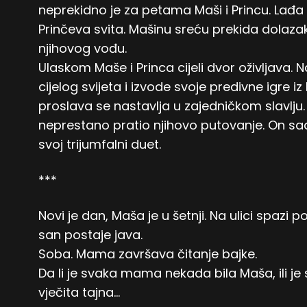
neprekidno je za petama Maši i Princu. Lađa
Prinčeva svita. Mašinu sreću prekida dolazak
njihovog vođu.
Ulaskom Maše i Princa cijeli dvor oživljava. N
cijelog svijeta i izvode svoje predivne igre iz
proslava se nastavlja u zajedničkom slavlju. 
neprestano pratio njihovo putovanje. On sa
svoj trijumfalni duet.
***
Novi je dan, Maša je u šetnji. Na ulici spazi 
san postaje java.
Soba. Mama završava čitanje bajke.
Da li je svaka mama nekada bila Maša, ili j
vječita tajna…