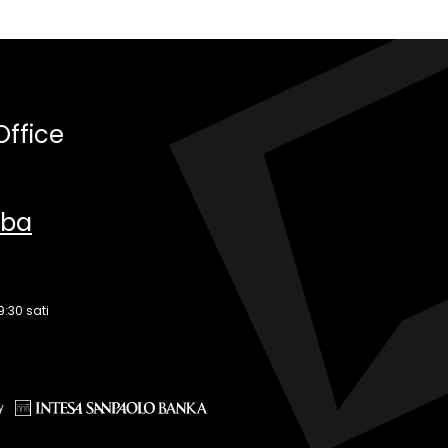
Office
.ba
9:30 sati
y