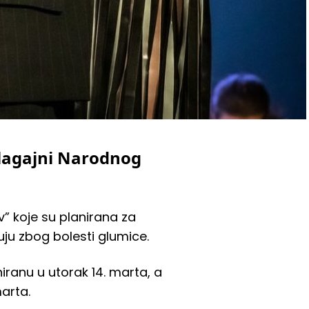
blagajni Narodnog
” koje su planirana za
zuju zbog bolesti glumice.
niranu u utorak 14. marta, a
marta.