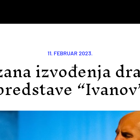
11. FEBRUAR 2023.
zana izvođenja dr
predstave “Ivanov