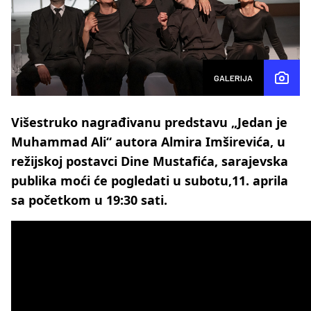
GALERIJA
Višestruko nagrađivanu predstavu „Jedan je
Muhammad Ali“ autora Almira Imširevića, u
režijskoj postavci Dine Mustafića, sarajevska
publika moći će pogledati u subotu,11. aprila
sa početkom u 19:30 sati.