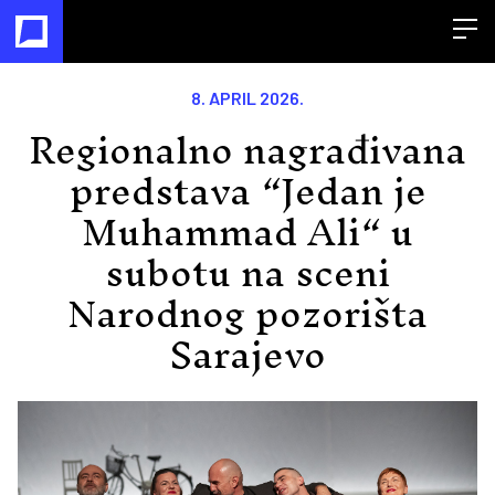
Open
8. APRIL 2026.
Regionalno nagrađivana
predstava “Jedan je
Muhammad Ali“ u
subotu na sceni
Narodnog pozorišta
Sarajevo