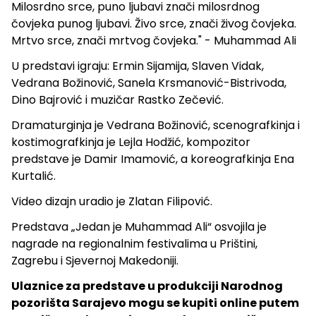
Milosrdno srce, puno ljubavi znači milosrdnog
čovjeka punog ljubavi. Živo srce, znači živog čovjeka.
Mrtvo srce, znači mrtvog čovjeka." - Muhammad Ali
U predstavi igraju: Ermin Sijamija, Slaven Vidak,
Vedrana Božinović, Sanela Krsmanović-Bistrivoda,
Dino Bajrović i muzičar Rastko Zečević.
Dramaturginja je Vedrana Božinović, scenografkinja i
kostimografkinja je Lejla Hodžić, kompozitor
predstave je Damir Imamović, a koreografkinja Ena
Kurtalić.
Video dizajn uradio je Zlatan Filipović.
Predstava „Jedan je Muhammad Ali“ osvojila je
nagrade na regionalnim festivalima u Prištini,
Zagrebu i Sjevernoj Makedoniji.
Ulaznice za predstave u produkciji Narodnog
pozorišta Sarajevo mogu se kupiti online putem