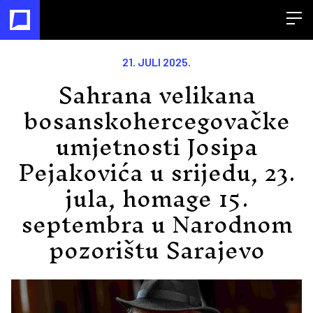
Open
21. JULI 2025.
Sahrana velikana
bosanskohercegovačke
umjetnosti Josipa
Pejakovića u srijedu, 23.
jula, homage 15.
septembra u Narodnom
pozorištu Sarajevo