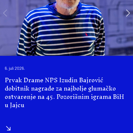
6. juli 2026.
Prvak Drame NPS Izudin Bajrović
dobitnik nagrade za najbolje glumačko
ostvarenje na 45. Pozorišnim igrama BiH
u Jajcu