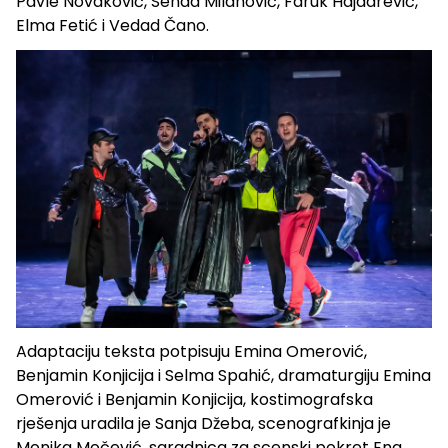
Pavle Novaković, Senad Milanović, Faruk Hajdarević,
Elma Fetić i Vedad Čano.
Adaptaciju teksta potpisuju Emina Omerović,
Benjamin Konjicija i Selma Spahić, dramaturgiju Emina
Omerović i Benjamin Konjicija, kostimografska
rješenja uradila je Sanja Džeba, scenografkinja je
Monika Močević, saradnica za scenski pokret Ena