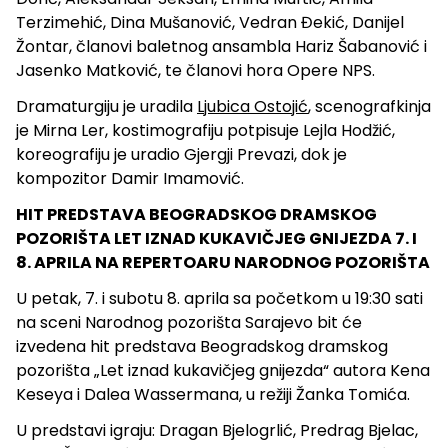
Terzimehić, Dina Mušanović, Vedran Đekić, Danijel
Žontar, članovi baletnog ansambla Hariz Šabanović i
Jasenko Matković, te članovi hora Opere NPS.
Dramaturgiju je uradila
Ljubica Ostojić
, scenografkinja
je Mirna Ler, kostimografiju potpisuje Lejla Hodžić,
koreografiju je uradio Gjergji Prevazi, dok je
kompozitor Damir Imamović.
HIT PREDSTAVA BEOGRADSKOG DRAMSKOG
POZORIŠTA LET IZNAD KUKAVIČJEG GNIJEZDA 7. I
8. APRILA NA REPERTOARU NARODNOG POZORIŠTA
U petak, 7. i subotu 8. aprila sa početkom u 19:30 sati
na sceni Narodnog pozorišta Sarajevo bit će
izvedena hit predstava Beogradskog dramskog
pozorišta „Let iznad kukavičjeg gnijezda“ autora
Kena
Keseya i Dalea Wassermana, u režiji Žanka Tomića.
U predstavi igraju:
Dragan Bjelogrlić, Predrag Bjelac,