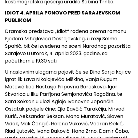
kostimografska rješenja uradila Sabina Trnka.
IDIOT 4. APRILA PONOVO PRED SARAJEVSKOM
PUBLIKOM
Dramska predstava „Idiot“ rađena prema romanu
Fjodora Mihajloviča Dostojevskog, u režiji Selme
Spahić, bit će izvedena na sceni Narodnog pozorišta
Sarajevo u utorak, 4. aprila 2023. godine, sa
početkom u 19:30 sati.
U naslovnim ulogama pojavit će se Dino Sarija koji će
igrat lik Lava Nikolajeviča Miškina, Vanja Đugum
Matović kao Nastasja Filipovna Baraškova, Igor
Skvarica u liku Parfjona Semjonoviča Rogožina, te
Sara Seksan u ulozi Aglaje Ivanovne Jepančin.
Ostatak podjele čine: Ejla Bavčić Tarakčija, Mirvad
Kurić, Aeksandar Seksan, Mona Muratović, Slaven
Vidak, Mak Čengić, Helena Vuković, Vedran Đekić,
Riad Ljutović, Ivona Baković, Hana Zrno, Damir Čobo,