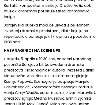
Kurtalić, kompozitor muzike je Draško Adžić dok
muzički aranžman potpisuje Mirza Rahmanović-
Indigo.
Sarajevska publika moći će uživati u još jednom
izvođenju dramske predstave „Idiot“ koje je na
repertoaru u ponedjeljak, 17. aprila sa početkom u
19:30 sati.
HASANAGINICE NA SCENI NPS
U srijedu, 5. aprila u 19:30 sati, na sceni Narodnog
pozorišta Sarajevo bit će izvedena dramska
predstava „Hasanaginice“ autora i režisera Danila
Marunovića.
Autorica teksta i dramaturginja je
Ksenija Popović. Scenografiju potpisuje Marijela
Hašimbegović, kostimografska rješanja uradila je
Vanja Ciraj-Džudža, autor muzike je Ivan Marović.
U
predstavi igraju: Mediha Musliović, Ermin Sijamija,
Jasna Diklić, Mak Čengić, Milan Pavlović, Belma