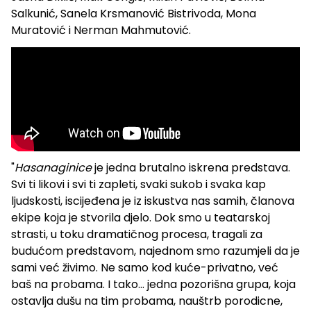
Salkunić, Sanela Krsmanović Bistrivoda, Mona
Muratović i Nerman Mahmutović.
"
Hasanaginice
je jedna brutalno iskrena predstava.
Svi ti likovi i svi ti zapleti, svaki sukob i svaka kap
ljudskosti, iscijeđena je iz iskustva nas samih, članova
ekipe koja je stvorila djelo. Dok smo u teatarskoj
strasti, u toku dramatičnog procesa, tragali za
budućom predstavom, najednom smo razumjeli da je
sami već živimo. Ne samo kod kuće-privatno, već
baš na probama. I tako... jedna pozorišna grupa, koja
ostavlja dušu na tim probama, nauštrb porodicne,