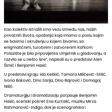
Kao kolektiv istražili smo vezu između nas, naših
privatnih života, opažanja koja imamo o poslu kojim
se bavimo i okruženju u kojem bivamo, sa
enigmatičnim, turobnim i zatvorenim Kafkom.
Polazište je bila pripovijetka Umjetnik u gladovanju, a
razvilo se u nešto šire”, napisali su o predstavi Alen
Šimić i Benjamin Hasić.
U predstavi igraju: Ida Keškić, Tamara Miličević-Stilić,
Ivona Baković, Dino Sarija, Dino Bajrović i Domagoj
Nišić.
Dramaturgiju i dramatizaciju potpisuje Benjamin
Hasić, scenski pokret Ena Kurtalić, muziku Mirza
Rahmanović-Indigo, dok je scenografska i