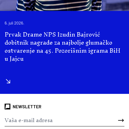
6. juli 2026.
Prvak Drame NPS Izudin Bajrović
dobitnik nagrade za najbolje glumačko
ostvarenje na 45. Pozorišnim igrama BiH
u Jajcu
NEWSLETTER