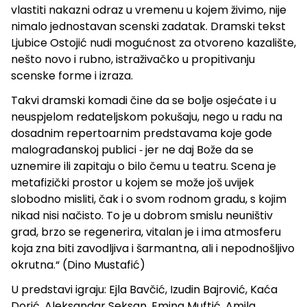
vlastiti nakazni odraz u vremenu u kojem živimo, nije
nimalo jednostavan scenski zadatak. Dramski tekst
Ljubice Ostojić nudi mogućnost za otvoreno kazalište,
nešto novo i rubno, istraživačko u propitivanju
scenske forme i izraza.
Takvi dramski komadi čine da se bolje osjećate i u
neuspjelom redateljskom pokušaju, nego u radu na
dosadnim repertoarnim predstavama koje gode
malograđanskoj publici ‐ jer ne daj Bože da se
uznemire ili zapitaju o bilo čemu u teatru. Scena je
metafizički prostor u kojem se može još uvijek
slobodno misliti, čak i o svom rodnom gradu, s kojim
nikad nisi načisto. To je u dobrom smislu neuništiv
grad, brzo se regenerira, vitalan je i ima atmosferu
koja zna biti zavodljiva i šarmantna, ali i nepodnošljivo
okrutna.“ (Dino Mustafić)
U predstavi igraju: Ejla Bavčić, Izudin Bajrović, Kaća
Dorić, Aleksandar Seksan, Emina Muftić, Amila