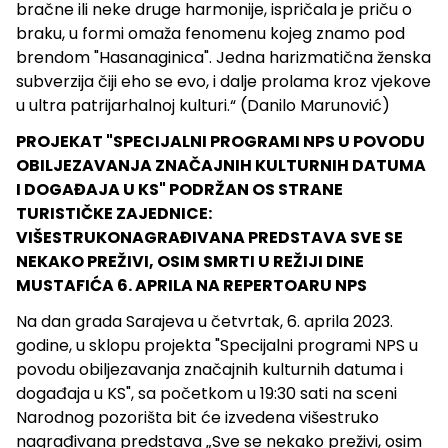
bračne ili neke druge harmonije, ispričala je priču o
braku, u formi omaža fenomenu kojeg znamo pod
brendom "Hasanaginica". Jedna harizmatična ženska
subverzija čiji eho se evo, i dalje prolama kroz vjekove
u ultra patrijarhalnoj kulturi.“ (Danilo Marunović)
PROJEKAT "SPECIJALNI PROGRAMI NPS U POVODU
OBILJEZAVANJA ZNAČAJNIH KULTURNIH DATUMA
I DOGAĐAJA U KS" PODRŽAN OS STRANE
TURISTIČKE ZAJEDNICE:
VIŠESTRUKONAGRAĐIVANA PREDSTAVA SVE SE
NEKAKO PREŽIVI, OSIM SMRTI U REŽIJI DINE
MUSTAFIĆA 6. APRILA NA REPERTOARU NPS
Na dan grada Sarajeva u četvrtak, 6. aprila 2023.
godine, u sklopu projekta "Specijalni programi NPS u
povodu obiljezavanja značajnih kulturnih datuma i
događaja u KS", sa početkom u 19:30 sati na sceni
Narodnog pozorišta bit će izvedena višestruko
nagrađivana predstava „Sve se nekako preživi, osim