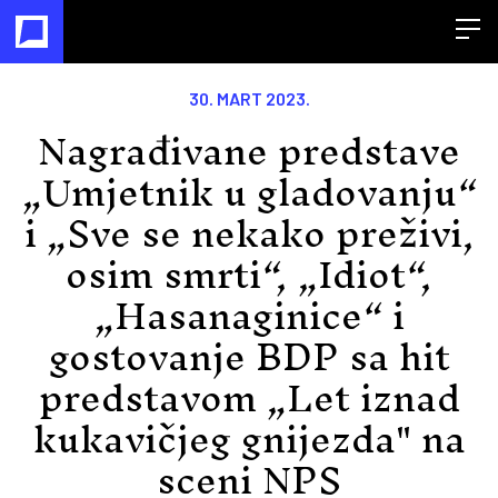
Open
30. MART 2023.
Nagrađivane predstave
„Umjetnik u gladovanju“
i „Sve se nekako preživi,
osim smrti“, „Idiot“,
„Hasanaginice“ i
gostovanje BDP sa hit
predstavom „Let iznad
kukavičjeg gnijezda" na
sceni NPS