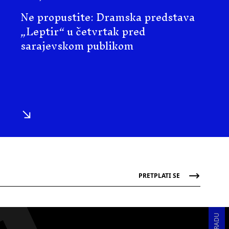
Ne propustite: Dramska predstava
„Leptir“ u četvrtak pred
sarajevskom publikom
PRETPLATI SE