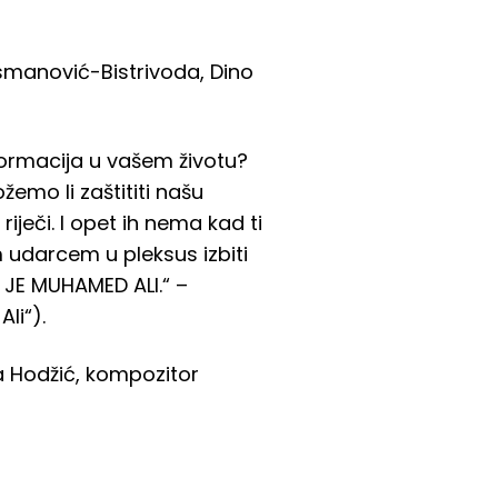
rsmanović-Bistrivoda, Dino
formacija u vašem životu?
ožemo li zaštititi našu
iječi. I opet ih nema kad ti
m udarcem u pleksus izbiti
 JE MUHAMED ALI.“ –
li“).
la Hodžić, kompozitor