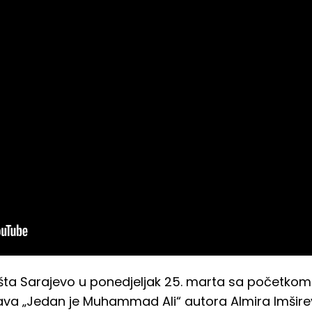
a Sarajevo u ponedjeljak 25. marta sa početkom u 
a „Jedan je Muhammad Ali“ autora Almira Imširević