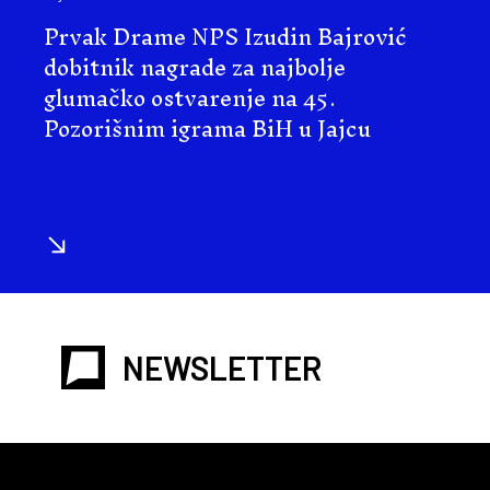
Prvak Drame NPS Izudin Bajrović
dobitnik nagrade za najbolje
glumačko ostvarenje na 45.
Pozorišnim igrama BiH u Jajcu
NEWSLETTER