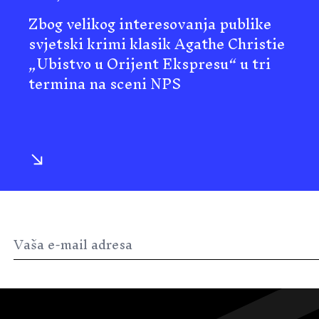
Zbog velikog interesovanja publike
svjetski krimi klasik Agathe Christie
„Ubistvo u Orijent Ekspresu“ u tri
termina na sceni NPS