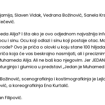
Sijamija, Slaven Vidak, Vedrana Božinović, Sanela K
Zečević.
da Alija? I šta ako je ovo odjednom najvažnija in
cu i sinu. Ocu koji odlazi i sinu koji postaje otac. M
de? Ovo je priča o olovki u koju stane 100 hiljada r
riča koja će vas beskrajno nasmijati, ali i precizni
hameda Alija. Ali ne baš kao njegovim. Jer JEDAN
urginja i glumica u predstavi „Jedan je Muhamed A
ožinović, scenografkinja i kostimografkinja je Lej
ć, a koreografkinja Ena Kurtalić.
n Filipović.