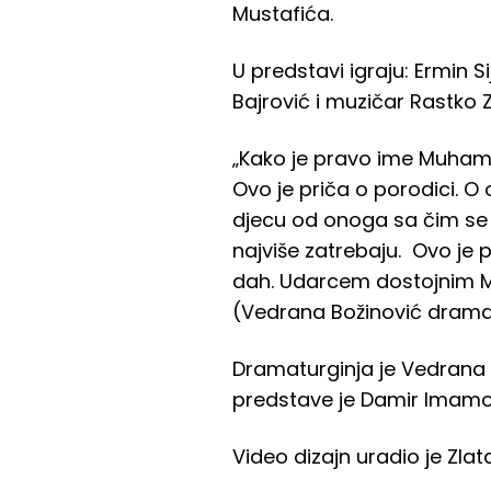
Mustafića.
U predstavi igraju: Ermin 
Bajrović i muzičar Rastko 
„Kako je pravo ime Muhame
Ovo je priča o porodici. O o
djecu od onoga sa čim se ro
najviše zatrebaju. Ovo je p
dah. Udarcem dostojnim Mu
(Vedrana Božinović dramat
Dramaturginja je Vedrana B
predstave je Damir Imamovi
Video dizajn uradio je Zlata